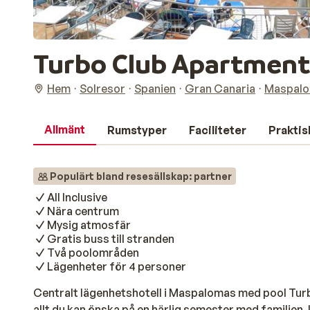
Turbo Club Apartment
Hem
Solresor
Spanien
Gran Canaria
Maspal
Allmänt
Rumstyper
Faciliteter
Praktis
Populärt bland resesällskap: partner
All Inclusive
Nära centrum
Mysig atmosfär
Gratis buss till stranden
Två poolområden
Lägenheter för 4 personer
Centralt lägenhetshotell i Maspalomas med pool Tu
allt du kan önska på en härlig semester med familjen