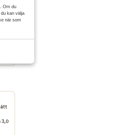
s. Om du
 2026
 du kan välja
ycke när som
lätt
a 3,0