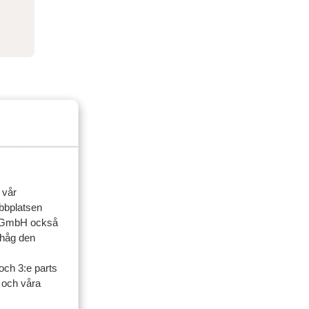
 vår
ebbplatsen
up GmbH också
ihåg den
ner
och 3:e parts
l och våra
artner