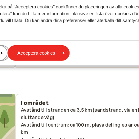
cka på "Acceptera cookies" godkänner du placeringen av alla cookie
edan
Bra
20 juni
6.9
ntera" kan du hitta mer information inklusive en lista över cookies där
ier.
ier.
Als je een beetje rust wil hebben vragen of ze de
Als je een beetje rust wil hebben vragen of ze de
du vill tillåta. Du kan ändra dina preferenser eller återkalla ditt samt
muziek wat zachter willen zetten. Het is toch geen
muziek wat zachter willen zetten. Het is toch geen
disco club.
disco club.
Översätt till svenska
Acceptera cookies
Gerard
Partner
I området
Avstånd till stranden ca 3,5 km (sandstrand, via en 
sluttande väg)
Avstånd till centrum: ca 100 m, playa del ingles är c
km