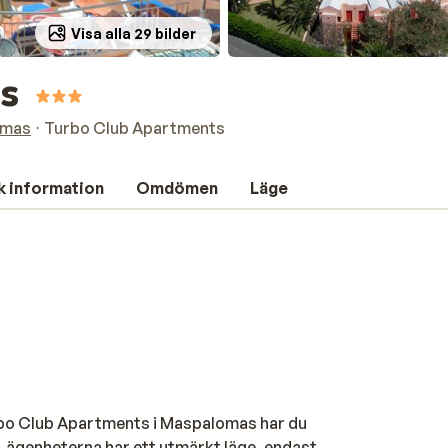
Visa alla 29 bilder
s
omas
Turbo Club Apartments
k information
Omdömen
Läge
rbo Club Apartments i Maspalomas har du
. Lägenheterna har ett utmärkt läge, endast