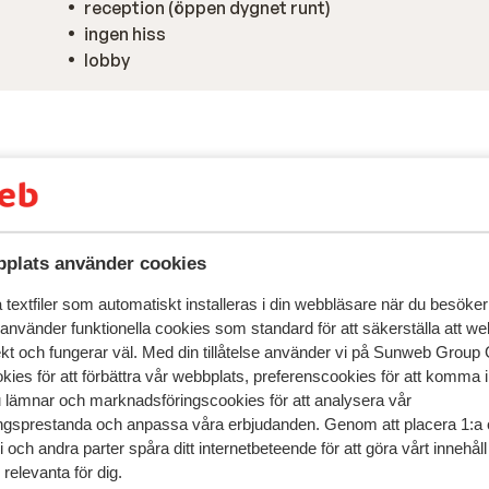
reception (öppen dygnet runt)
ingen hiss
lobby
plats använder cookies
textfiler som automatiskt installeras i din webbläsare när du besöker
 använder funktionella cookies som standard för att säkerställa att w
ekt och fungerar väl. Med din tillåtelse använder vi på Sunweb Gro
kies för att förbättra vår webbplats, preferenscookies för att komma 
speglar deras upplevelser av vår produkt.
Mer om recensio
u lämnar och marknadsföringscookies för att analysera vår
gsprestanda och anpassa våra erbjudanden. Genom att placera 1:a 
 och andra parter spåra ditt internetbeteende för att göra vårt innehål
Mest bokad av p
relevanta för dig.