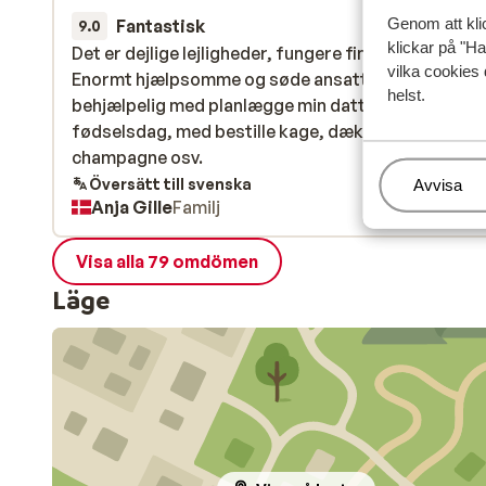
Genom att kli
Fantastisk
för 4 veckor s
9.0
klickar på "Ha
Det er dejlige lejligheder, fungere fint til børnefamil
Det er dejlige lejligheder, fungere fint til børnefamil
vilka cookies 
Enormt hjælpsomme og søde ansatte, de var
Enormt hjælpsomme og søde ansatte, de var
helst.
behjælpelig med planlægge min datters 18 års
behjælpelig med planlægge min datters 18 års
fødselsdag, med bestille kage, dække bord med
fødselsdag, med bestille kage, dække bord med
champagne osv.
champagne osv.
Översätt till svenska
Hantera
Avvisa
Anja Gille
Familj
Visa alla 79 omdömen
Läge