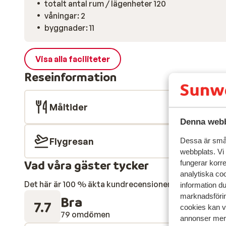
totalt antal rum / lägenheter 120
våningar: 2
byggnader: 11
Visa alla faciliteter
Reseinformation
Måltider
Denna webb
Flygresan
Dessa är små 
webbplats. Vi
Vad våra gäster tycker
fungerar korr
analytiska coo
Det här är 100 % äkta kundrecensioner som verkligen 
information d
marknadsförin
Bra
7.7
cookies kan vi
79 omdömen
annonser mer 