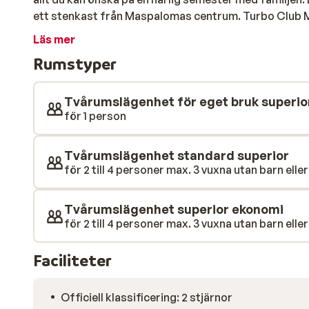
ett stenkast från Maspalomas centrum. Turbo Club 
tvårumslägenheter, alla utrustade med pentry och ba
Läs mer
har två fina poolområden, en stor där du kan få sval
Rumstyper
och den lilla där du kan koppla av i lugn och ro. För ba
talas inte svenska), och hotellets underhållningsteam
barn och vuxna under semestern. Den fina sandstrand
Tvårumslägenhet för eget bruk superio
dryck Din vistelse på Turbo Club Maspalomas är med 
för 1 person
och dryck ingår i priset. Omgivningarna I Maspalomas 
barer. Nattlivet är lugnt men det är inte långt till fartf
Tvårumslägenhet standard superior
Här finns både shoppingcenter och mindre mataffäre
för 2 till 4 personer max. 3 vuxna utan barn eller
självhushåll.
Tvårumslägenhet superior ekonomi
för 2 till 4 personer max. 3 vuxna utan barn eller
Faciliteter
Officiell klassificering: 2 stjärnor