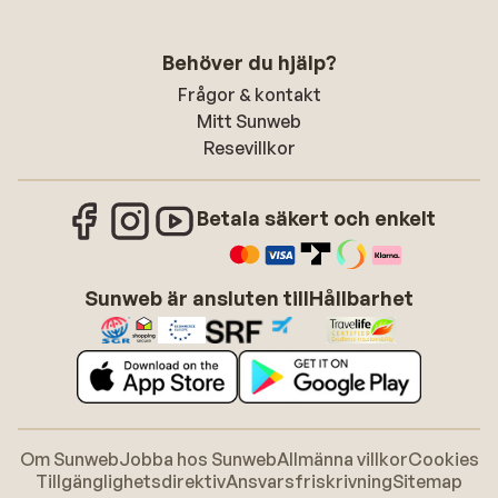
Behöver du hjälp?
Frågor & kontakt
Mitt Sunweb
Resevillkor
Betala säkert och enkelt
Sunweb är ansluten till
Hållbarhet
Om Sunweb
Jobba hos Sunweb
Allmänna villkor
Cookies
Tillgänglighetsdirektiv
Ansvarsfriskrivning
Sitemap