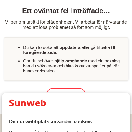
Ett oväntat fel inträffade…
Vi ber om ursäkt för olägenheten. Vi arbetar för närvarande
med att lösa problemet så fort som möjligt.
Du kan försöka att
uppdatera
eller gå tillbaka till
föregående sida
.
Om du behöver
hjälp omgående
med din bokning
kan du söka svar och hitta kontaktuppgifter på vår
kundservicesida
.
Sök & boka
Denna webbplats använder cookies
Hem
Solresor
Spanien
Costa del Sol
Torremolinos
Palia Las Palomas Hotel