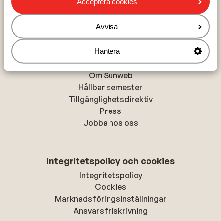
Acceptera cookies
Alanya
Rhodos-stad
Avvisa
Hantera
Om Sunweb
Om Sunweb
Hållbar semester
Tillgänglighetsdirektiv
Press
Jobba hos oss
Integritetspolicy och cookies
Integritetspolicy
Cookies
Marknadsföringsinställningar
Ansvarsfriskrivning