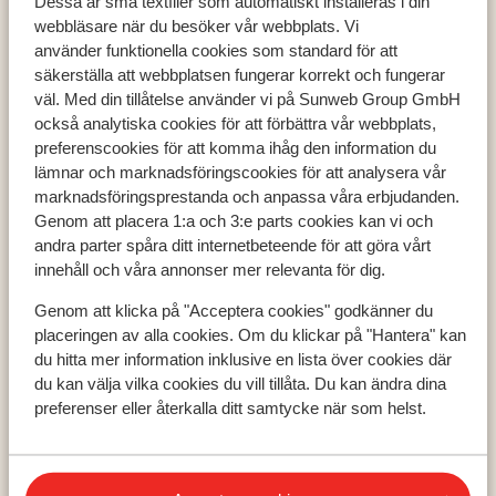
Dessa är små textfiler som automatiskt installeras i din
webbläsare när du besöker vår webbplats. Vi
använder funktionella cookies som standard för att
säkerställa att webbplatsen fungerar korrekt och fungerar
väl. Med din tillåtelse använder vi på Sunweb Group GmbH
Populära länder
också analytiska cookies för att förbättra vår webbplats,
preferenscookies för att komma ihåg den information du
Grekland
lämnar och marknadsföringscookies för att analysera vår
Turkiet
marknadsföringsprestanda och anpassa våra erbjudanden.
Spanien
Genom att placera 1:a och 3:e parts cookies kan vi och
andra parter spåra ditt internetbeteende för att göra vårt
innehåll och våra annonser mer relevanta för dig.
Populära regioner
Genom att klicka på "Acceptera cookies" godkänner du
Kreta
placeringen av alla cookies. Om du klickar på "Hantera" kan
Zakynthos
du hitta mer information inklusive en lista över cookies där
Turkiets sydkust
du kan välja vilka cookies du vill tillåta. Du kan ändra dina
preferenser eller återkalla ditt samtycke när som helst.
Populära städer
Chania