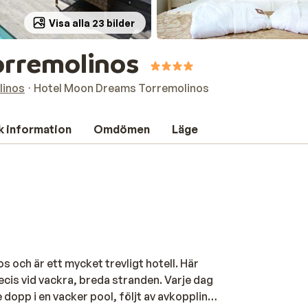
Visa alla 23 bilder
orremolinos
linos
Hotel Moon Dreams Torremolinos
k information
Omdömen
Läge
 och är ett mycket trevligt hotell. Här
ecis vid vackra, breda stranden. Varje dag
opp i en vacker pool, följt av avkoppling i