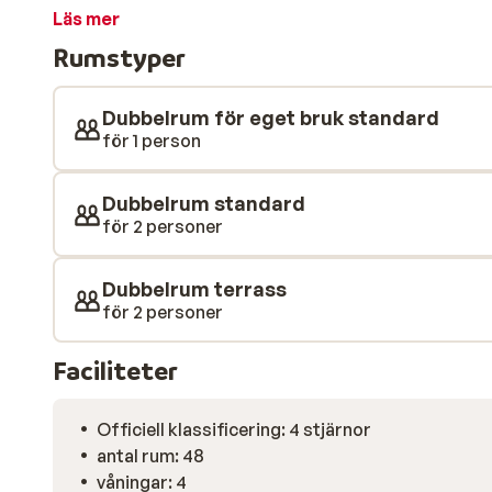
den strålande solen. Om du vill koppla av lite extra 
Läs mer
jacuzzi, eller boka en massage. I området hittar du 
Rumstyper
middag och varje kväll kan du sova gott i ditt prydliga
Dubbelrum för eget bruk standard
för 1 person
Dubbelrum standard
för 2 personer
Dubbelrum terrass
för 2 personer
Faciliteter
Officiell klassificering: 4 stjärnor
antal rum: 48
våningar: 4