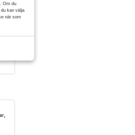
artner
s. Om du
 du kan välja
 2024
ycke när som
mbad
mbad
, je
, je
d
d
g
g
iteit
ar,