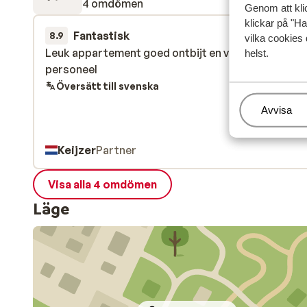
4 omdömen
Genom att kli
klickar på "Ha
Fantastisk
16 sep.
8.9
vilka cookies 
Leuk appartement goed ontbijt en vriendelijk
Leuk appartement goed ontbijt en vriendelijk
helst.
personeel
personeel
Översätt till svenska
Hantera
Avvisa
Keijzer
Partner
Visa alla 4 omdömen
Läge