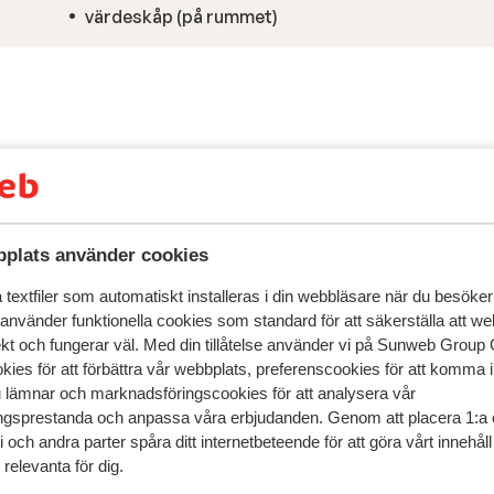
värdeskåp (på rummet)
plats använder cookies
textfiler som automatiskt installeras i din webbläsare när du besöker
 använder funktionella cookies som standard för att säkerställa att w
ekt och fungerar väl. Med din tillåtelse använder vi på Sunweb Gro
kies för att förbättra vår webbplats, preferenscookies för att komma 
u lämnar och marknadsföringscookies för att analysera vår
gsprestanda och anpassa våra erbjudanden. Genom att placera 1:a 
speglar deras upplevelser av vår produkt.
Mer om recensio
 och andra parter spåra ditt internetbeteende för att göra vårt innehål
relevanta för dig.