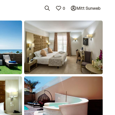
0
Mitt Sunweb