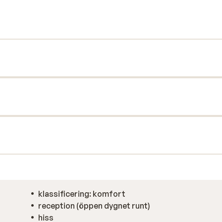
ska du besöka wellness-avdelningen med
många restauranger där du kan äta en god
 rum!
klassificering: komfort
reception (öppen dygnet runt)
hiss