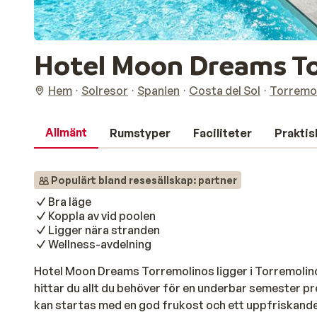
Hotel Moon Dreams T
Hem
Solresor
Spanien
Costa del Sol
Torremo
Allmänt
Rumstyper
Faciliteter
Praktis
Populärt bland resesällskap: partner
Bra läge
Koppla av vid poolen
Ligger nära stranden
Wellness-avdelning
Hotel Moon Dreams Torremolinos ligger i Torremolinos
hittar du allt du behöver för en underbar semester pr
kan startas med en god frukost och ett uppfriskande d