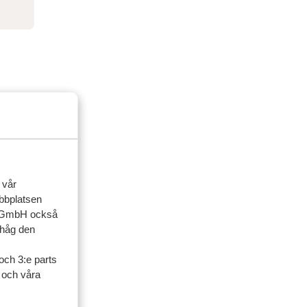
 vår
ebbplatsen
up GmbH också
ihåg den
och 3:e parts
ner
l och våra