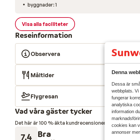
byggnader: 1
Visa alla faciliteter
Reseinformation
Observera
Denna webb
Måltider
Dessa är små 
webbplats. Vi
Flygresan
fungerar korr
analytiska coo
Vad våra gäster tycker
information d
marknadsförin
Det här är 100 % äkta kundrecensioner som verkligen 
cookies kan vi
Bra
annonser mer 
7.4