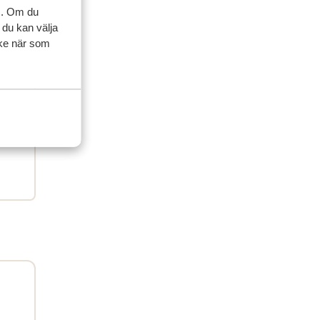
ner
s. Om du
 du kan välja
ycke när som
artner
sedan
t
t
n
n