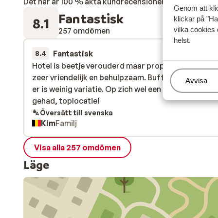
Det här är 100 % äkta kundrecensioner som verkligen 
Genom att kli
Fantastisk
klickar på "Ha
8.1
vilka cookies 
257 omdömen
helst.
Fantastisk
för 2 veckor s
8.4
Hotel is beetje verouderd maar proper en personeel
Hotel is beetje verouderd maar proper en personeel
zeer vriendelijk en behulpzaam. Buffet is lekker ma
zeer vriendelijk en behulpzaam. Buffet is lekker ma
Hantera
Avvisa
er is weinig variatie. Op zich wel een heel leuke reis
er is weinig variatie. Op zich wel een heel leuke reis
gehad, toplocatie!
gehad, toplocatie!
Översätt till svenska
Kim
Familj
Visa alla 257 omdömen
Läge