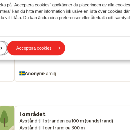
speglar deras upplevelser av vår produkt.
Mer om recensio
cka på "Acceptera cookies" godkänner du placeringen av alla cookie
ntera" kan du hitta mer information inklusive en lista över cookies där
du vill tillåta. Du kan ändra dina preferenser eller återkalla ditt samt
Mest bokad av p
edan
Fantastisk
för 2 veckor 
9.3
 is
 is
Hotellet var perfekt och personalen/maten var hel
Hotellet var perfekt och personalen/maten var hel
ar
ar
underbar! Mycket urval av mat dagligen. Personale
underbar! Mycket urval av mat dagligen. Personale
Acceptera cookies
var super trevliga o såg till att vi hade det bra
var super trevliga o såg till att vi hade det bra
Anonym
Familj
I området
Avstånd till stranden ca 100 m (sandstrand)
Avstånd till centrum: ca 300 m