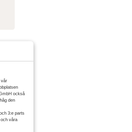
 vår
ebbplatsen
up GmbH också
ihåg den
och 3:e parts
l och våra