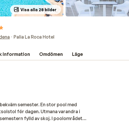
Visa alla 28 bilder
dena
Palia La Roca Hotel
k information
Omdömen
Läge
n bekväm semester. En stor pool med
ritsolstol för dagen. Utmana varandra i
r semestern fylld av skoj. I poolområdet
å en solstol. De minsta gästerna har en