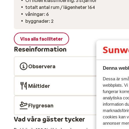
Officiell klassificering: 3 stjärnor
totalt antal rum / lägenheter 164
våningar: 6
byggnader: 2
Visa alla faciliteter
Reseinformation
Observera
Denna webb
Dessa är små 
Måltider
webbplats. Vi
fungerar korr
analytiska coo
information d
Flygresan
marknadsförin
cookies kan vi
Vad våra gäster tycker
annonser mer 