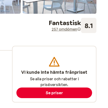
Fantastisk
8.1
257 omdömen
Vi kunde inte hämta frånpriset
Se alla priser och rabatter i
prisöversikten.
Se priser