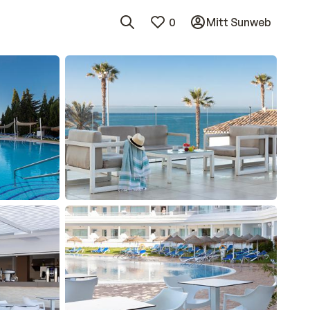
0
Mitt Sunweb