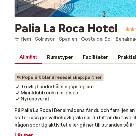
Palia La Roca Hotel
Hem
Solresor
Spanien
Costa del Sol
Benalmá
Allmänt
Rumstyper
Faciliteter
Praktis
Populärt bland resesällskap: partner
Trevligt underhållningsprogram
Mini-klubb och mini disco
Nyrenoverat
På Palia La Roca i Benalmádena får du och familjen e
solterrass ger välbehövlig vila när du hittar din favo
någon sportig aktivitet eller gå ner till stranden så ä
spenderar du många timmar med plask och bad eller p
Läs mer