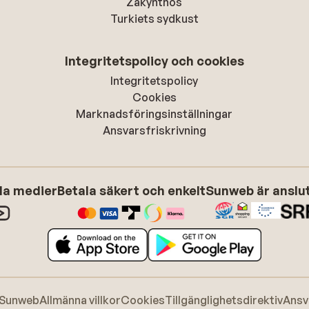
Zakynthos
Turkiets sydkust
Integritetspolicy och cookies
Integritetspolicy
Cookies
Marknadsföringsinställningar
Ansvarsfriskrivning
ala medier
Betala säkert och enkelt
Sunweb är anslute
 Sunweb
Allmänna villkor
Cookies
Tillgänglighetsdirektiv
Ansv