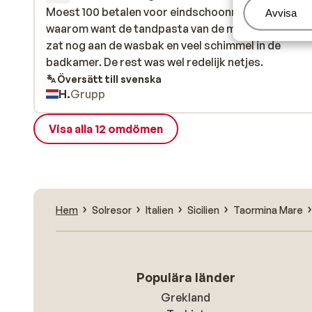
Moest 100 betalen voor eindschoonmaak snap niet
Moest 100 betalen voor eindschoonmaak snap niet
Hantera
Avvisa
waarom want de tandpasta van de mensen voor on
waarom want de tandpasta van de mensen voor on
zat nog aan de wasbak en veel schimmel in de
zat nog aan de wasbak en veel schimmel in de
badkamer. De rest was wel redelijk netjes.
badkamer. De rest was wel redelijk netjes.
Översätt till svenska
H.
Grupp
Visa alla 12 omdömen
Hem
Solresor
Italien
Sicilien
Taormina Mare
Populära länder
Grekland