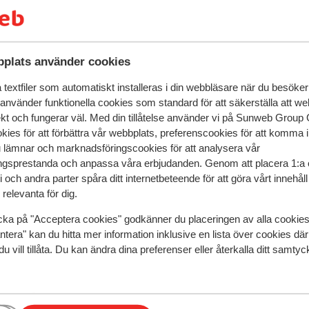
ch svalka av dig med ett dopp i det vackra
tort utbud av restauranger där du aldrig är
a de sicilianska specialiteter och
eten och kulturen i Taormina Mare, en
plats använder cookies
Etna, den antika grekiska teatern och den
smala gatorna och besök lokala butiker.
textfiler som automatiskt installeras i din webbläsare när du besöker
 använder funktionella cookies som standard för att säkerställa att w
t hyra en bil för att utforska området och
ekt och fungerar väl. Med din tillåtelse använder vi på Sunweb Gro
kies för att förbättra vår webbplats, preferenscookies för att komma 
u lämnar och marknadsföringscookies för att analysera vår
gsprestanda och anpassa våra erbjudanden. Genom att placera 1:a 
 och andra parter spåra ditt internetbeteende för att göra vårt innehål
relevanta för dig.
cka på "Acceptera cookies" godkänner du placeringen av alla cookie
speglar deras upplevelser av vår produkt.
Mer om recensio
ntera" kan du hitta mer information inklusive en lista över cookies där
du vill tillåta. Du kan ändra dina preferenser eller återkalla ditt samt
Mest bokad av p
2025
Bra
14 okt.
6.6