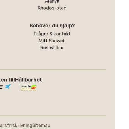
Alanya
Rhodos-stad
Behöver du hjälp?
Frågor & kontakt
Mitt Sunweb
Resevillkor
n till
Hållbarhet
arsfriskrivning
Sitemap