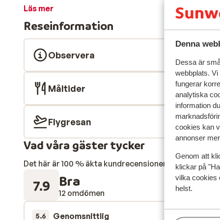
du stranden där du kan luta dig tillbaka i en solstol o
Läs mer
havet. Mat & dryck I närliggande Letojanni finns ett s
Reseinformation
långt ifrån mat och dryck och får chansen att upptäck
internationella rätter. Omgivningarna Upptäck skönh
Denna webb
pittoresk by som är rik på sevärdheter som vulkanen 
Observera
botaniska trädgården. Promenera längs de charmiga 
Dessa är små 
webbplats. Vi
För att maximera din äventyrliga semester, överväg at
fungerar korr
dess gömda pärlor.
Måltider
analytiska coo
information d
marknadsförin
Flygresan
cookies kan vi
annonser mer 
Vad våra gäster tycker
Genom att kli
Det här är 100 % äkta kundrecensioner som verkligen 
klickar på "Ha
Bra
vilka cookies 
7.9
helst.
12 omdömen
Genomsnittlig
30 maj 
5.6