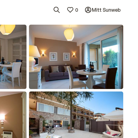
0
Mitt Sunweb