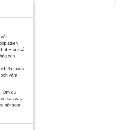
 vår
ebbplatsen
up GmbH också
ihåg den
och 3:e parts
l och våra
s. Om du
ner
 du kan välja
ycke när som
artner
 2024