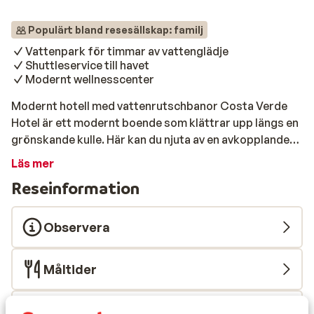
Populärt bland resesällskap: familj
Vattenpark för timmar av vattenglädje
Shuttleservice till havet
Modernt wellnesscenter
Modernt hotell med vattenrutschbanor Costa Verde
Hotel är ett modernt boende som klättrar upp längs en
grönskande kulle. Här kan du njuta av en avkopplande
vistelse med hela familjen. Utforska det stora
Läs mer
vattenlandet med flera vattenrutschbanor eller koppla
Reseinformation
av på SPA:et medan barnen leker glatt. Strand & pool
Hotellet stoltserar med ett stort vattenland med
otaliga vattenrutschbanor, perfekt för lekfulla stunder
Observera
med barnen. För en lugnare dag finns en vacker
poolområde där du kan njuta av den italienska solen.
Måltider
Den fina sandstranden ligger endast en kilometer bort
från hotellet och du kan lätt ta dig dit med hotellets
skyttelbuss. Mat & dryck Här bjuds det på god mat i
Flygresan