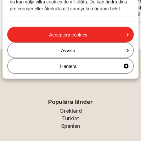
moet je
Översätt till svenska
Övers
du kan välja vilka cookies du vill tillåta. Du kan ändra dina
Jérôme
Wes
halen. 
preferenser eller återkalla ditt samtycke när som helst.
Familj
Famil
huuraut
Ook raa
Visa alla 8 omdömen
niet in
Acceptera cookies
pizzeri
met koo
Avvisa
mee kan
Hem
Solresor
Italien
Sicilien
Cefalu
extra o
Hantera
Costa Verde Hotel
prima 
niet me
Populära länder
Grekland
Turkiet
Spanien