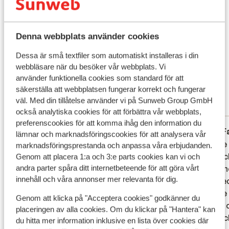
flera restauranger. Njut av middagen på en terrass med
Vad våra gäster tycker
panoramautsikt över havet. Hotellets kockar serverar
grillad fisk och kött, internationella favoriter och
Denna webbplats använder cookies
Det här är 100 % äkta kundrecensioner som verkligen
autentiska sicilianska rätter, inklusive pasta och den
speglar deras upplevelser av vår produkt.
Dessa är små textfiler som automatiskt installeras i din
den äkta palermitanska pizzan! Efter en dag fylld av
Mer om recensioner
webbläsare när du besöker vår webbplats. Vi
aktiviteter kan du koppla av i någon av barerna. Släck
Fantastisk
använder funktionella cookies som standard för att
törsten med en svalkande cocktail vid poolbaren eller
8
säkerställa att webbplatsen fungerar korrekt och fungerar
njut av ett gott glas lokalt vin i hotellbaren.
8 omdömen
väl. Med din tillåtelse använder vi på Sunweb Group GmbH
Omgivningarna I Cefalù stad finns ett stort utbud av
Mest bokad av familj
också analytiska cookies för att förbättra vår webbplats,
restauranger, trattorior, caféer och barer, maten är
preferenscookies för att komma ihåg den information du
tillagad av färska råvaror och vinerna är förträffliga.
Fantastisk
30 juni 2026
F
8.6
8.3
lämnar och marknadsföringscookies för att analysera vår
Ett utomhusdiskotek ligger vid Le Calette, där du kan
Le buffet du midi et soir vaut le coup, la
Le buffet du midi et soir vaut le coup, la
Goede 
Goede 
marknadsföringsprestanda och anpassa våra erbjudanden.
dansa under stjärnorna under högsäsongen.
nourriture et les boissons sont de
nourriture et les boissons sont de
(zeezic
(zeezic
Genom att placera 1:a och 3:e parts cookies kan vi och
Mataffärer finns i stan, en av de större ligger ovanför
andra parter spåra ditt internetbeteende för att göra vårt
qualitées en all in. L'hôtel est un peu
qualitées en all in. L'hôtel est un peu
Persone
Persone
strandpromenaden. Minimarkets hittar du lite överallt
innehåll och våra annonser mer relevanta för dig.
éloigné mais la vue sur la mer et le couché
éloigné mais la vue sur la mer et le couché
erg sle
erg sle
tillsammans med små speceriaffärer. Marknaden är på
de soleil sont magnifiques. Le confort des
de soleil sont magnifiques. Le confort des
wat we 
wat we 
Genom att klicka på "Acceptera cookies" godkänner du
lördagar på baksidan av klippan ovanför hamnen.
chambres est bon mais un peu mal
chambres est bon mais un peu mal
Koffie 
Koffie 
placeringen av alla cookies. Om du klickar på "Hantera" kan
insonorisées s il y a du monde dans l’hotel.
insonorisées s il...
mer
verwach
verwacht
du hitta mer information inklusive en lista över cookies där