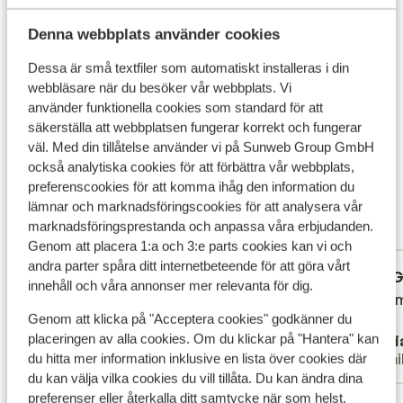
parasoller gör de din semester ljuvlig. Poolen närmast
Denna webbplats använder cookies
havet används huvudsakligen för aktiviteter medan det
Hållbarhetscertifierad
är lite lugnare i den andra av de större poolerna.
Dessa är små textfiler som automatiskt installeras i din
Vad våra gäster tycker
Poolbar hittar du intill poolerna och här finns en mängd
webbläsare när du besöker vår webbplats. Vi
olika drycker, glass och snacks att njuta av. Varva
använder funktionella cookies som standard för att
Det här är 100 % äkta kundrecensioner som verkligen
badandet med tennis eller ett besök till den harmoniska
säkerställa att webbplatsen fungerar korrekt och fungerar
speglar deras upplevelser av vår produkt.
spaavdelningen när barnen hänger i barnklubben eller
väl. Med din tillåtelse använder vi på Sunweb Group GmbH
Mer om recensioner
spelar fotboll med nyfunna kompisar. Nedför hotellet
också analytiska cookies för att förbättra vår webbplats,
Fantastisk
preferenscookies för att komma ihåg den information du
ligger stranden som består av en blandning sand och
8.5
lämnar och marknadsföringscookies för att analysera vår
småsten. Långsträckt och lagom bred med solstolar
4 omdömen
marknadsföringsprestanda och anpassa våra erbjudanden.
och parasoller. Koppla av med salta bad och en bra bok
Mest bokad av familj
Genom att placera 1:a och 3:e parts cookies kan vi och
under parasollen, blir du hungrig eller sugen på något
andra parter spåra ditt internetbeteende för att göra vårt
gott att dricka är det inte långt upp till hotellets
Fantastisk
3 juli 2026
G
10
4.3
innehåll och våra annonser mer relevanta för dig.
poolbar. Mat & dryck Den ljusa huvudrestaurangen är
Plage de galets, gastronomie +++
Plage de galets, gastronomie +++
Omdöme
Omdöme
inbjudande och serverar alla måltider i bufféform. Njut
Genom att klicka på "Acceptera cookies" godkänner du
Översätt till svenska
av en god frukost på morgonen för den bästa starten
placeringen av alla cookies. Om du klickar på "Hantera" kan
Anonym
Sofi
Familj
Famil
du hitta mer information inklusive en lista över cookies där
på dagen. Till middag bjuds det på olika teman i
du kan välja vilka cookies du vill tillåta. Du kan ändra dina
varierade bufféer och du får smaka både lokala
preferenser eller återkalla ditt samtycke när som helst.