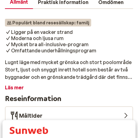
Allmänt
Praktisk information
Omdömen
Populärt bland resesällskap: familj
Ligger på en vacker strand
Moderna och ljusa rum
Mycket bra all-inclusive-program
Omfattande underhållningsprogram
Lugnt läge med mycket grönska och stort poolområde
Stort, ljust och snyggt inrett hotell som består av två
byggnader och en grönskande trädgård där det finns
små hus i bungalowstil. Grand Palladium Sicilia Resort
Läs mer
& Signature Level passar både familjer och bekanta
Reseinformation
som tycker om en aktiv semester. Här bor du direkt vid
stranden och ungefär femton minuter med bil från
Cefalu. Fyra härliga pooler och flera restauranger gör
Måltider
din semester precis så bekväm som du önskar. Strand
& pool Poolerna är i centrum av detta hotell. Omgivna
Flygresan
av tropiska trädgårdar och kantade av solstolar och