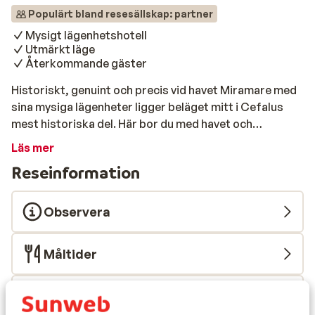
Populärt bland resesällskap: partner
Mysigt lägenhetshotell
Utmärkt läge
Återkommande gäster
Historiskt, genuint och precis vid havet Miramare med
sina mysiga lägenheter ligger beläget mitt i Cefalus
mest historiska del. Här bor du med havet och
klippbaden inpå husknuten samtidigt som du får
Läs mer
möjlighet att insupa stadens sanna atmosfär. Strand
Reseinformation
Hotellbyggnaden ligger precis vid havskanten och här
är det bara att gå ut för att bada från klipporna. Om du
föredrar sandstranden tar du en promenad på drygt
Observera
200 meter till början av Cefalus fina sandstrand.
Beroende på vilken del av stranden du väljer finns
Måltider
möjlighet att hyra solstolar och parasoller.
Omgivningarna I Cefalù stad finns ett stort utbud av
restauranger, trattorior, caféer och barer, maten är
Flygresan
tillagad av färska råvaror och vinerna är förträffliga.