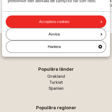
Huub Verkerk.
Luuk
de een 
preferenser eller återkalla ditt samtycke när som helst.
Partner
Part
Visa alla 62 omdömen
Acceptera cookies
Avvisa
Hem
Solresor
Italien
Sicilien
Cefalu
Miramare
Hantera
Populära länder
Grekland
Turkiet
Spanien
Populära regioner