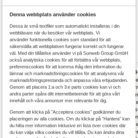
Vad våra gäster tycker
Ett utomhusdiskotek ligger vid Le Calette, där du kan
dansa under stjärnorna under högsäsongen.
Denna webbplats använder cookies
Det här är 100 % äkta kundrecensioner som verkligen
Mataffärer finns i stan, en av de större ligger ovanför
speglar deras upplevelser av vår produkt.
Dessa är små textfiler som automatiskt installeras i din
strandpromenaden. Minimarkets hittar du lite överallt
Mer om recensioner
webbläsare när du besöker vår webbplats. Vi
tillsammans med små speceriaffärer. Marknaden är på
Fantastisk
använder funktionella cookies som standard för att
lördagar på baksidan av klippan ovanför hamnen.
8.7
säkerställa att webbplatsen fungerar korrekt och fungerar
62 omdömen
väl. Med din tillåtelse använder vi på Sunweb Group GmbH
Mest bokad av partner
också analytiska cookies för att förbättra vår webbplats,
preferenscookies för att komma ihåg den information du
Fantastisk
9 maj 2026
G
10
5.7
lämnar och marknadsföringscookies för att analysera vår
Mooie centrale ligging nabij het strand ,
Mooie centrale ligging nabij het strand ,
Locatie
Locatie
marknadsföringsprestanda och anpassa våra erbjudanden.
historisch centrum en restaurants.
historisch centrum en restaurants.
Uitzich
Uitzich
Genom att placera 1:a och 3:e parts cookies kan vi och
andra parter spåra ditt internetbeteende för att göra vårt
en klei
en klei
Översätt till svenska
innehåll och våra annonser mer relevanta för dig.
gas. Ga
gas. Ga
zeker s
zeker s
Genom att klicka på "Acceptera cookies" godkänner du
badkam
badkam
placeringen av alla cookies. Om du klickar på "Hantera" kan
meerde
meerder
du hitta mer information inklusive en lista över cookies där
te hebb
Övers
du kan välja vilka cookies du vill tillåta. Du kan ändra dina