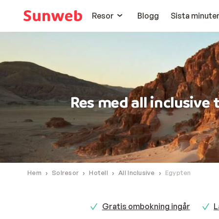
Resor
Blogg
Sista minute
Res med all inclusive 
Hem
Solresor
Hotell
All Inclusive
Egypten
Gratis ombokning ingår
L