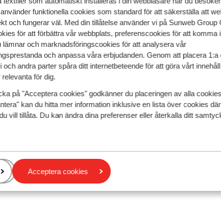
textfiler som automatiskt installeras i din webbläsare när du besöker
 använder funktionella cookies som standard för att säkerställa att w
ekt och fungerar väl. Med din tillåtelse använder vi på Sunweb Gro
ng och äventyr
kies för att förbättra vår webbplats, preferenscookies för att komma 
u lämnar och marknadsföringscookies för att analysera vår
gsprestanda och anpassa våra erbjudanden. Genom att placera 1:a 
 där resmål som Hurghada och El Gouna erbjuder en perfekt 
 och andra parter spåra ditt internetbeteende för att göra vårt innehål
n mängd aktiviteter, allt inkluderat i ett prisvärt all inclus
relevanta för dig.
 erbjuder en mer intim atmosfär
med pittoreska småbåtsha
cka på "Acceptera cookies" godkänner du placeringen av alla cookie
ntera" kan du hitta mer information inklusive en lista över cookies där
du vill tillåta. Du kan ändra dina preferenser eller återkalla ditt samt
njuta av ett brett utbud av mat och dryck utan extra kostnad
 serverar både lokala och internationella rätter. Förutom 
 avkoppling och spännande äventyr, beroende på vad du är p
avsett om du
reser med familjen
, som par eller med vänner. Ai
Acceptera cookies
r just din budget och dina önskemål. Med ett färdigt paket 
mligheter till underhållning.