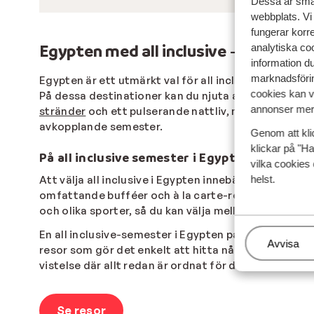
Dessa är små 
webbplats. Vi
fungerar korr
Egypten med all inclusive – avkoppli
analytiska coo
information d
marknadsförin
Egypten är ett utmärkt val för all inclusive-resor,
cookies kan vi
På dessa destinationer kan du njuta av sol, hav och e
annonser mer 
stränder
och ett pulserande nattliv, medan
El Gouna
avkopplande semester.
Genom att kli
klickar på "Ha
På all inclusive semester i Egypten
vilka cookies 
helst.
Att välja all inclusive i Egypten innebär att du får 
omfattande bufféer och à la carte-restauranger som
och olika sporter, så du kan välja mellan både lugn
En all inclusive-semester i Egypten passar alla – o
Hantera
Avvisa
resor som gör det enkelt att hitta något som passa
vistelse där allt redan är ordnat för dig – från bekvä
Se resor