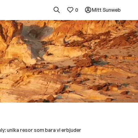
0
Mitt Sunweb
y: unika resor som bara vi erbjuder