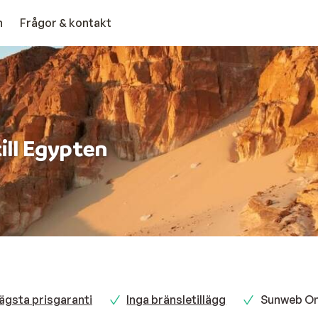
n
Frågor & kontakt
till Egypten
ägsta prisgaranti
Inga bränsletillägg
Sunweb Onl