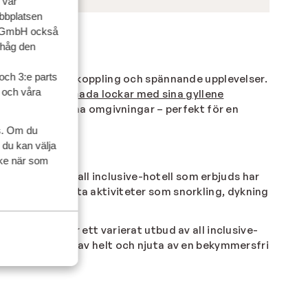
 vår
ebbplatsen
up GmbH också
ihåg den
och 3:e parts
balans mellan avkoppling och spännande upplevelser.
l och våra
ive-paket.
Hurghada lockar med sina gyllene
mnar och lugna omgivningar – perfekt för en
s. Om du
 du kan välja
ycke när som
er. Många av de all inclusive-hotell som erbjuds har
maten ingår ofta aktiviteter som snorkling, dykning
å humör för.
rtours erbjuder ett varierat utbud av all inclusive-
kan du slappna av helt och njuta av en bekymmersfri