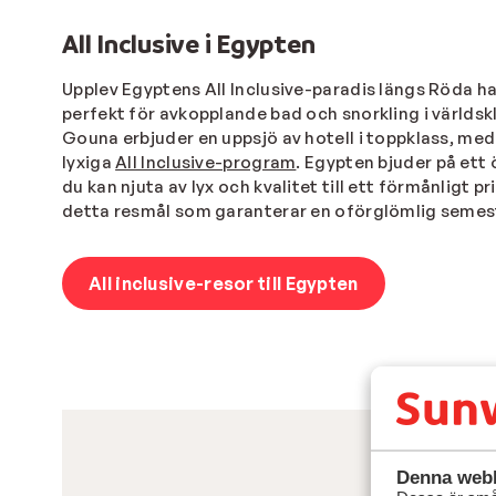
All Inclusive i Egypten
Upplev Egyptens All Inclusive-paradis längs Röda ha
perfekt för avkopplande bad och snorkling i världs
Gouna erbjuder en uppsjö av hotell i toppklass, med 
lyxiga
All Inclusive-program
. Egypten bjuder på ett
du kan njuta av lyx och kvalitet till ett förmånligt 
detta resmål som garanterar en oförglömlig semes
All inclusive-resor till Egypten
Denna webb