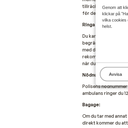
tillräckligt med euro
Genom att kli
för detta med euro.
klickar på "Ha
vilka cookies 
Ringa telefonsamtal
helst.
Du kan använda din m
begränsar detta så m
med din operatör om d
rekommenderar att du 
när du är utomlands.
Hantera
Avvisa
Nödnummer:
Polisens nödnummer i
ambulans ringer du 12
Bagage:
Om du tar med annat 
direkt kommer du att