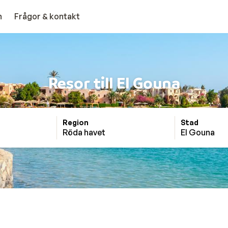
n
Frågor & kontakt
Resor till El Gouna
Region
Stad
Röda havet
El Gouna