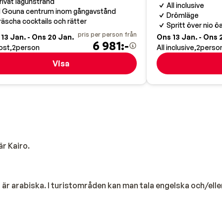
rivat lagunstrand
All inclusive
l Gouna centrum inom gångavstånd
Drömläge
räscha cocktails och rätter
Spritt över nio ö
pris per person från
13 Jan. - Ons 20 Jan.
Ons 13 Jan. - Ons 
6 981:-
ost
2
person
All inclusive
2
perso
Visa
r Kairo.
t är arabiska. I turistområden kan man tala engelska och/elle