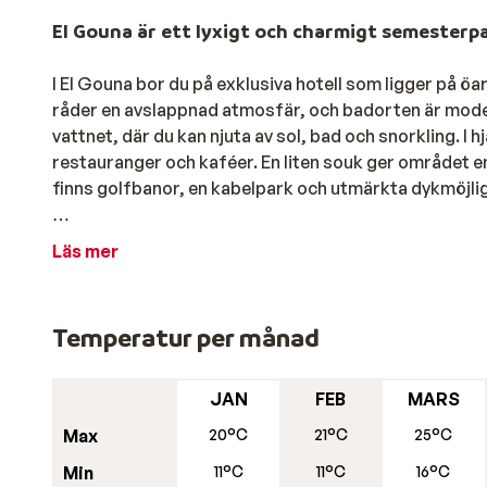
El Gouna är ett lyxigt och charmigt semesterp
I El Gouna bor du på exklusiva hotell som ligger på ö
råder en avslappnad atmosfär, och badorten är modern 
vattnet, där du kan njuta av sol, bad och snorkling. I
restauranger och kaféer. En liten souk ger området en
finns golfbanor, en kabelpark och utmärkta dykmöjli
Tips!
För att få en tydlig överblick över vädret på El
Läs mer
Strandliv, Golf och Wellness
El Gounas populäraste strand heter Mangroovy Beach o
Temperatur per månad
testa på kite och vindsurfing. Det klara havet är äve
korallrev. För den som vill ta dykcertifikat under din
dykcenter som hittas på ett antal utvalda hotell sam
JAN
FEB
MARS
dagsutflykt. Är du golfare kommer du även trivas i E
Max
20°C
21°C
25°C
särskilt på vinterhalvåret, är populär bland både pr
Min
11°C
11°C
16°C
SPA kan det starkt rekommenderas att besöka en av El