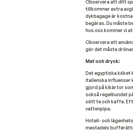
Observera att ditt sp
tillkommer extra avg
dykbagage är kostnads
begäras. Du måste be
hos oss kommer vi at
Observera att använd
gör det måste drönar
Mat och dryck:
Det egyptiska köket k
italienska influenser 
gjord på kikärtor som
också regelbundet på
sött te och kaffe. Ef
vattenpipa.
Hotell- och lägenhets
mestadels bufférätte