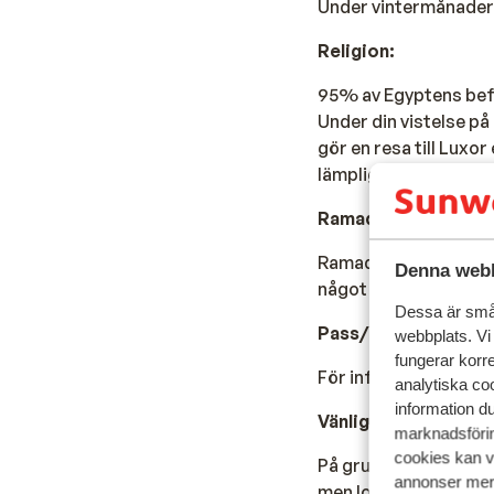
Under vintermånadern
Religion:
95% av Egyptens befolk
Under din vistelse på
gör en resa till Luxor
lämpliga kläder. Se ti
Ramadan:
Ramadan spelar en vikt
Denna webb
något att ta hänsyn t
Dessa är små 
Pass/id-kort / v
isum
webbplats. Vi
fungerar korr
För information om 
analytiska coo
information d
Vänligen observera:
marknadsförin
cookies kan vi
På grund av den krafti
annonser mer 
men lokalt kan du helt