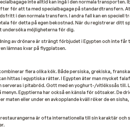
ecialbagage inte alltid kan ingå i den normala transporten. I
ifter för att ta med specialbagage på standardtransfern. A
fritt i den normala transfern. I andra fall kan en speciell 
tala för detta på egen bekostnad. När du registrerar ditt 
t undersöka möjligheterna för dig.
ning av drönare är strängt förbjudet i Egypten och inte får
en lämnas kvar på flygplatsen.
ombinerar flera olika kök. Både persiska, grekiska, franska
kan hittas i egyptiska rätter. I Egypten äter man mycket falaf
 serveras i pitabröd. Gott med en yoghurt-/vitlökssås till. 
 menyn. Egyptierna har också en känsla för sötsaker. De dri
ter maten eller under en avkopplande kväll röker de en sisha,
restaurangerna är ofta internationella till sin karaktär och 
r.