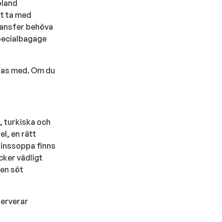
bland
tt ta med
transfer behöva
specialbagage
 tas med. Om du
, turkiska och
el, en rätt
Linssoppa finns
cker vädligt
 en söt
serverar