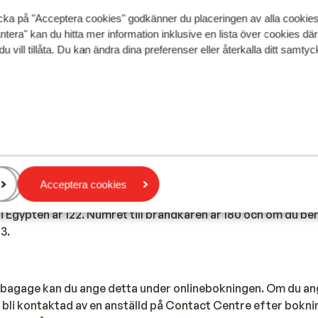
 för detta också. På grund av den höga växelkursen är det bät
cka på "Acceptera cookies" godkänner du placeringen av alla cookie
ntera" kan du hitta mer information inklusive en lista över cookies där
du vill tillåta. Du kan ändra dina preferenser eller återkalla ditt samt
:
obiltelefon för att ringa telefonsamtal i Egypten. Vi rekom
ycket som möjligt på grund av de höga avgifterna för detta.
etta före semestern. Vill du använda internet via din telefo
gör det via ett trådlöst nätverk. Stäng också alltid av din
Acceptera cookies
 Egypten är 122. Numret till brandkåren är 180 och om du be
3.
bagage kan du ange detta under onlinebokningen. Om du an
 bli kontaktad av en anställd på Contact Centre efter bokni