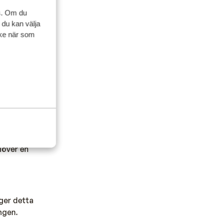
tre att betala
s. Om du
 du kan välja
ycke när som
menderar att du
 Kontrollera
n? Vi
 dataroaming
höver en
ger detta
ngen.