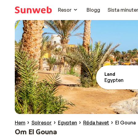
Resor
Blogg
Sista minute
Land
Egypten
Hem
Solresor
Egypten
Röda havet
El Gouna
Om El Gouna