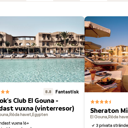
de och varierade bufféer på hotellen. Vill du gå ut och äta 
ckra marinan. Här njuter du av de ljumma kvällarna på
Fantastisk
8.8
ok's Club El Gouna -
dast vuxna (vinterresor)
Sheraton Mi
ouna
Röda havet
Egypten
El Gouna
Röda have
ndast vuxna 16+
3 privata strände