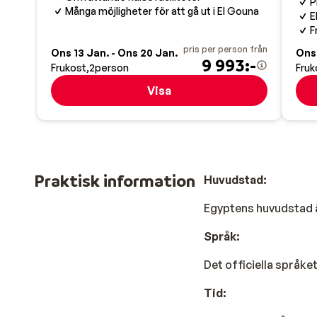
P
Många möjligheter för att gå ut i El Gouna
E
F
pris per person från
Ons 13 Jan. - Ons 20 Jan.
Ons 
9 993:-
Frukost
2
person
Fruk
Visa
Praktisk information
Huvudstad:
Egyptens huvudstad ä
Språk:
Det officiella språke
Tid: