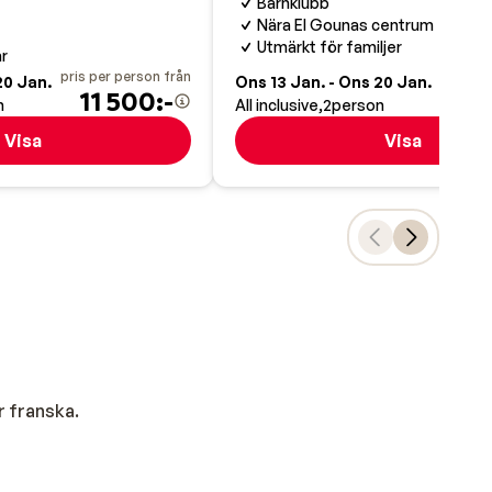
Barnklubb
Nära El Gounas centrum
Utmärkt för familjer
ar
pris per person från
pris pe
20 Jan.
Ons 13 Jan. - Ons 20 Jan.
11 500:-
8
n
All inclusive
2
person
Visa
Visa
r franska.