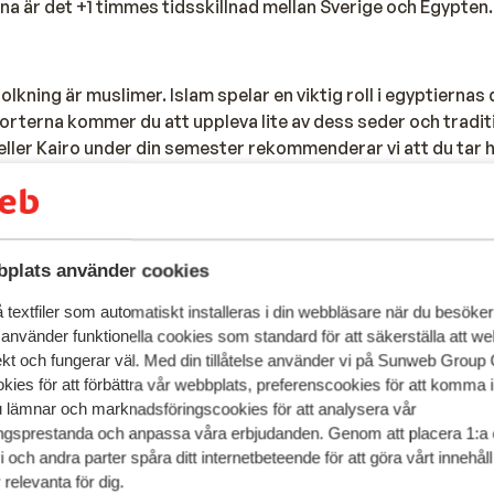
a är det +1 timmes tidsskillnad mellan Sverige och Egypten.
ning är muslimer. Islam spelar en viktig roll i egyptiernas d
 orterna kommer du att uppleva lite av dess seder och tradi
 eller Kairo under din semester rekommenderar vi att du tar h
ll att dina axlar och knän täcks av kläder.
ig roll i Egypten. Även om inte allt är stängt på turistortern
plats använder cookies
ill. Det exakta datumet kan ändras (beroende på månens posi
textfiler som automatiskt installeras i din webbläsare när du besöker
:
 använder funktionella cookies som standard för att säkerställa att w
ekt och fungerar väl. Med din tillåtelse använder vi på Sunweb Gro
pass/id-kort samt visum kan du besöka
denna sida
.
kies för att förbättra vår webbplats, preferenscookies för att komma 
u lämnar och marknadsföringscookies för att analysera vår
gsprestanda och anpassa våra erbjudanden. Genom att placera 1:a 
 och andra parter spåra ditt internetbeteende för att göra vårt innehål
gt fluktuerande dollarkursen har vi publicerat priset för vis
relevanta för dig.
 enkelt betala för visumet i euro. Om du vill boka en utflykt,