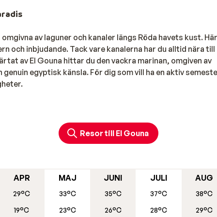
aradis
ar omgivna av laguner och kanaler längs Röda havets kust. Hä
och inbjudande. Tack vare kanalerna har du alltid nära till
 hjärtat av El Gouna hittar du den vackra marinan, omgiven av
 genuin egyptisk känsla. För dig som vill ha en aktiv semest
gheter.
 Gouna kan du läsa vår
väderguide här
.
Resor till El Gouna
ch ligger i den norra delen av staden. Här har du möjlighet
n perfekt för snorkling men observera att Mangroovy ej har
 semestern i El Gouna, så är möjligheterna många med flera
t Abu Tig Marina. Både snorkling och dykning bör bokas som 
APR
MAJ
JUNI
JULI
AUG
l Gouna. Stadens välplanerade och mycket välskötta golfban
29°C
33°C
35°C
37°C
38°C
ofessionella golfare och amatörer. Om du föredrar wellness 
19°C
23°C
26°C
28°C
29°C
 Gounas härliga spa-center där du kan njuta av alla möjliga