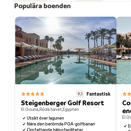
av underbara behandlingar.
Populära boenden
Restauranger i El Gouna
El Gounas hotell är högklassiga och bjuder på påkosta
dag/kväll ligger de flesta restaurangerna runt den va
uteserveringar direkt vid vattnet.
Fantastisk
9.1
Steigenberger Golf Resort
Co
en
El Gouna
Röda havet
Egypten
El G
Utsikt över lagunen
Nära den berömda PGA-golfbanan
E
Omfattande hälsofaciliteter