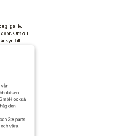
agliga liv.
tioner. Om du
änsyn till
a är detta
tion).
 vår
ebbplatsen
up GmbH också
ihåg den
och 3:e parts
l och våra
umet i dollar,
 ta med