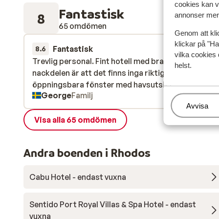
cookies kan vi
Fantastisk
8
annonser mer 
65 omdömen
Genom att kli
klickar på "Ha
Fantastisk
för 3 veckor s
8.6
vilka cookies 
Trevlig personal. Fint hotell med bra läge. Enda
Trevlig personal. Fint hotell med bra läge. Enda
helst.
nackdelen är att det finns inga riktiga balkonger u
nackdelen är att det finns inga riktiga balkonger u
öppningsbara fönster med havsutsikt.
öppningsbara fönster med havsutsikt.
George
Familj
Hantera
Avvisa
Visa alla 65 omdömen
Andra boenden i Rhodos
Cabu Hotel - endast vuxna
Sentido Port Royal Villas & Spa Hotel - endast
vuxna