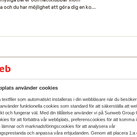
och du har möjlighet att göra dig en kopp
etta Mitsis-hotell är den perfekta platsen
ra trevliga utflykter för att utforska ön
 för sköna semesterdagar. Är du en person
poolområde som bjuder in till avkoppling på
tbuffé i restaurangen med utsikt över
 Rhodos stad finns det restauranger för alla
 mat, fiskrätter, pizza och pasta. I den nya
ndra turister. Inne i den medeltida
 här hittar du de bästa fiskrestaurangerna.
arer i hela Rhodos stad.
plats använder cookies
textfiler som automatiskt installeras i din webbläsare när du besöker
 använder funktionella cookies som standard för att säkerställa att w
ekt och fungerar väl. Med din tillåtelse använder vi på Sunweb Gro
kies för att förbättra vår webbplats, preferenscookies för att komma 
u lämnar och marknadsföringscookies för att analysera vår
gsprestanda och anpassa våra erbjudanden. Genom att placera 1:a 
speglar deras upplevelser av vår produkt.
Mer om recensio