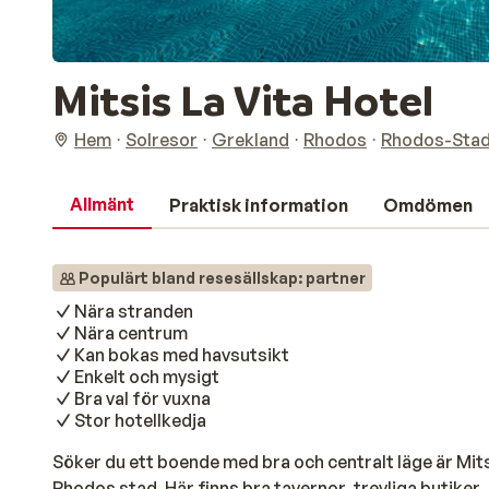
Mitsis La Vita Hotel
Hem
Solresor
Grekland
Rhodos
Rhodos-Sta
Allmänt
Praktisk information
Omdömen
Populärt bland resesällskap: partner
Nära stranden
Nära centrum
Kan bokas med havsutsikt
Enkelt och mysigt
Bra val för vuxna
Stor hotellkedja
Söker du ett boende med bra och centralt läge är Mitsis
Rhodos stad. Här finns bra tavernor, trevliga butiker