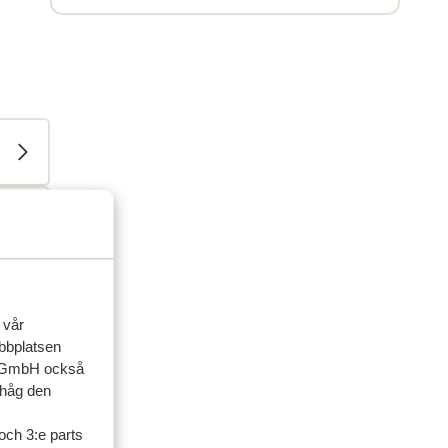
 vår
ebbplatsen
up GmbH också
ihåg den
och 3:e parts
ner