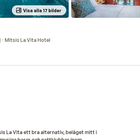
Visa alla 17 bilder
d
Mitsis La Vita Hotel
 La Vita ett bra alternativ, beläget mitt i
, mysiga barer och nattklubbar inom