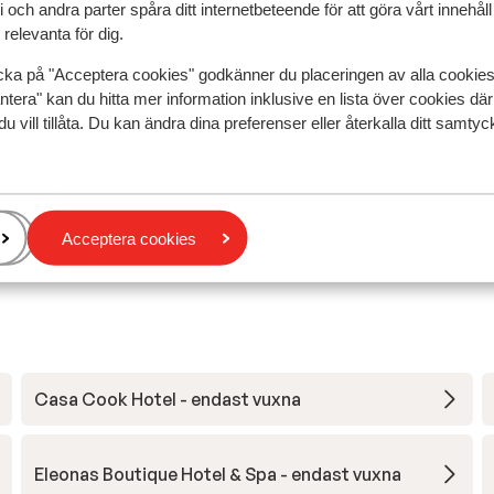
 och andra parter spåra ditt internetbeteende för att göra vårt innehål
relevanta för dig.
Mest bokad av p
cka på "Acceptera cookies" godkänner du placeringen av alla cookie
ntera" kan du hitta mer information inklusive en lista över cookies där
edan
Bra
7 juli
7.1
du vill tillåta. Du kan ändra dina preferenser eller återkalla ditt samt
Omdömet innehåller ingen kommentar
Omdömet innehåller ingen kommentar
tan
tan
Översätt till svenska
Anonym
Ensam förälder
Acceptera cookies
Casa Cook Hotel - endast vuxna
Eleonas Boutique Hotel & Spa - endast vuxna