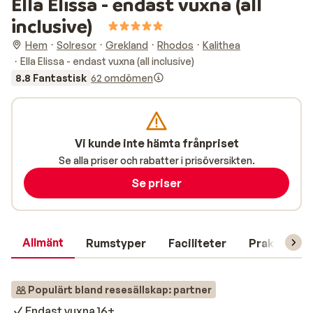
Ella Elissa - endast vuxna (all
inclusive)
Hem
Solresor
Grekland
Rhodos
Kalithea
Ella Elissa - endast vuxna (all inclusive)
8.8 Fantastisk
62 omdömen
Vi kunde inte hämta frånpriset
Se alla priser och rabatter i prisöversikten.
Se priser
Allmänt
Rumstyper
Faciliteter
Praktisk in
Populärt bland resesällskap: partner
Endast vuxna 16+