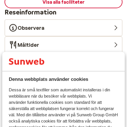
Visa alla faciliteter
Reseinformation
Observera
Måltider
Flygresan
Hållbarhetscertifierad
Denna webbplats använder cookies
Vad våra gäster tycker
Dessa är små textfiler som automatiskt installeras i din
webbläsare när du besöker vår webbplats. Vi
Det här är 100 % äkta kundrecensioner som verkligen
använder funktionella cookies som standard för att
speglar deras upplevelser av vår produkt.
säkerställa att webbplatsen fungerar korrekt och fungerar
väl. Med din tillåtelse använder vi på Sunweb Group GmbH
Mer om recensioner
också analytiska cookies för att förbättra vår webbplats,
Fantastisk