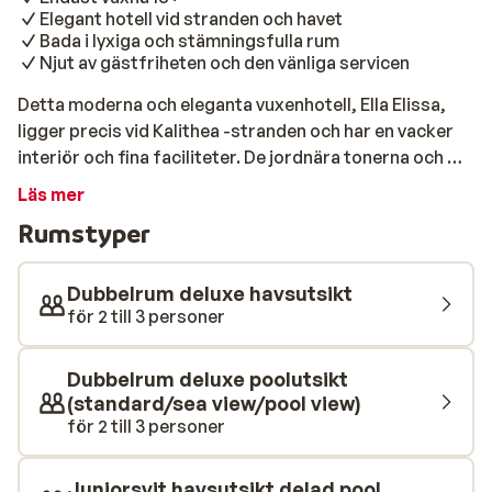
Elegant hotell vid stranden och havet
Bada i lyxiga och stämningsfulla rum
Njut av gästfriheten och den vänliga servicen
Detta moderna och eleganta vuxenhotell, Ella Elissa,
ligger precis vid Kalithea -stranden och har en vacker
interiör och fina faciliteter. De jordnära tonerna och de
handplockade accessoarerna skapar en varm
Läs mer
atmosfär och du kommer känna dig som hemma så
Rumstyper
fort du har passerat incheckningen i receptionen.
Hotellet riktar in sig på en mogen publik och har därför
satt en åldergräns på 16 år. Koppla av vid det stilrena
Dubbelrum deluxe havsutsikt
poolområdet där loungebäddar står utplacerade. Här
för 2 till 3 personer
kan du koppla av under ditt parasoll med en spännande
bok, ta några uppfriskande dopp och därefter något
Dubbelrum deluxe poolutsikt
läskande ifrån poolbaren. Hotellet ligger direkt på
(standard/sea view/pool view)
stranden, så du kan lätt variera dina poolbad och
för 2 till 3 personer
havsbad. Här ligger fokuset på en avkopplande
semester. Skäm bort dig själv i spaet, slå dig ner på en
Juniorsvit havsutsikt delad pool