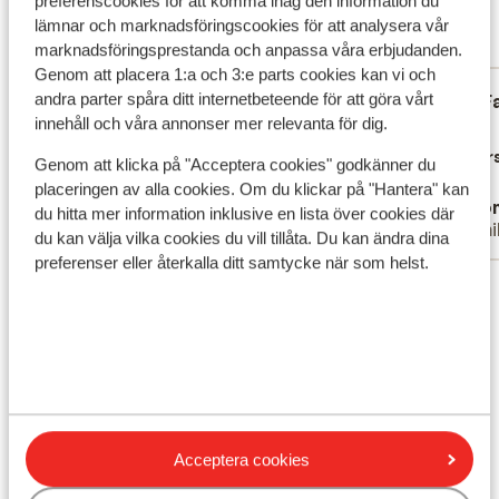
8.8
preferenscookies för att komma ihåg den information du
62 omdömen
lämnar och marknadsföringscookies för att analysera vår
marknadsföringsprestanda och anpassa våra erbjudanden.
Mest bokad av partner
Genom att placera 1:a och 3:e parts cookies kan vi och
andra parter spåra ditt internetbeteende för att göra vårt
Fantastisk
för 2 veckor sedan
F
9.9
8.9
innehåll och våra annonser mer relevanta för dig.
Geweldige kamer, hele goede bedden,
Geweldige kamer, hele goede bedden,
Super
Super
vaak schone handdoeken
vaak schone handdoeken
Övers
Genom att klicka på "Acceptera cookies" godkänner du
Översätt till svenska
placeringen av alla cookies. Om du klickar på "Hantera" kan
Sylvia
Ano
du hitta mer information inklusive en lista över cookies där
Familj
Famil
du kan välja vilka cookies du vill tillåta. Du kan ändra dina
preferenser eller återkalla ditt samtycke när som helst.
Visa alla 62 omdömen
Läge
Visa på karta
Acceptera cookies