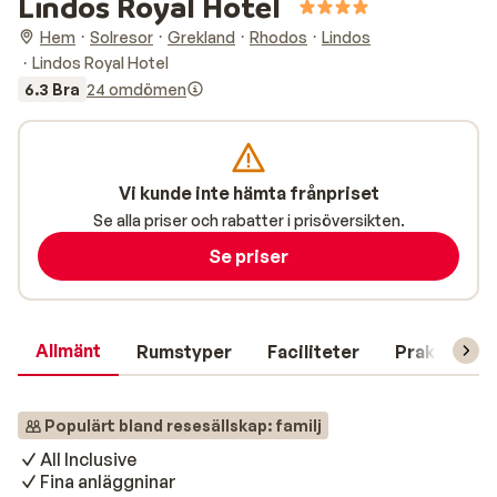
Lindos Royal Hotel
Hem
Solresor
Grekland
Rhodos
Lindos
Lindos Royal Hotel
6.3 Bra
24 omdömen
Vi kunde inte hämta frånpriset
Se alla priser och rabatter i prisöversikten.
Se priser
Allmänt
Rumstyper
Faciliteter
Praktisk in
Populärt bland resesällskap: familj
All Inclusive
Fina anläggninar