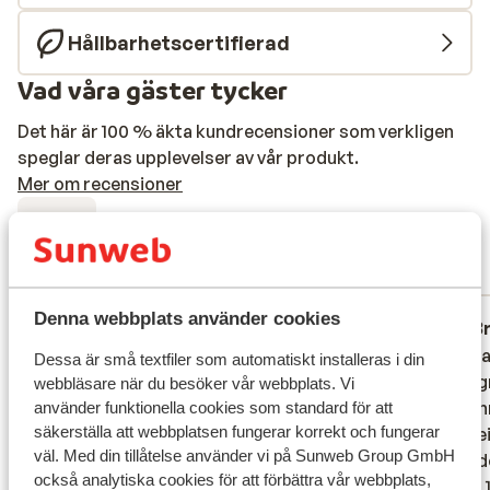
Hållbarhetscertifierad
Vad våra gäster tycker
Det här är 100 % äkta kundrecensioner som verkligen
speglar deras upplevelser av vår produkt.
Mer om recensioner
Bra
6.3
24 omdömen
Mest bokad av familj
Denna webbplats använder cookies
Hyfsad
för 2 veckor sedan
B
3.9
7.9
Flinkt personale og ok mad/drikke. Men
Flinkt personale og ok mad/drikke. Men
Les ch
Les ch
Dessa är små textfiler som automatiskt installeras i din
generelt et slidt hotel ift værelser og
generelt et slidt hotel ift værelser og
très ag
très ag
webbläsare när du besöker vår webbplats. Vi
udeområder. Værelset var beskidt og med
udeområder. Værelset var beskidt og med
personn
personn
använder funktionella cookies som standard för att
säkerställa att webbplatsen fungerar korrekt och fungerar
kraftig lugt af kloak på værelse. Pletter på
kraftig lugt af kloak på værelse. Pletter på
l'accue
l'accue
väl. Med din tillåtelse använder vi på Sunweb Group GmbH
“de rene” håndklæder på check-in dagen.
“de rene” håndklæder på check-in dagen.
de Lind
de Lind
också analytiska cookies för att förbättra vår webbplats,
Smeltet chokoladebar under lågen/ på
Smeltet chokoladebar under lågen/ på
à 10 ou 
à 10 ou 