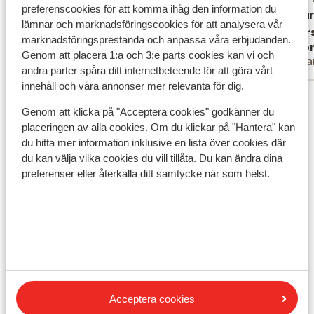
preferenscookies för att komma ihåg den information du
gulvet på mini-bar køleskabet. Mosaik
gulvet på min...
mer
restaur
restaur
lämnar och marknadsföringscookies för att analysera vår
fliser i “adult” poolen manglede mange
Petit b
Översätt till svenska
Övers
marknadsföringsprestanda och anpassa våra erbjudanden.
Anonym
Ano
steder og lå løst på poolbunden og gav
(pas tr
Genom att placera 1:a och 3:e parts cookies kan vi och
Partner
Ensa
skarpe kanter. A/C på værelse stod af på
Sinon t
andra parter spåra ditt internetbeteende för att göra vårt
dag 3 og de kunne ikke reparere det, men
innehåll och våra annonser mer relevanta för dig.
Visa alla 24 omdömen
rystede blot på skulderen og sagde
Genom att klicka på "Acceptera cookies" godkänner du
opgaven var givet videre til resortets
Läge
placeringen av alla cookies. Om du klickar på "Hantera" kan
manager, hvorefter ingenting skete,
du hitta mer information inklusive en lista över cookies där
tiltrods for 2 henvendelser. Fik dog selv
du kan välja vilka cookies du vill tillåta. Du kan ändra dina
gang i det efter at have slået strømmen
preferenser eller återkalla ditt samtycke när som helst.
fra/til et par gange på el-relæet. Havde
forventet væsentlig mere af et 5-stjernet
Visa på karta
hotel med en booket junior-suite.
I området
Acceptera cookies
Avstånd till stranden ca 100 m (kiselstenstrand,