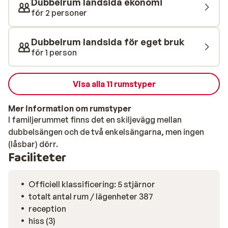
Dubbelrum landsida ekonomi
den vänliga personalen gör detta hotell till rätt plats
för 2 personer
för en semester på vackra Rhodos!
Dubbelrum landsida för eget bruk
för 1 person
Visa alla 11 rumstyper
Mer information om rumstyper
I familjerummet finns det en skiljevägg mellan
dubbelsängen och de två enkelsängarna, men ingen
(låsbar) dörr.
Faciliteter
Officiell klassificering: 5 stjärnor
totalt antal rum / lägenheter 387
reception
hiss (3)