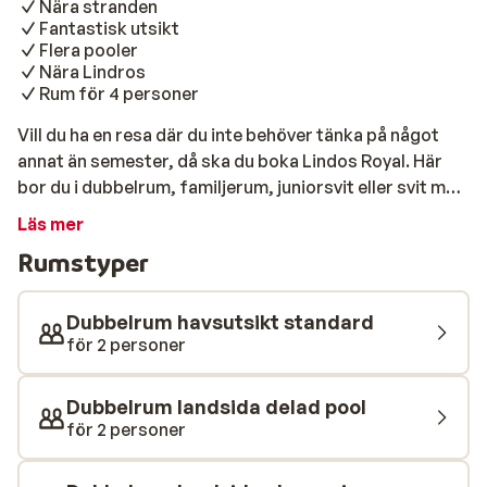
Nära stranden
Fantastisk utsikt
Flera pooler
Nära Lindros
Rum för 4 personer
Vill du ha en resa där du inte behöver tänka på något
annat än semester, då ska du boka Lindos Royal. Här
bor du i dubbelrum, familjerum, juniorsvit eller svit med
modern inredning med utmärkt komfort. Hotellet har
Läs mer
ett utmärkt läge bara några meter från stranden. Inte
Rumstyper
så förtjust i stranden? Då kan du njuta av solen vid en
av de fina poolerna. Hotellet erbjuder ett imponerande
poolområde med fyra pooler och en barnpool. Om du
Dubbelrum havsutsikt standard
vill göra något mer aktivt på din semester kan du nyttja
för 2 personer
en av de många sportfaciliteter som hotellet erbjuder
så som tennis, vollyboll, bordtennis och dart. På Lindos
Dubbelrum landsida delad pool
Royal ingår All Inclusive där måltider, snacks och
för 2 personer
drycker ingår och detta gör hotellet idealiskt för en
bekväm semester för hela familjen. Faciliteterna och