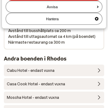
solstolar (kostnadsfritt) , parasoll (kostnadsfritt)
Avvisa
)
Avstånd till centrum: ca 4 km, rhodes är ca 45 km,
prassonissi är ca 46 km
Hantera
Avstånd till flygplats ca 49 km
Avstånd till busshållplats ca 200 m
Avstånd till uttagsautomat ca 4 km (på boendet)
Närmaste restaurang ca 300 m
Andra boenden i Rhodos
Cabu Hotel - endast vuxna
Casa Cook Hotel - endast vuxna
Moscha Hotel - endast vuxna