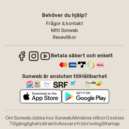
Behöver du hjälp?
Frågor & kontakt
Mitt Sunweb
Resevillkor
Betala säkert och enkelt
Sunweb är ansluten till
Hållbarhet
Om Sunweb
Jobba hos Sunweb
Allmänna villkor
Cookies
Tillgänglighetsdirektiv
Ansvarsfriskrivning
Sitemap