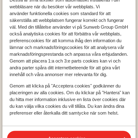
webbläsare när du besöker vår webbplats. Vi
använder funktionella cookies som standard för att
säkerställa att webbplatsen fungerar korrekt och fungerar
väl. Med din tillåtelse använder vi på Sunweb Group GmbH
Populära länder
också analytiska cookies för att förbättra vår webbplats,
preferenscookies för att komma ihåg den information du
Grekland
lämnar och marknadsföringscookies för att analysera vår
Turkiet
marknadsföringsprestanda och anpassa våra erbjudanden.
Spanien
Genom att placera 1:a och 3:e parts cookies kan vi och
andra parter spåra ditt internetbeteende för att göra vårt
innehåll och våra annonser mer relevanta för dig.
Populära regioner
Genom att klicka på "Acceptera cookies" godkänner du
Kreta
placeringen av alla cookies. Om du klickar på "Hantera" kan
Zakynthos
du hitta mer information inklusive en lista över cookies där
Turkiets sydkust
du kan välja vilka cookies du vill tillåta. Du kan ändra dina
preferenser eller återkalla ditt samtycke när som helst.
Populära städer
Chania