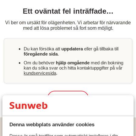
Ett oväntat fel inträffade…
Vi ber om ursäkt för olägenheten. Vi arbetar för närvarande
med att lösa problemet så fort som möjligt.
Du kan försöka att
uppdatera
eller gå tillbaka till
föregående sida
.
Om du behöver
hjälp omgående
med din bokning
kan du söka svar och hitta kontaktuppgifter på vår
kundservicesida
.
Sök & boka
Denna webbplats använder cookies
Hem
Solresor
Grekland
Rhodos
Lindos
Aulus Lindos Rhodes, Curio Collection by Hilton
Dessa är små textfiler som automatiskt installeras i din