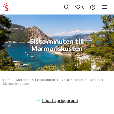
0
Sista minuten till
Marmariskusten
Hem
Solresor
Erbjudanden
Sista minuten
Turkiet
Marmariskusten
Lägsta prisgaranti