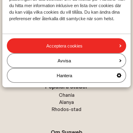
Grekland
du hitta mer information inklusive en lista över cookies där
Turkiet
du kan välja vilka cookies du vill tillåta. Du kan ändra dina
Spanien
preferenser eller återkalla ditt samtycke när som helst.
Populära regioner
Acceptera cookies
Kreta
Zakynthos
Avvisa
Turkiets sydkust
Hantera
Populära städer
Chania
Alanya
Rhodos-stad
Om Sunweb