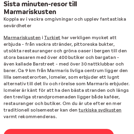
Sista minuten-resor till
Marmariskusten
Koppla av i vackra omgivningar och upplev fantastiska
sevärdheter
Marmariskusten
i
Turkiet
har verkligen mycket att
erbjuda - från vackra stränder, pittoreska bukter,
utsökta restauranger och gröna oaser i bergen till den
stora basaren med över 400 butiker och bargatan -
även kallade Barstreet - med över 30 nattklubbar och
barer. Ca 9 km från Marmaris livliga centrum ligger den
lilla semesterorten, Icmeler, som erbjuder ett lugnt
alternativ till det liv och rörelse som Marmaris erbjuder.
Icmeler är känt för att ha den bästa stranden och längs
den trevliga strandpromenaden ligger både kaféer,
restauranger och butiker. Om du är ute efter en mer
traditionell solsemester kan den
turkiska sydkusten
varmt rekommenderas.