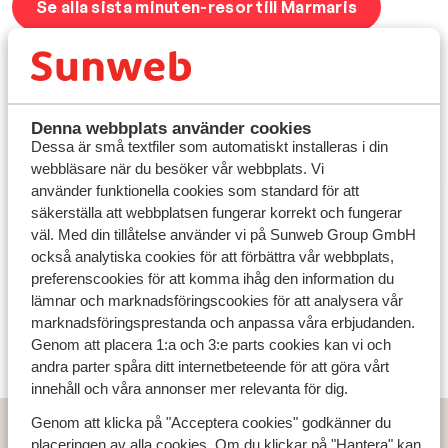
Se alla sista minuten-resor till Marmaris
Populära val
Alla sista minuten-resor till Turkiet
Denna webbplats använder cookies
Våra lyxigaste hotell
Dessa är små textfiler som automatiskt installeras i din
Alla sista minuten resor
webbläsare när du besöker vår webbplats. Vi
använder funktionella cookies som standard för att
säkerställa att webbplatsen fungerar korrekt och fungerar
väl. Med din tillåtelse använder vi på Sunweb Group GmbH
också analytiska cookies för att förbättra vår webbplats,
preferenscookies för att komma ihåg den information du
lämnar och marknadsföringscookies för att analysera vår
marknadsföringsprestanda och anpassa våra erbjudanden.
Genom att placera 1:a och 3:e parts cookies kan vi och
andra parter spåra ditt internetbeteende för att göra vårt
innehåll och våra annonser mer relevanta för dig.
Genom att klicka på "Acceptera cookies" godkänner du
Populära länder
placeringen av alla cookies. Om du klickar på "Hantera" kan