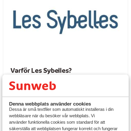
Varför Les Sybelles?
Den bäst bevarade hemligheten bland de
stora skidområdena
Ett paradis för familjer och nybörjare
Denna webbplats använder cookies
Höghöjdsskidåkning som är lättillgänglig
Dessa är små textfiler som automatiskt installeras i din
En autentisk och ansvarsfull alp-upplevelse
webbläsare när du besöker vår webbplats. Vi
använder funktionella cookies som standard för att
Hisnande panoramautsikter
säkerställa att webbplatsen fungerar korrekt och fungerar