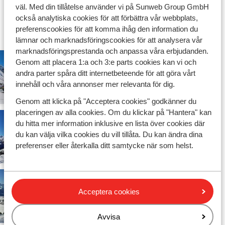
De bästa platserna för en skidsemester som
väl. Med din tillåtelse använder vi på Sunweb Group GmbH
nybörjare
också analytiska cookies för att förbättra vår webbplats,
preferenscookies för att komma ihåg den information du
Upptäck Sybelles skidorter:
lämnar och marknadsföringscookies för att analysera vår
marknadsföringsprestanda och anpassa våra erbjudanden.
Genom att placera 1:a och 3:e parts cookies kan vi och
andra parter spåra ditt internetbeteende för att göra vårt
St Sorlin d'Arves
innehåll och våra annonser mer relevanta för dig.
Genom att klicka på "Acceptera cookies" godkänner du
placeringen av alla cookies. Om du klickar på "Hantera" kan
du hitta mer information inklusive en lista över cookies där
du kan välja vilka cookies du vill tillåta. Du kan ändra dina
St Jean d'Arves
preferenser eller återkalla ditt samtycke när som helst.
Acceptera cookies
La Toussuire
Avvisa