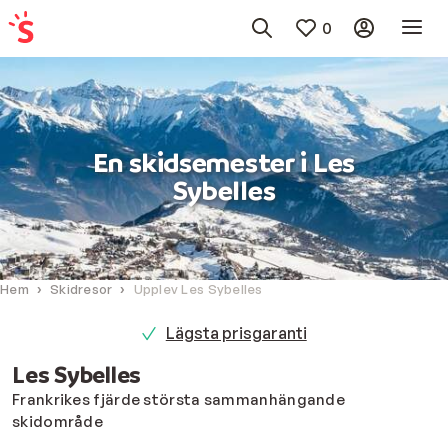
0
En skidsemester i Les
Sybelles
Hem
Skidresor
Upplev Les Sybelles
Lägsta prisgaranti
Les Sybelles
Frankrikes fjärde största sammanhängande
skidområde