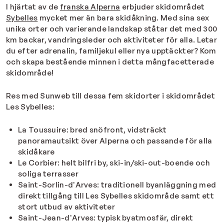
I hjärtat av de
franska Alperna
erbjuder skidområdet
Sybelles
mycket mer än bara skidåkning. Med sina sex
unika orter och varierande landskap ståtar det med 300
km backar, vandringsleder och aktiviteter för alla. Letar
du efter adrenalin, familjekul eller nya upptäckter? Kom
och skapa bestående minnen i detta mångfacetterade
skidområde!
Res med Sunweb till dessa fem skidorter i skidområdet
Les Sybelles:
La Toussuire: bred snöfront, vidsträckt
panoramautsikt över Alperna och passande för alla
skidåkare
Le Corbier: helt bilfri by, ski-in/ski-out-boende och
soliga terrasser
Saint-Sorlin-d'Arves: traditionell byanläggning med
direkt tillgång till Les Sybelles skidområde samt ett
stort utbud av aktiviteter
Saint-Jean-d'Arves: typisk byatmosfär, direkt