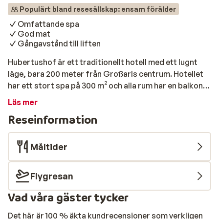
Populärt bland resesällskap: ensam förälder
Omfattande spa
God mat
Gångavstånd till liften
Hubertushof är ett traditionellt hotell med ett lugnt
läge, bara 200 meter från Großarls centrum. Hotellet
har ett stort spa på 300 m² och alla rum har en balkong.
Skidliften ligger 300 meter från Hotel Hubertushof,
Läs mer
men den kostnadsfria skidbussen som stannar bredvid
Reseinformation
hotellet tar dig direkt dit på några minuter. Spaet har
flera bastur, en bubbelpool, ett solarium och ett
modernt gym. Mot en avgift kan du också njuta av olika
Måltider
avkopplande massageformer. Den stämningsfulla
restaurangen serverar traditionella österrikiska
Flygresan
specialiteter och internationella rätter varje kväll.
Vad våra gäster tycker
Det här är 100 % äkta kundrecensioner som verkligen