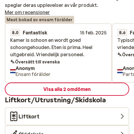
speglar deras upplevelser av vår produkt.
Mer om recensioner
Mest bokad av ensam förälder
Fantastisk
15 feb. 2025
F
8.0
8.6
Kamer is schoon en wordt goed
Kamer is schoon en wordt goed
Typisch
Typisch
schoongehouden. Eten is prima. Heel
schoongehouden. Eten is prima. Heel
vriende
vriende
uitgebreid. Vriendelijk personeel.
uitgebreid. Vriendelijk personeel.
Övers
Översätt till svenska
Anonym
Ano
Ensam förälder
Part
Visa alla 2 omdömen
Liftkort/Utrustning/Skidskola
Liftkort