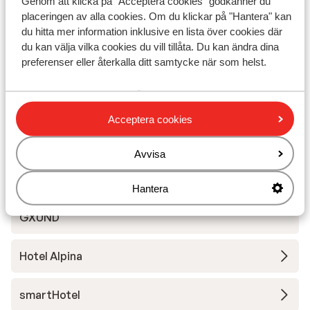
Genom att klicka på "Acceptera cookies" godkänner du
Hotel Aktiv- und Gesundheitsresort das GXUND
placeringen av alla cookies. Om du klickar på "Hantera" kan
du hitta mer information inklusive en lista över cookies där
Das Alpenhaus Gasteinertal - extra rum
du kan välja vilka cookies du vill tillåta. Du kan ändra dina
preferenser eller återkalla ditt samtycke när som helst.
Hotel Sendlhofer's - lägenhet
Acceptera cookies
Hotel Völserhof
Avvisa
Villa Excelsior
Hantera
Appartement Aktiv- und Gesundheitsresort das
GXUND
Hotel Alpina
smartHotel