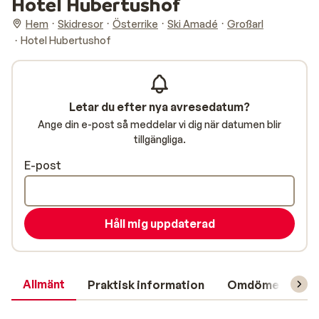
Hotel Hubertushof
Hem
Skidresor
Österrike
Ski Amadé
Großarl
Hotel Hubertushof
Letar du efter nya avresedatum?
Ange din e-post så meddelar vi dig när datumen blir
tillgängliga.
E-post
Håll mig uppdaterad
Allmänt
Praktisk information
Omdömen
L