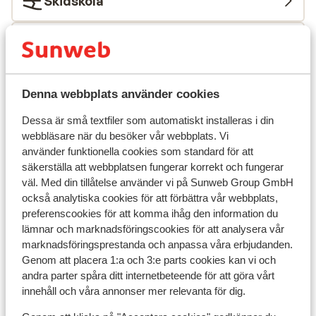
Skidskola
Utrustning
Andra boenden i Ski Amadé
Denna webbplats använder cookies
Dessa är små textfiler som automatiskt installeras i din
More Mountain Suites
webbläsare när du besöker vår webbplats. Vi
använder funktionella cookies som standard för att
A-ROSA Collection Straubinger Grand Hotel
säkerställa att webbplatsen fungerar korrekt och fungerar
väl. Med din tillåtelse använder vi på Sunweb Group GmbH
också analytiska cookies för att förbättra vår webbplats,
Hotel Österreichischer Hof
preferenscookies för att komma ihåg den information du
lämnar och marknadsföringscookies för att analysera vår
POST POST Hotel - Alpine Boutique Hotel & Spa
marknadsföringsprestanda och anpassa våra erbjudanden.
Genom att placera 1:a och 3:e parts cookies kan vi och
andra parter spåra ditt internetbeteende för att göra vårt
Hotell Fichtenhof
innehåll och våra annonser mer relevanta för dig.