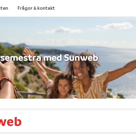
uten
Frågor & kontakt
ar semestra med Sunweb
Vad våra resenärer säger om oss
 känslan av att vara på väg. Oavsett om du längtar efter snö