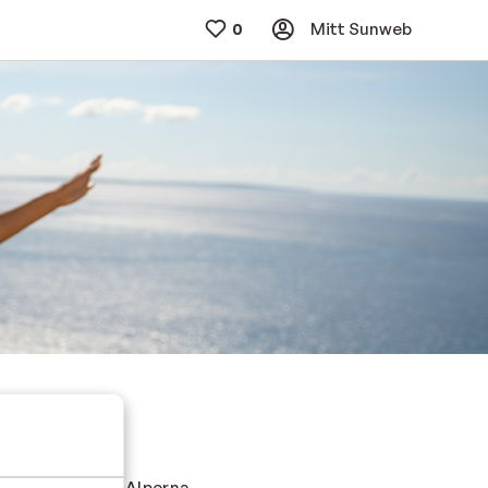
Mitt Sunweb
täckta toppar i Alperna