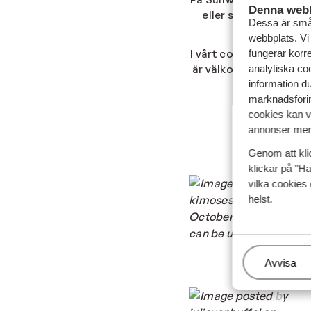
Denna webb
eller solvarma dagar v
Dessa är små 
början
webbplats. Vi
fungerar korr
I vårt community delar
analytiska coo
är välkommen att vara
information d
marknadsförin
cookies kan vi
annonser mer 
Genom att kli
klickar på "Ha
vilka cookies 
helst.
Hantera
Avvisa