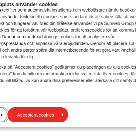
plats använder cookies
id havet, finns vi här för att inspirera dig till nästa äventyr
textfiler som automatiskt installeras i din webbläsare när du besöker
 på något magiskt – och vi älskar att få dela den känslan m
 använder funktionella cookies som standard för att säkerställa att w
ekt och fungerar väl. Med din tillåtelse använder vi på Sunweb Gro
 vi med oss av härliga semesterminnen, tips och reseävent
kies för att förbättra vår webbplats, preferenscookies för att komma 
 med! Dela dina semesterbilder på Instagram och tagga din
u lämnar och marknadsföringscookies för att analysera vår
Du kan också använda
@Sunweb
.
gsprestanda och anpassa våra erbjudanden. Genom att placera 1:a 
 och andra parter spåra ditt internetbeteende för att göra vårt innehål
Regler & villkor
relevanta för dig.
cka på "Acceptera cookies" godkänner du placeringen av alla cookie
ntera" kan du hitta mer information inklusive en lista över cookies där
du vill tillåta. Du kan ändra dina preferenser eller återkalla ditt samt
Acceptera cookies