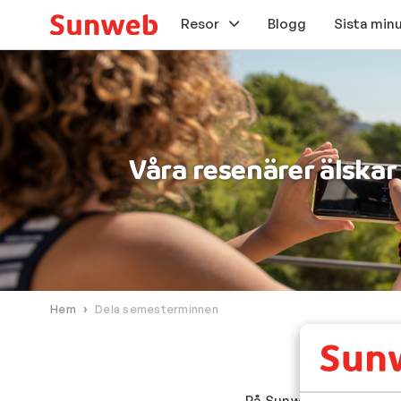
Resor
Blogg
Sista min
Solresor
Skidresor
Våra resenärer älsk
Flygresor
Erbjudanden
Researrangör
Tillval
Hem
Dela semesterminnen
På Sunweb lever vi för