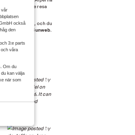
. För oss är varje resa
 vår
ed dig.
ebbplatsen
up GmbH också
yr med varandra, och du
ihåg den
a bilder med
#Sunweb
.
och 3:e parts
l och våra
s. Om du
 du kan välja
ycke när som