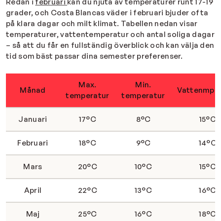
Redan i
februari
kan du njuta av temperaturer runt 17-19
grader, och Costa Blancas väder i februari bjuder ofta
på klara dagar och milt klimat. Tabellen nedan visar
temperaturer, vattentemperatur och antal soliga dagar
– så att du får en fullständig överblick och kan välja den
tid som bäst passar dina semester preferenser.
Max.
Min.
Månad
Vattenmper
temperatur
temperatur
Januari
17°C
8°C
15°C
Februari
18°C
9°C
14°C
Mars
20°C
10°C
15°C
April
22°C
13°C
16°C
Maj
25°C
16°C
18°C