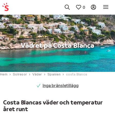
0
Vädret på Costa Blanca
Hem
Solresor
Väder
Spanien
costa Blanca
Inga bränsletillägg
Costa Blancas väder och temperatur
året runt