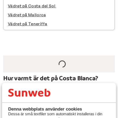
Vädret på Costa del Sol
Vädret på Mallorca
Vädret på Teneriffa
Hur varmt är det på Costa Blanca?
Vintern på Costa Blanca erbjuder runt 15-18 grader.
Costa Blanca är därför ett självklart resmål om du vill
ha en solig paus från den svenska vintern. Även under
vintermånaderna erbjuder vädret på Costa Blanca
Denna webbplats använder cookies
milda temperaturer och ett behagligt medelhavsklimat.
Dessa är små textfiler som automatiskt installeras i din