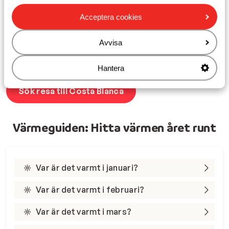
ofta mellan 20 och 25 grader med få regniga dagar och
mycket sol. I
december
ligger temperaturen runt 17–18
Acceptera cookies
grader, vilket är betydligt varmare än vinterkylan i
Sverige. Detta gör Costa Blanca till ett självklart val för
Avvisa
en solig höst- eller julsemester i lugna och trevliga
omgivningar.
Hantera
Sök resa till Costa Blanca
Värmeguiden: Hitta värmen året runt
Var är det varmt i januari?
Var är det varmt i februari?
Var är det varmt i mars?