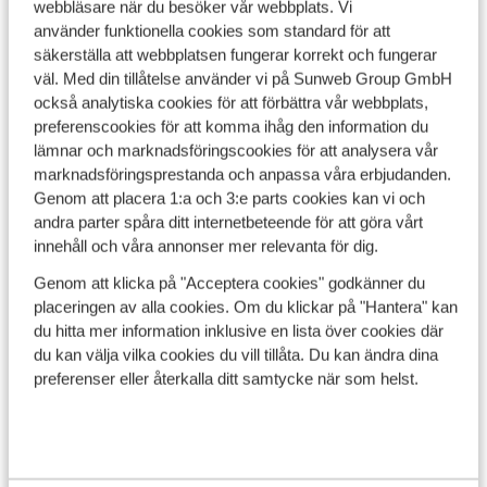
Perfekt för avkopplande dagar på stranden, trevliga
webbläsare när du besöker vår webbplats. Vi
promenader längs strandpromenaden och upplevelser i
använder funktionella cookies som standard för att
de charmiga kuststäderna.
säkerställa att webbplatsen fungerar korrekt och fungerar
väl. Med din tillåtelse använder vi på Sunweb Group GmbH
Vädret på Costa Blanca i februari och mars
också analytiska cookies för att förbättra vår webbplats,
preferenscookies för att komma ihåg den information du
Vill du få en tidig start på våren och de varmare
lämnar och marknadsföringscookies för att analysera vår
månaderna? Då är Costa Blanca ett utmärkt val. Vädret
marknadsföringsprestanda och anpassa våra erbjudanden.
på Costa Blanca i februari och
mars
erbjuder vanligtvis
Genom att placera 1:a och 3:e parts cookies kan vi och
temperaturer runt 16-20 grader och många soliga
andra parter spåra ditt internetbeteende för att göra vårt
dagar. Detta gör perioden idealisk om du vill byta regn
innehåll och våra annonser mer relevanta för dig.
och kyla mot sol och mild värme. Efter några timmars
flygresa kan du njuta av ett klimat som påminner mer
Genom att klicka på "Acceptera cookies" godkänner du
om vår än vinter – perfekt för en avkopplande semester
placeringen av alla cookies. Om du klickar på "Hantera" kan
med familjen eller med vänner.
du hitta mer information inklusive en lista över cookies där
du kan välja vilka cookies du vill tillåta. Du kan ändra dina
Vädret på Costa Blanca i oktober, november och
preferenser eller återkalla ditt samtycke när som helst.
december
Drömmer du om att förlänga sommaren eller njuta av
hösten i solen? Då har Costa Blanca mycket att erbjuda.
Vädret på Costa Blanca i oktober och november ligger