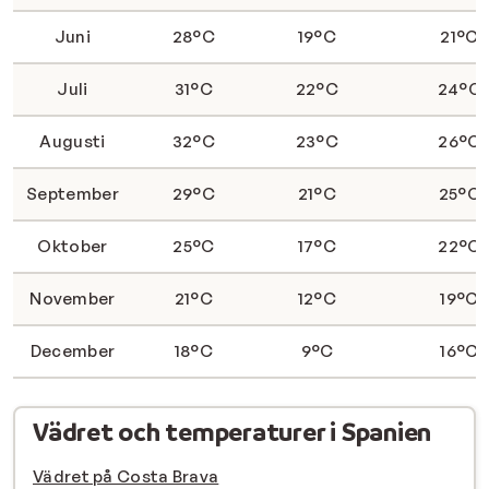
Juni
28°C
19°C
21°C
Juli
31°C
22°C
24°C
Augusti
32°C
23°C
26°C
September
29°C
21°C
25°C
Oktober
25°C
17°C
22°C
November
21°C
12°C
19°C
December
18°C
9°C
16°C
Vädret och temperaturer i Spanien
Vädret på Costa Brava