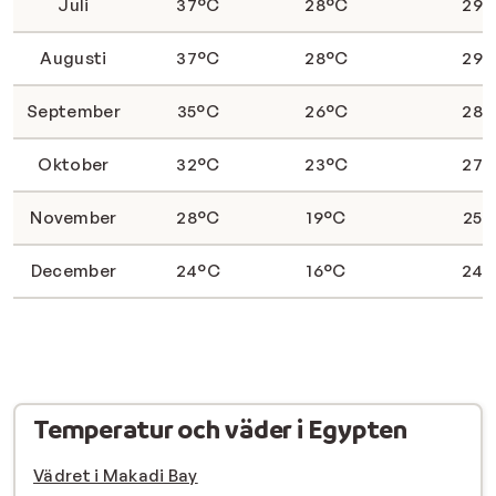
Juli
37°C
28°C
29°
Augusti
37°C
28°C
29°
September
35°C
26°C
28°
Oktober
32°C
23°C
27°
November
28°C
19°C
25°
December
24°C
16°C
24°
Temperatur och väder i Egypten
Vädret i Makadi Bay