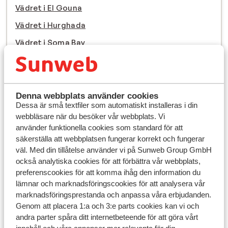
Vädret i El Gouna
Vädret i Hurghada
Vädret i Soma Bay
Vädret i Egypten
Denna webbplats använder cookies
Dessa är små textfiler som automatiskt installeras i din
webbläsare när du besöker vår webbplats. Vi
använder funktionella cookies som standard för att
säkerställa att webbplatsen fungerar korrekt och fungerar
väl. Med din tillåtelse använder vi på Sunweb Group GmbH
också analytiska cookies för att förbättra vår webbplats,
Hur varmt är det i Marsa Alam?
preferenscookies för att komma ihåg den information du
lämnar och marknadsföringscookies för att analysera vår
När det gäller soliga resor till Egypten är
Marsa
marknadsföringsprestanda och anpassa våra erbjudanden.
Alam
ett av de mest självklara valen. Den charmiga
Genom att placera 1:a och 3:e parts cookies kan vi och
semesterorten vid Röda havet lockar med varma
andra parter spåra ditt internetbeteende för att göra vårt
temperaturer året runt och ett klimat som nästan alltid