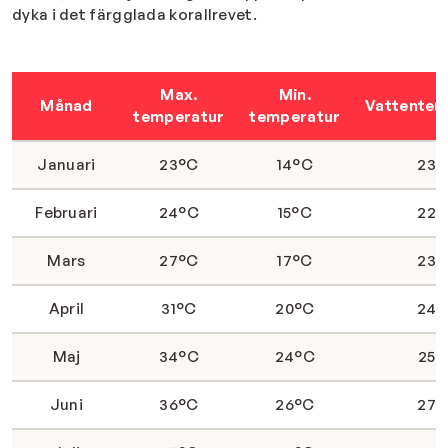
dyka i det färgglada korallrevet.
Max.
Min.
Månad
Vattentem
temperatur
temperatur
Januari
23°C
14°C
23°
Februari
24°C
15°C
22°
Mars
27°C
17°C
23°
April
31°C
20°C
24°
Maj
34°C
24°C
25°
Juni
36°C
26°C
27°