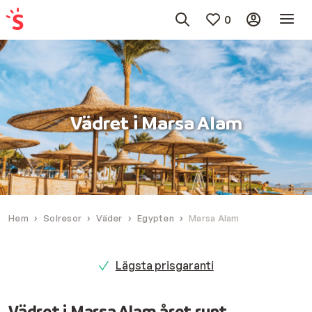
0
Vädret i Marsa Alam
Hem
Solresor
Väder
Egypten
Marsa Alam
Lägsta prisgaranti
Vädret i Marsa Alam året runt