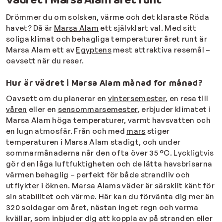
Drömmer du om solsken, värme och det klaraste Röda
havet? Då är
Marsa Alam
ett självklart val. Med sitt
soliga klimat och behagliga temperaturer året runt är
Marsa Alam ett av
Egyptens
mest attraktiva resemål –
oavsett när du reser.
Hur är vädret i Marsa Alam månad for månad?
Oavsett om du planerar en
vintersemester
, en resa till
våren
eller en
sensommarsemester
, erbjuder klimatet i
Marsa Alam höga temperaturer, varmt havsvatten och
en lugn atmosfär. Från och med
mars
stiger
temperaturen i Marsa Alam stadigt, och under
sommarmånaderna når den ofta över 35 °C. Lyckligtvis
gör den låga luftfuktigheten och de lätta havsbrisarna
värmen behaglig – perfekt för både strandliv och
utflykter i öknen. Marsa Alams väder är särskilt känt för
sin stabilitet och värme. Här kan du förvänta dig mer än
320 soldagar om året, nästan inget regn och varma
kvällar, som inbjuder dig att koppla av på stranden eller