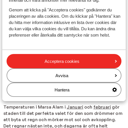
innehåll och våra annonser mer relevanta för dig.
erbjuder blå himmel och solsken. Klimatet i Marsa Alam
är torrt, stabilt och otroligt soligt. Detta gör
Genom att klicka på "Acceptera cookies" godkänner du
destinationen idealisk för både
vinter
- och
placeringen av alla cookies. Om du klickar på "Hantera" kan
sommarresor
, där du kan lata dig på stranden, snorkla
du hitta mer information inklusive en lista över cookies där
bland koraller och färgglada fiskar eller bara njuta av
du kan välja vilka cookies du vill tillåta. Du kan ändra dina
lugnet på en solstol med utsikt över det turkosblå
preferenser eller återkalla ditt samtycke när som helst.
havet. Marsa Alams väder är perfekt för både
avkoppling och äventyr.
Vädret i Marsa Alam i januari och februari –
din
Acceptera cookies
vinterflykt från det kalla och gråa vädret
Medan vinterkylan biter i Danmark kan du njuta av
Avvisa
dagstemperaturer på cirka 23–24 °C i Marsa Alam i
både
januari
och
februari
. Nätterna förblir milda och
Hantera
havstemperaturen ligger också runt 22–23 °C, så du
kan enkelt ta ett dopp – även mitt i vintern.
Temperaturen i Marsa Alam i
Januari
och
februari
gör
staden till det perfekta valet för den som drömmer om
att byta ut regn och mörker mot sol och avkoppling.
Det regnar nästan inte, och dagarna är ofta helt