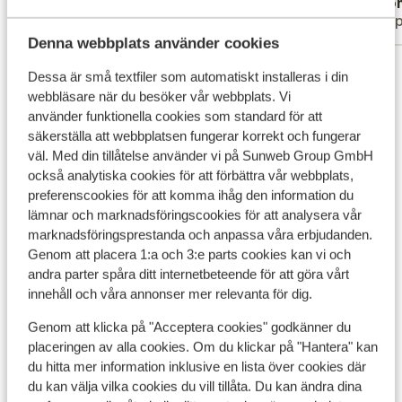
Anonym
Ano
Partner
Gru
Denna webbplats använder cookies
Visa alla 39 omdömen
Dessa är små textfiler som automatiskt installeras i din
webbläsare när du besöker vår webbplats. Vi
Andra boenden i Teneriffa
använder funktionella cookies som standard för att
säkerställa att webbplatsen fungerar korrekt och fungerar
väl. Med din tillåtelse använder vi på Sunweb Group GmbH
Iberostar Selection Sábila - endast vuxna
också analytiska cookies för att förbättra vår webbplats,
preferenscookies för att komma ihåg den information du
Iberostar Selection Anthelia
lämnar och marknadsföringscookies för att analysera vår
marknadsföringsprestanda och anpassa våra erbjudanden.
Genom att placera 1:a och 3:e parts cookies kan vi och
Barceló Santiago Hotel
andra parter spåra ditt internetbeteende för att göra vårt
innehåll och våra annonser mer relevanta för dig.
Bahia Principe Explore Fantasia
Genom att klicka på "Acceptera cookies" godkänner du
placeringen av alla cookies. Om du klickar på "Hantera" kan
Landmar Playa La Arena Oceanfront Hotel
du hitta mer information inklusive en lista över cookies där
du kan välja vilka cookies du vill tillåta. Du kan ändra dina