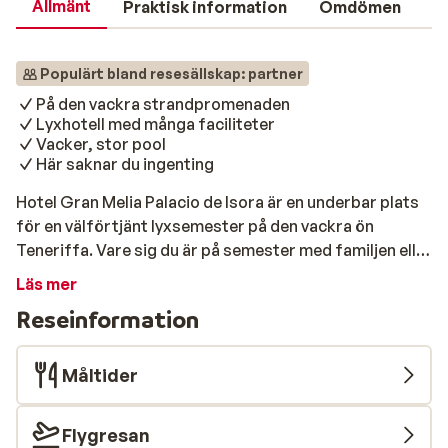
Allmänt
Praktisk information
Omdömen
Populärt bland resesällskap: partner
På den vackra strandpromenaden
Lyxhotell med många faciliteter
Vacker, stor pool
Här saknar du ingenting
Hotel Gran Melia Palacio de Isora är en underbar plats
för en välförtjänt lyxsemester på den vackra ön
Teneriffa. Vare sig du är på semester med familjen eller
bara två av er kommer du inte att sakna något här.
Läs mer
Hotellet ligger precis vid strandpromenaden i Playa San
Reseinformation
Juan och har en vacker, stor trädgård med flera pooler
omgivna av vajande palmer och platser där du kan sola
och njuta av svala drycker hela dagen. God mat är
Måltider
förstås också viktigt på semestern, och det är något
som verkligen finns här. Det finns flera restauranger
Flygresan
för att fresta smaklökarna, bland annat en