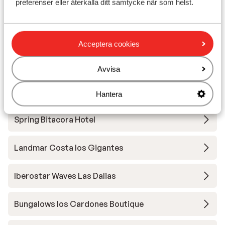
preferenser eller återkalla ditt samtycke när som helst.
Atlantic Mirage Suites & Spa
Iberostar Waves Bouganville Playa
Acceptera cookies
Hovima Cool Costa Adeje - endast vuxna
Avvisa
Hotel Barcelo Tenerife (fd. Sandos San Blas)
Hantera
Spring Bitacora Hotel
Landmar Costa los Gigantes
Iberostar Waves Las Dalias
Bungalows los Cardones Boutique