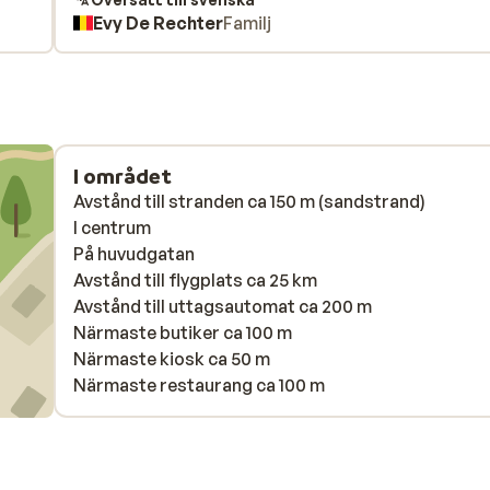
Evy De Rechter
Familj
hellingen,onvriendelijk personeel.vele mankement
slechtste vakantie ooit!
I området
Avstånd till stranden ca 150 m (sandstrand)
I centrum
På huvudgatan
Avstånd till flygplats ca 25 km
Avstånd till uttagsautomat ca 200 m
Närmaste butiker ca 100 m
Närmaste kiosk ca 50 m
Närmaste restaurang ca 100 m