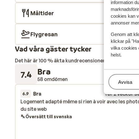
information d
marknadsförin
Måltider
cookies kan vi
annonser mer 
Flygresan
Genom att kli
klickar på "Ha
Vad våra gäster tycker
vilka cookies 
helst.
Det här är 100 % äkta kundrecensioner som verkligen 
Bra
7.4
58 omdömen
Hantera
Avvisa
Bra
för 2 veckor s
6.9
Logement adapté même si rien à voir avec les phot
Logement adapté même si rien à voir avec les phot
du site web
du site web
Översätt till svenska