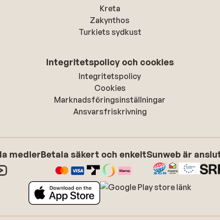
Kreta
Zakynthos
Turkiets sydkust
Integritetspolicy och cookies
Integritetspolicy
Cookies
Marknadsföringsinställningar
Ansvarsfriskrivning
ala medier
Betala säkert och enkelt
Sunweb är anslute