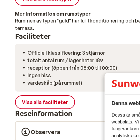
Mer information om rumstyper
Rummen av typen "guld" har luftkonditionering och ba
terrass.
Faciliteter
Officiell klassificering: 3 stjärnor
totalt antal rum / lägenheter 189
reception (öppen från 08:00 till 00:00)
ingen hiss
värdeskåp (på rummet)
Visa alla faciliteter
Denna webb
Reseinformation
Dessa är små 
webbplats. Vi
fungerar korr
Observera
analytiska coo