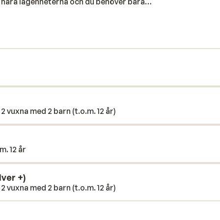
nära lägenheterna och du behöver bara
en. Den barnvänliga stranden, Playa Fañabé,
rna är fördelade i låga byggnader som
g vid poolen på en bekväm solstol medans
 också en poolbar som serverar lättare
Du kan välja att lägga till frukost eller
 2 vuxna med 2 barn (t.o.m. 12 år)
m. 12 år
ver +)
 2 vuxna med 2 barn (t.o.m. 12 år)