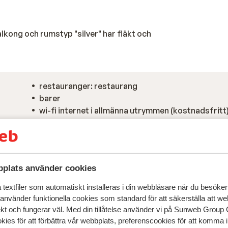
lkong och rumstyp "silver" har fläkt och
restauranger: restaurang
barer
wi-fi internet i allmänna utrymmen (kostnadsfritt)
rummet (kostnadsfritt), i receptionen (kostnadsf
plats använder cookies
textfiler som automatiskt installeras i din webbläsare när du besöker
 använder funktionella cookies som standard för att säkerställa att w
ekt och fungerar väl. Med din tillåtelse använder vi på Sunweb Gro
kies för att förbättra vår webbplats, preferenscookies för att komma 