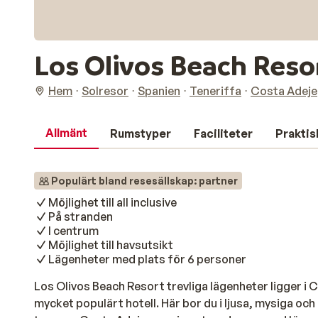
Los Olivos Beach Reso
Hem
Solresor
Spanien
Teneriffa
Costa Adeje
Allmänt
Rumstyper
Faciliteter
Praktis
Populärt bland resesällskap: partner
Möjlighet till all inclusive
På stranden
I centrum
Möjlighet till havsutsikt
Lägenheter med plats för 6 personer
Los Olivos Beach Resort trevliga lägenheter ligger i C
mycket populärt hotell. Här bor du i ljusa, mysiga o