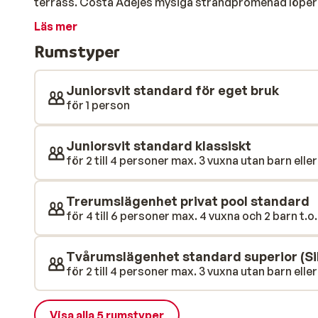
terrass. Costa Adejes mysiga strandpromenad löper 
att korsa en liten väg så står du med fötterna i sand
Läs mer
inbjuder till bad och lek vid vattenbrynet. Lägenhete
Rumstyper
omger det vackra poolområdet. Här väntar avkopplin
barnen kan leka och plaska vid barnpoolen. Här finns
måltider och kylda drycker som kan avnjutas i skuggan. 
Juniorsvit standard för eget bruk
halvpension i din vistelse.
för 1 person
Juniorsvit standard klassiskt
för 2 till 4 personer max. 3 vuxna utan barn eller
Trerumslägenhet privat pool standard
för 4 till 6 personer max. 4 vuxna och 2 barn t.o.
Tvårumslägenhet standard superior (Sil
för 2 till 4 personer max. 3 vuxna utan barn eller
Visa alla 5 rumstyper