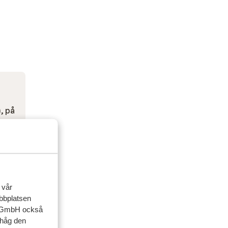
, på
ritt)
 vår
ebbplatsen
up GmbH också
ihåg den