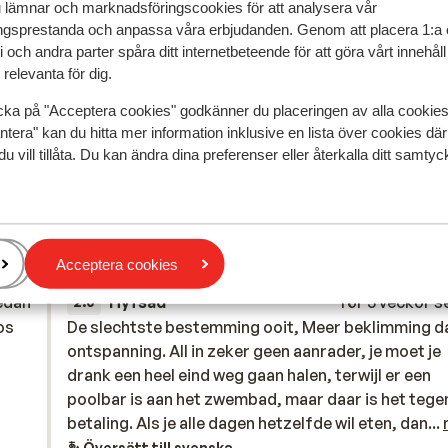
u lämnar och marknadsföringscookies för att analysera vår
gsprestanda och anpassa våra erbjudanden. Genom att placera 1:a 
 och andra parter spåra ditt internetbeteende för att göra vårt innehål
relevanta för dig.
cka på "Acceptera cookies" godkänner du placeringen av alla cookie
ntera" kan du hitta mer information inklusive en lista över cookies där
du vill tillåta. Du kan ändra dina preferenser eller återkalla ditt samt
speglar deras upplevelser av vår produkt.
Mer om recensio
Mest bokad av p
Acceptera cookies
edan
Hyfsad
för 3 veckor 
2.0
os
os
De slechtste bestemming ooit, Meer beklimming d
De slechtste bestemming ooit, Meer beklimming d
ontspanning. All in zeker geen aanrader, je moet je
ontspanning. All in zeker geen aanrader, je moet je
drank een heel eind weg gaan halen, terwijl er een
drank een heel eind weg gaan halen, terwijl er een
poolbar is aan het zwembad, maar daar is het tege
poolbar is aan het zwembad, maar daar is het tege
betaling. Als je alle dagen hetzelfde wil eten, dan 
betaling. Als je alle dagen hetzelfde wil eten, dan...
je daar zijn. Onhygiënisch, overal trappen en
Översätt till svenska