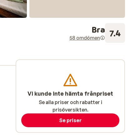
Bra
7.4
58 omdömen
Vi kunde inte hämta frånpriset
Se alla priser och rabatter i
prisöversikten.
Se priser