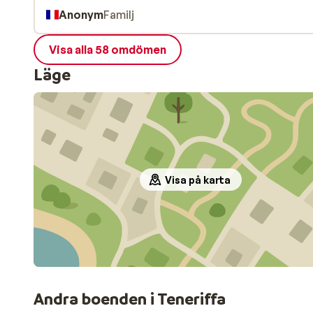
Anonym
Familj
Visa alla 58 omdömen
Läge
Visa på karta
Andra boenden i Teneriffa