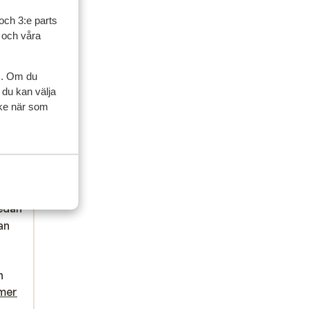
och 3:e parts
l och våra
s. Om du
 du kan välja
ycke när som
ner
artner
sedan
an
an
n
n
moet
mer