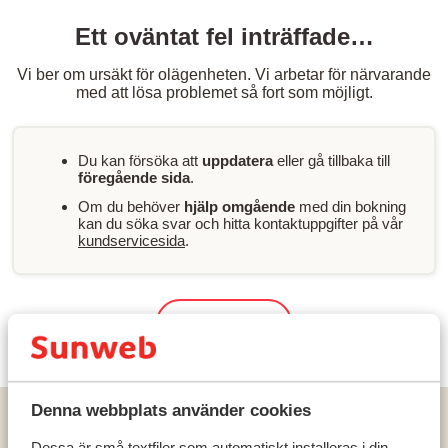
Ett oväntat fel inträffade…
Vi ber om ursäkt för olägenheten. Vi arbetar för närvarande
med att lösa problemet så fort som möjligt.
Du kan försöka att
uppdatera
eller gå tillbaka till
föregående sida
.
Om du behöver
hjälp omgående
med din bokning
kan du söka svar och hitta kontaktuppgifter på vår
kundservicesida
.
Sök & boka
Denna webbplats använder cookies
Hem
Solresor
Spanien
Teneriffa
Golf del Sur
Hotel Barcelo Tenerife (fd. Sandos San Blas)
Dessa är små textfiler som automatiskt installeras i din