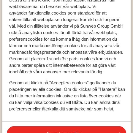
webbläsare när du besöker vår webbplats. Vi
använder funktionella cookies som standard för att
säkerställa att webbplatsen fungerar korrekt och fungerar
väl. Med din tillåtelse använder vi på Sunweb Group GmbH
Populära länder
också analytiska cookies för att förbättra vår webbplats,
preferenscookies för att komma ihåg den information du
Grekland
lämnar och marknadsföringscookies för att analysera vår
Turkiet
marknadsföringsprestanda och anpassa våra erbjudanden.
Spanien
Genom att placera 1:a och 3:e parts cookies kan vi och
andra parter spåra ditt internetbeteende för att göra vårt
innehåll och våra annonser mer relevanta för dig.
Populära regioner
Genom att klicka på "Acceptera cookies" godkänner du
Kreta
placeringen av alla cookies. Om du klickar på "Hantera" kan
Zakynthos
du hitta mer information inklusive en lista över cookies där
Turkiets sydkust
du kan välja vilka cookies du vill tillåta. Du kan ändra dina
preferenser eller återkalla ditt samtycke när som helst.
Populära städer
Chania