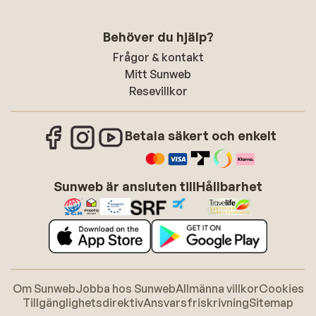
Behöver du hjälp?
Frågor & kontakt
Mitt Sunweb
Resevillkor
Betala säkert och enkelt
Sunweb är ansluten till
Hållbarhet
Om Sunweb
Jobba hos Sunweb
Allmänna villkor
Cookies
Tillgänglighetsdirektiv
Ansvarsfriskrivning
Sitemap