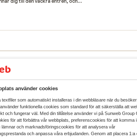
nar dig till den vackra entrén, och
 vid poolen, som också har en stor poolbar,
stranden för ett dopp i havet. Men är det
llet finns en sektion där du kan sola på
i centrum av Playa de las Américas, vilket
restauranger. Tigotan är ett hotell endast
uppskattar dess bekvämligheter och
plats använder cookies
textfiler som automatiskt installeras i din webbläsare när du besöker
 använder funktionella cookies som standard för att säkerställa att w
ekt och fungerar väl. Med din tillåtelse använder vi på Sunweb Gro
kies för att förbättra vår webbplats, preferenscookies för att komma 
u lämnar och marknadsföringscookies för att analysera vår
speglar deras upplevelser av vår produkt.
Mer om recensio
gsprestanda och anpassa våra erbjudanden. Genom att placera 1:a 