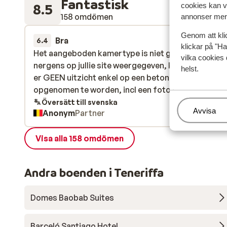
Fantastisk
8.5
cookies kan vi
158 omdömen
annonser mer 
Genom att kli
Bra
för 2 veckor s
6.4
klickar på "Ha
Het aangeboden kamertype is niet goed en is zo o
Het aangeboden kamertype is niet goed en is zo o
vilka cookies 
nergens op jullie site weergegeven, kamer is oké m
nergens op jullie site weergegeven, kamer is oké m
helst.
er GEEN uitzicht enkel op een betonnen muur dit di
er GEEN uitzicht enkel op een betonnen muur dit di
opgenomen te worden, incl een foto !
opgenomen te worden, incl een foto !
Översätt till svenska
Hantera
Avvisa
Anonym
Partner
Visa alla 158 omdömen
Andra boenden i Teneriffa
Domes Baobab Suites
Barceló Santiago Hotel