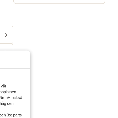
 vår
ebbplatsen
up GmbH också
ihåg den
ner
och 3:e parts