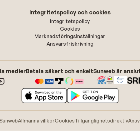
Integritetspolicy och cookies
Integritetspolicy
Cookies
Marknadsföringsinställningar
Ansvarsfriskrivning
ala medier
Betala säkert och enkelt
Sunweb är anslute
 Sunweb
Allmänna villkor
Cookies
Tillgänglighetsdirektiv
Ansv