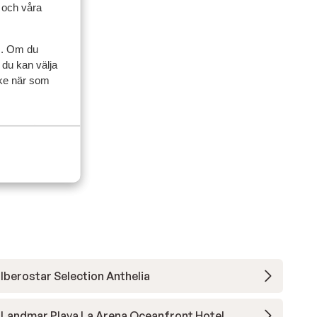
l och våra
artner
s. Om du
 2026
 du kan välja
ycke när som
Iberostar Selection Anthelia
Landmar Playa La Arena Oceanfront Hotel