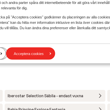
 och andra parter spåra ditt internetbeteende för att göra vårt innehål
relevanta för dig.
Mest bokad av p
cka på "Acceptera cookies" godkänner du placeringen av alla cookie
edan
Fantastisk
2 juli
8.0
ntera" kan du hitta mer information inklusive en lista över cookies där
ok
ok
Un peu bruyant mais emplacement nickel
Un peu bruyant mais emplacement nickel
du vill tillåta. Du kan ändra dina preferenser eller återkalla ditt samt
aar
aar
Översätt till svenska
ent
ent
Acceptera cookies
Anonym
Ensam förälder
Iberostar Selection Sábila - endast vuxna
Bahia Principe Explore Fantasia