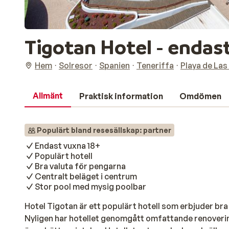
Tigotan Hotel - endas
Hem
Solresor
Spanien
Teneriffa
Playa de La
Allmänt
Praktisk information
Omdömen
Populärt bland resesällskap: partner
Endast vuxna 18+
Populärt hotell
Bra valuta för pengarna
Centralt beläget i centrum
Stor pool med mysig poolbar
Hotel Tigotan är ett populärt hotell som erbjuder bra 
Nyligen har hotellet genomgått omfattande renovering