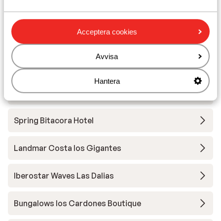
Atlantic Mirage Suites & Spa
Acceptera cookies
Iberostar Waves Bouganville Playa
Avvisa
Hovima Cool Costa Adeje - endast vuxna
Hantera
Hotel Barcelo Tenerife (fd. Sandos San Blas)
Spring Bitacora Hotel
Landmar Costa los Gigantes
Iberostar Waves Las Dalias
Bungalows los Cardones Boutique