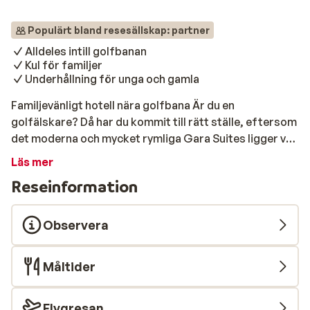
Populärt bland resesällskap: partner
Alldeles intill golfbanan
Kul för familjer
Underhållning för unga och gamla
Familjevänligt hotell nära golfbana Är du en
golfälskare? Då har du kommit till rätt ställe, eftersom
det moderna och mycket rymliga Gara Suites ligger vid
en stor golfbana. Golfbanan ligger därför praktiskt
Läs mer
taget bredvid hotellet, men även om du inte gillar golf
Reseinformation
är det här ett mycket trevligt hotell för hela familjen.
Rummen är moderna och rymliga och du kommer att få
en god vila här. Strand & pool För avkoppling och svalka
Observera
finns en rymlig pool där du kan koppla av efter en dag
på golfbanan eller bara njuta av solen. Här står
Måltider
solstolarna uppradade runt poolen, slå dig ner med en
god bok eller din favorit pod och känn hur semestern
sakta börjar att innfinna sig. Den populära stranden,
Flygresan