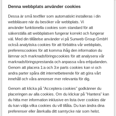
Visa alla 24 omdömen
Denna webbplats använder cookies
Dessa är små textfiler som automatiskt installeras i din
Andra boenden i Teneriffa
webbläsare när du besöker vår webbplats. Vi
använder funktionella cookies som standard för att
säkerställa att webbplatsen fungerar korrekt och fungerar
Domes Baobab Suites
väl. Med din tillåtelse använder vi på Sunweb Group GmbH
också analytiska cookies för att förbättra vår webbplats,
Iberostar Selection Sábila - endast vuxna
preferenscookies för att komma ihåg den information du
lämnar och marknadsföringscookies för att analysera vår
marknadsföringsprestanda och anpassa våra erbjudanden.
Iberostar Selection Anthelia
Genom att placera 1:a och 3:e parts cookies kan vi och
andra parter spåra ditt internetbeteende för att göra vårt
Barceló Santiago Hotel
innehåll och våra annonser mer relevanta för dig.
Genom att klicka på "Acceptera cookies" godkänner du
Bahia Principe Explore Fantasia
placeringen av alla cookies. Om du klickar på "Hantera" kan
du hitta mer information inklusive en lista över cookies där
du kan välja vilka cookies du vill tillåta. Du kan ändra dina
Landmar Playa La Arena Oceanfront Hotel
preferenser eller återkalla ditt samtycke när som helst.