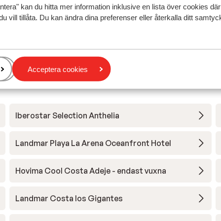
ntera" kan du hitta mer information inklusive en lista över cookies där
alleen in als je er om vraagt.
alleen in als je er om vraagt.
du vill tillåta. Du kan ändra dina preferenser eller återkalla ditt samt
Översätt till svenska
Lies
Vänner
Acceptera cookies
Iberostar Selection Anthelia
Landmar Playa La Arena Oceanfront Hotel
Hovima Cool Costa Adeje - endast vuxna
Landmar Costa los Gigantes