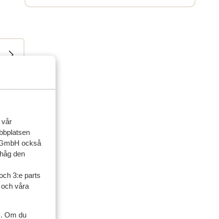
 vår
ner
ebbplatsen
up GmbH också
ihåg den
artner
och 3:e parts
 2026
l och våra
us
us
s. Om du