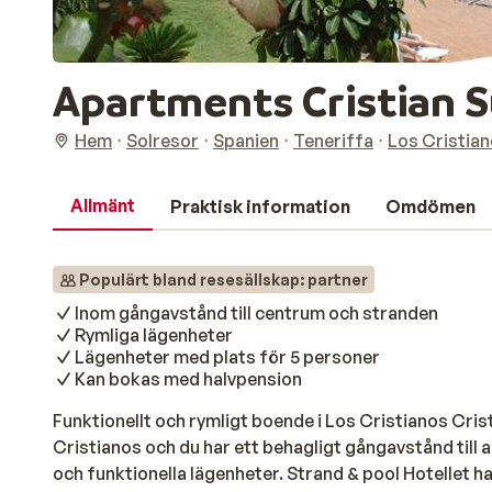
Apartments Cristian S
Hem
Solresor
Spanien
Teneriffa
Los Cristia
Allmänt
Praktisk information
Omdömen
Populärt bland resesällskap: partner
Inom gångavstånd till centrum och stranden
Rymliga lägenheter
Lägenheter med plats för 5 personer
Kan bokas med halvpension
Funktionellt och rymligt boende i Los Cristianos Crist
Cristianos och du har ett behagligt gångavstånd till all
och funktionella lägenheter. Strand & pool Hotellet 