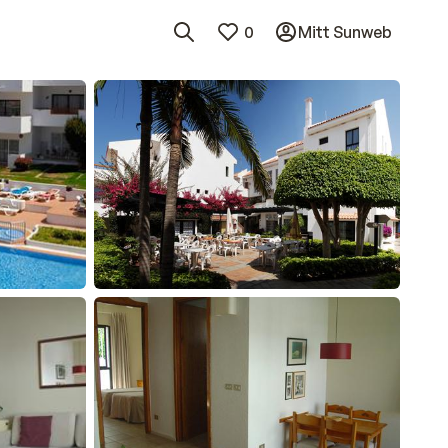
0
Mitt Sunweb