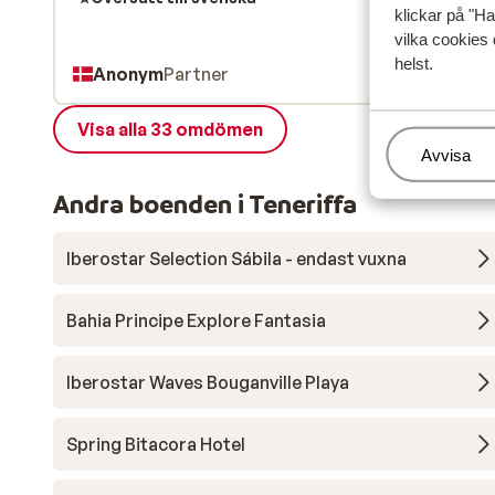
klickar på "Ha
vilka cookies 
helst.
Anonym
Partner
Visa alla 33 omdömen
Hantera
Avvisa
Andra boenden i Teneriffa
Iberostar Selection Sábila - endast vuxna
Bahia Principe Explore Fantasia
Iberostar Waves Bouganville Playa
Spring Bitacora Hotel