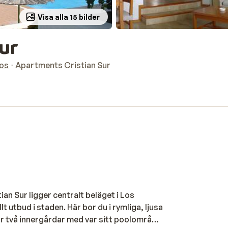
Visa alla 15 bilder
ur
nos
Apartments Cristian Sur
ian Sur ligger centralt beläget i Los
t utbud i staden. Här bor du i rymliga, ljusa
har två innergårdar med var sitt poolområde