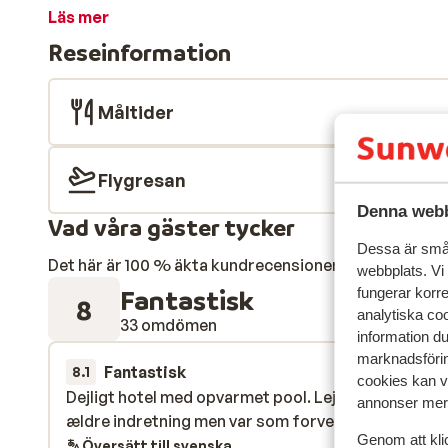
som omgärdas av palmer och grönskande växtlighet. Här
Läs mer
solstolar och parasoller. Till stranden i Los Cristinao
Reseinformation
de faciliteter som krävs för en lyckad dag på strand
sträcka kommer du fram till den fina stranden i Playa 
snackbar som serverar dryck och lättare rätter. Omgi
Måltider
strandpromenaden som börjar i hamnen och leder geno
Americas och Fanabe finns många restauranger, barer 
Flygresan
Denna webb
Vad våra gäster tycker
Dessa är små 
Det här är 100 % äkta kundrecensioner som verkligen 
webbplats. Vi
Fantastisk
fungerar korr
8
analytiska coo
33 omdömen
information d
marknadsförin
Fantastisk
14 mars 
8.1
cookies kan vi
Dejligt hotel med opvarmet pool. Lejlighed med lidt
Dejligt hotel med opvarmet pool. Lejlighed med lidt
annonser mer 
ældre indretning men var som forventet.
ældre indretning men var som forventet.
Genom att kli
Översätt till svenska