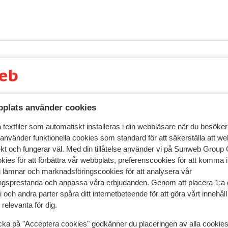
 har du naturligtvis tillgång till
s är det ca 700 meter och här finner du alla
en. Vill du promenera ytterligare samma
de las Vistas. Mat & dryck Hotellet har en
vningarna Både i Los Cristianos och längs
m badorten upp till Playa de las
och kaféer att njuta av.
plats använder cookies
textfiler som automatiskt installeras i din webbläsare när du besöker
speglar deras upplevelser av vår produkt.
Mer om recensio
 använder funktionella cookies som standard för att säkerställa att w
ekt och fungerar väl. Med din tillåtelse använder vi på Sunweb Gro
kies för att förbättra vår webbplats, preferenscookies för att komma 
Mest bokad av p
u lämnar och marknadsföringscookies för att analysera vår
gsprestanda och anpassa våra erbjudanden. Genom att placera 1:a 
2026
Fantastisk
10 feb.
8.0
 och andra parter spåra ditt internetbeteende för att göra vårt innehål
Ruim appartement. Beetje gehorig. Wel een nadeel 
Ruim appartement. Beetje gehorig. Wel een nadeel 
relevanta för dig.
dat 'vaste' gasten de ligbedden bij het zwembad
dat 'vaste' gasten de ligbedden bij het zwembad
cka på "Acceptera cookies" godkänner du placeringen av alla cookie
claimen wat niet toegestaan is. Badmeester grijpt
claimen wat niet toegestaan is. Badmeester grijpt