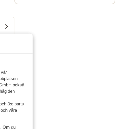
 vår
ebbplatsen
up GmbH också
ihåg den
och 3:e parts
ner
l och våra
s. Om du