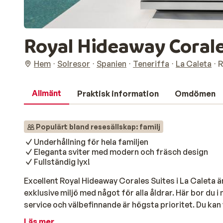
Royal Hideaway Corale
Hem
Solresor
Spanien
Teneriffa
La Caleta
R
Allmänt
Praktisk information
Omdömen
Populärt bland resesällskap: familj
Underhållning för hela familjen
Eleganta sviter med modern och fräsch design
Fullständig lyx!
Excellent Royal Hideaway Corales Suites i La Caleta är
exklusive miljö med något för alla åldrar. Här bor du
service och välbefinnande är högsta prioritet. Du kan 
av hotellets ljusa och fina sviter eller i en av villorna.
Läs mer