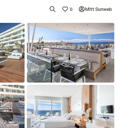
0
Mitt Sunweb