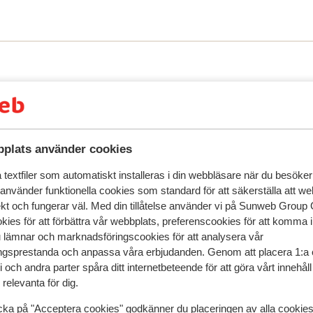
deaway Corales Suites särskilt för
. Koppla av vid hotellets fina poolområde,
även underhållning för både barn och vuxna.
vdelning. Här erbjuds både spa-
. För de yngre finns en barnklubb (här
salta havsbad kan man lätt ta en kort
 flertalet restauranger, pool/snackbar
ns att tillgå under din vistelse. Hotellet
den gamla stadskärnan. Vill man utforska
plats använder cookies
 meter ifrån ditt boende.
textfiler som automatiskt installeras i din webbläsare när du besöker
 använder funktionella cookies som standard för att säkerställa att w
ekt och fungerar väl. Med din tillåtelse använder vi på Sunweb Gro
kies för att förbättra vår webbplats, preferenscookies för att komma 
u lämnar och marknadsföringscookies för att analysera vår
gsprestanda och anpassa våra erbjudanden. Genom att placera 1:a 
speglar deras upplevelser av vår produkt.
Mer om recensio
 och andra parter spåra ditt internetbeteende för att göra vårt innehål
relevanta för dig.
cka på "Acceptera cookies" godkänner du placeringen av alla cookie