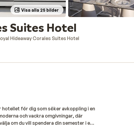
Visa alla 25 bilder
s Suites Hotel
oyal Hideaway Corales Suites Hotel
 hotellet för dig som söker avkoppling i en
 i moderna och vackra omgivningar, där
välja om du vill spendera din semester i ett
 Oavsett vad du väljer kan du bo upp till fem