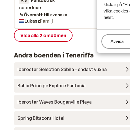
Fantastisk
27 sep. 
9.3
klickar på "Ha
superluxe
superluxe
vilka cookies 
Översätt till svenska
helst.
Lukasz
Familj
Visa alla 2 omdömen
Hantera
Avvisa
Andra boenden i Teneriffa
Iberostar Selection Sábila - endast vuxna
Bahia Principe Explore Fantasia
Iberostar Waves Bouganville Playa
Spring Bitacora Hotel