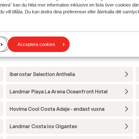
2025
Fantastisk
16 mars 
8.8
ntera" kan du hitta mer information inklusive en lista över cookies där
Goed
Goed
du vill tillåta. Du kan ändra dina preferenser eller återkalla ditt samt
Översätt till svenska
Anonym
Familj
Acceptera cookies
Iberostar Selection Anthelia
Landmar Playa La Arena Oceanfront Hotel
Hovima Cool Costa Adeje - endast vuxna
Landmar Costa los Gigantes