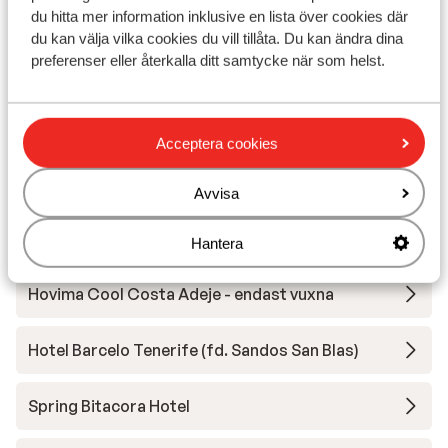
Barceló Santiago Hotel
du hitta mer information inklusive en lista över cookies där
du kan välja vilka cookies du vill tillåta. Du kan ändra dina
preferenser eller återkalla ditt samtycke när som helst.
Bahia Principe Explore Fantasia
Landmar Playa La Arena Oceanfront Hotel
Acceptera cookies
Atlantic Mirage Suites & Spa
Avvisa
Iberostar Waves Bouganville Playa
Hantera
Hovima Cool Costa Adeje - endast vuxna
Hotel Barcelo Tenerife (fd. Sandos San Blas)
Spring Bitacora Hotel