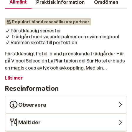
Allmänt
Praktisk information
Omdömen
Populärt bland resesällskap: partner
Förstklassig semester
Trädgård med vajande palmer och swimmingpool
Rummen skötta till perfektion
Förstklassigt hotell bland grönskande trädgårdar Här
på Vincci Selección La Plantacion del Sur Hotel erbjuds
en magisk oas av lyx och avkoppling. Med sin
fantastiska utsikt över Atlanden och grönskande
Läs mer
trädgårdar är detta hotell en idealisk destination för
Reseinformation
dig som söker det allra bästa. Här bor du i rymliga rum
och sviter med modern inredning och en mycket god
komfort. Strand & pool Poolområdet är ett
Observera
poolparadis i sig. Här omges du av frodig grönska och
vacker utsikt över det glittrande Atlanten. Slå dig ner
Måltider
på en solstol eller en cabanas och koppla av och kanske
beställer du något gott att dricka för att sedan ta ett