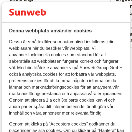
altijd 
altijd 
Översätt till svenska
profess
profess
comfor
comfor
de alge
Övers
Denna webbplats använder cookies
Anonym
Slim
en aang
Partner
Part
meteen
Dessa är små textfiler som automatiskt installeras i din
webbläsare när du besöker vår webbplats. Vi
geniete
Visa alla 11 omdömen
använder funktionella cookies som standard för att
hotel d
säkerställa att webbplatsen fungerar korrekt och fungerar
andere 
väl. Med din tillåtelse använder vi på Sunweb Group GmbH
Andra boenden i Teneriffa
också analytiska cookies för att förbättra vår webbplats,
preferenscookies för att komma ihåg den information du
Domes Baobab Suites
lämnar och marknadsföringscookies för att analysera vår
marknadsföringsprestanda och anpassa våra erbjudanden.
Genom att placera 1:a och 3:e parts cookies kan vi och
Iberostar Selection Sábila - endast vuxna
andra parter spåra ditt internetbeteende för att göra vårt
innehåll och våra annonser mer relevanta för dig.
Iberostar Selection Anthelia
Genom att klicka på "Acceptera cookies" godkänner du
placeringen av alla cookies. Om du klickar på "Hantera" kan