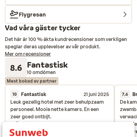
bekvämlighet, inklusive mat och dryckesalternativ. Du
kan njuta dina favoritdrycker och ta del av den
Flygresan
fantastiska maten från buffétrestaurangen.
Vad våra gäster tycker
Omgivingarna INNER Hotel Rupit är perfekt beläget i
Cala d'Or, nära stranden och en mängd lokala
Det här är 100 % äkta kundrecensioner som verkligen
faciliteter. Allt du behöver finns inom bekvämt avstånd.
speglar deras upplevelser av vår produkt.
Mer om recensioner
Fantastisk
8.6
10 omdömen
Mest bokad av partner
Fantastisk
21 juni 2025
B
10
7.6
Leuk gezellig hotel met zeer behulpzaam
Leuk gezellig hotel met zeer behulpzaam
De kame
De kame
personeel. Mooie nette kamers. En een
personeel. Mooie nette kamers. En een
zwembad
zwembad
zeer goed ontbijt.
zeer goed ontbijt.
verwach
verwach
vriende
vriende
Översätt till svenska
Övers