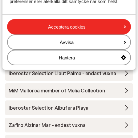
preferenser eller återkalla ditt samtycke när som helst.
Iberostar Selection Playa de Muro Village
Melia Cala d'Or Boutique Hotel
Acceptera cookies
Iberostar Selection Albufera Park
Avvisa
Iberostar Waves Bahia de Palma
Hantera
Iberostar Selection Llaut Palma - endast vuxna
MiM Mallorca member of Melia Collection
Iberostar Selection Albufera Playa
Zafiro Alzinar Mar - endast vuxna