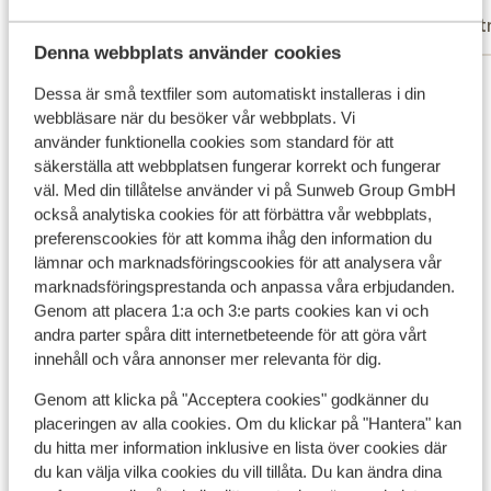
Madeleine
Ad
Vänner
Part
Denna webbplats använder cookies
Visa alla 10 omdömen
Dessa är små textfiler som automatiskt installeras i din
webbläsare när du besöker vår webbplats. Vi
Andra boenden i Mallorca
använder funktionella cookies som standard för att
säkerställa att webbplatsen fungerar korrekt och fungerar
väl. Med din tillåtelse använder vi på Sunweb Group GmbH
Ikos Porto Petro
också analytiska cookies för att förbättra vår webbplats,
preferenscookies för att komma ihåg den information du
Eques Petit Resort Hotel
lämnar och marknadsföringscookies för att analysera vår
marknadsföringsprestanda och anpassa våra erbjudanden.
Genom att placera 1:a och 3:e parts cookies kan vi och
Zafiro Palace Andratx & SPA Hotel
andra parter spåra ditt internetbeteende för att göra vårt
innehåll och våra annonser mer relevanta för dig.
Iberostar Waves Alcudia Park
Genom att klicka på "Acceptera cookies" godkänner du
placeringen av alla cookies. Om du klickar på "Hantera" kan
Bordoy Alcudia Port Suites - endast vuxna
du hitta mer information inklusive en lista över cookies där
du kan välja vilka cookies du vill tillåta. Du kan ändra dina