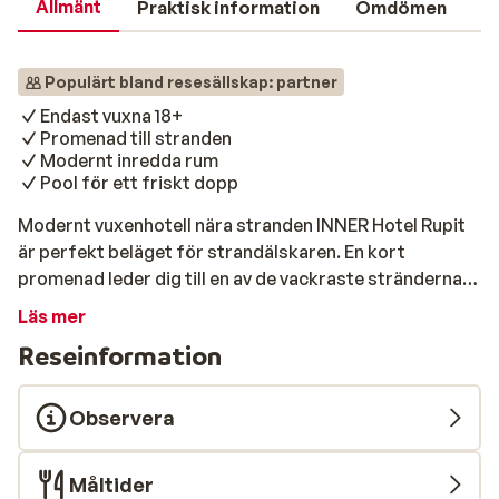
Allmänt
Praktisk information
Omdömen
Populärt bland resesällskap: partner
Endast vuxna 18+
Promenad till stranden
Modernt inredda rum
Pool för ett friskt dopp
Modernt vuxenhotell nära stranden INNER Hotel Rupit
är perfekt beläget för strandälskaren. En kort
promenad leder dig till en av de vackraste stränderna.
Rummen är modernt inredda, och hotellet erbjuder en
Läs mer
pool och en avslappnande solterrass för ditt
Reseinformation
välbefinnande. Strand & pool Här kan du rulla ut
handduken och njuta av en underbar dag vid havet efter
bara en kort promenad från hotellet. Återvänd och
Observera
svalka dig i hotellets pool eller koppla av på
solterrassen med din favoritbok eller dryck. Mat &
Måltider
dryck Hotellet erbjuder en mängd faciliteter för din