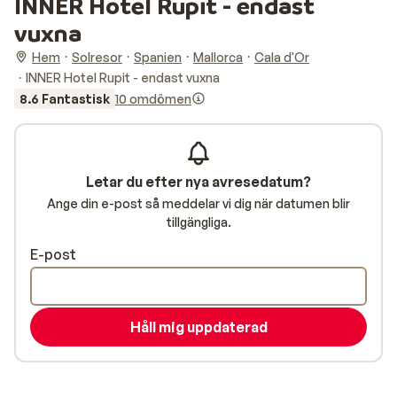
INNER Hotel Rupit - endast
vuxna
Hem
Solresor
Spanien
Mallorca
Cala d'Or
INNER Hotel Rupit - endast vuxna
8.6 Fantastisk
10 omdömen
Letar du efter nya avresedatum?
Ange din e-post så meddelar vi dig när datumen blir
tillgängliga.
E-post
Håll mig uppdaterad