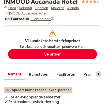
INMOOD Aucanada Hotel
Hem
Solresor
Spanien
Mallorca
Alcudia
INMOOD Aucanada Hotel
8.2 Fantastisk
10 omdömen
Vi kunde inte hämta frånpriset
Se alla priser och rabatter i prisöversikten.
Se priser
Allmänt
Rumstyper
Faciliteter
Praktisk in
Populärt bland resesällskap: partner
För en avkopplande semester
Professionell cykeluthyrning