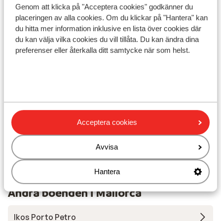
Genom att klicka på "Acceptera cookies" godkänner du
placeringen av alla cookies. Om du klickar på "Hantera" kan
I området
du hitta mer information inklusive en lista över cookies där
du kan välja vilka cookies du vill tillåta. Du kan ändra dina
Avstånd till stranden ca 50 m (sandstrand, via en
preferenser eller återkalla ditt samtycke när som helst.
lätt sluttande väg)
Avstånd till centrum: ca 2500 m
Avstånd till gamla stadskärnan ca 3500 m
Avstånd till flygplats ca 65 km
Avstånd till hamnen ca 2 km
Avstånd till busshållplats ca 50 m
Acceptera cookies
Närmaste butiker ca 250 m
Närmaste kiosk ca 250 m
Närmaste restaurang ca 250 m
Avvisa
Lugnt läge
Hantera
Andra boenden i Mallorca
Ikos Porto Petro