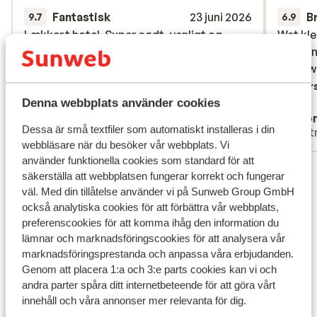
Fantastisk
23 juni 2026
B
9.7
6.9
Lækkert hotel. Super sødt, venligt og
Lækkert hotel. Super sødt, venligt og
Wat kle
Wat kle
hjælpsomt personale over hele linjen.
hjælpsomt personale over hele linjen.
alle ge
alle ge
Lækkert mad og drikkelse i løbet af hele
Lækkert mad og drikkelse i løbet af hele
nooit w
nooit w
dagen. Rent og pænt.
dagen. Rent og pænt.
Övers
Denna webbplats använder cookies
Översätt till svenska
Anonym
Ano
Dessa är små textfiler som automatiskt installeras i din
Ensam
Part
webbläsare när du besöker vår webbplats. Vi
använder funktionella cookies som standard för att
Visa alla 10 omdömen
säkerställa att webbplatsen fungerar korrekt och fungerar
Läge
väl. Med din tillåtelse använder vi på Sunweb Group GmbH
också analytiska cookies för att förbättra vår webbplats,
preferenscookies för att komma ihåg den information du
lämnar och marknadsföringscookies för att analysera vår
marknadsföringsprestanda och anpassa våra erbjudanden.
Genom att placera 1:a och 3:e parts cookies kan vi och
Visa på karta
andra parter spåra ditt internetbeteende för att göra vårt
innehåll och våra annonser mer relevanta för dig.