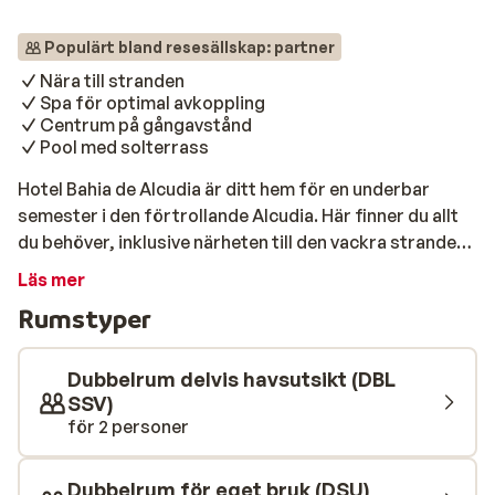
Populärt bland resesällskap: partner
Nära till stranden
Spa för optimal avkoppling
Centrum på gångavstånd
Pool med solterrass
Hotel Bahia de Alcudia är ditt hem för en underbar
semester i den förtrollande Alcudia. Här finner du allt
du behöver, inklusive närheten till den vackra stranden.
Slappna av på en solstol vid poolen och upplev sann ro.
Läs mer
Unna dig själv en stunds avkoppling på hotellets spa
Rumstyper
och njut av förstklassig mat i den moderna
restaurangen. I baren kan du höja glaset med din
favoritdrink. Glöm inte att ge dig ut och utforska den
Dubbelrum delvis havsutsikt (DBL
bedårande ön ibland! Stranden är lättåtkomlig, bara en
SSV)
för 2 personer
promenad på 250 meter bort och perfekt för de som
älskar havet. Hotellets pool är en fristad för
avkoppling och har solstolar som väntar på dig. Njut av
Dubbelrum för eget bruk (DSU)