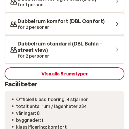
avkopplande stunder i solen eller skuggan vid poolen.
för 1 person
Hotel Bahia de Alcudia bjuder på kulinariska upplevelser
med sin moderna restaurang och välutrustade bar. Här
Dubbelrum komfort (DBL Confort)
kan du smaka på läckra rätter och njuta av dina
för 2 personer
favoritdrinkar i en avslappnad atmosfär.
Dubbelrum standard (DBL Bahia -
street view)
för 2 personer
Visa alla 8 rumstyper
Faciliteter
Officiell klassificering: 4 stjärnor
totalt antal rum / lägenheter 234
våningar: 8
byggnader: 1
klassificering: komfort