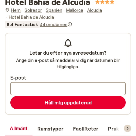
Hotel Bahia de Alcudia
Hem
Solresor
Spanien
Mallorca
Alcudia
Hotel Bahia de Alcudia
8.4 Fantastisk
44 omdömen
Letar du efter nya avresedatum?
Ange din e-post så meddelar vi dig när datumen blir
tillgängliga.
E-post
Håll mig uppdaterad
Allmänt
Rumstyper
Faciliteter
Praktisk in