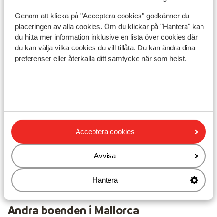
Genom att klicka på "Acceptera cookies" godkänner du
placeringen av alla cookies. Om du klickar på "Hantera" kan
I området
du hitta mer information inklusive en lista över cookies där
du kan välja vilka cookies du vill tillåta. Du kan ändra dina
Avstånd till stranden ca 250 m (sandstrand,
preferenser eller återkalla ditt samtycke när som helst.
solstolar, parasoll)
Avstånd till centrum: ca 500 m
Avstånd till gamla stadskärnan ca 2000 m
Avstånd till The Strip ca 150 m
Avstånd till flygplats ca 60 km
Avstånd till hamnen ca 400 m
Avstånd till busshållplats ca 500 m
Acceptera cookies
Närmaste butiker ca 200 m
Närmaste kiosk ca 200 m
Avvisa
Närmaste restaurang ca 100 m
Närmaste apotek ca 500 m
Hantera
Andra boenden i Mallorca