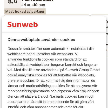
8.4
44 omdömen
Mest bokad av partner
Fantastisk
för 2 veckor sedan
F
9.1
8.6
Perfect hotel, goede kamer, goede
Perfect hotel, goede kamer, goede
Super f
Super f
service, fantastisch restaurant
service, fantastisch restaurant
Övers
Denna webbplats använder cookies
Översätt till svenska
Anonym
Met
Dessa är små textfiler som automatiskt installeras i din
Familj
Famil
webbläsare när du besöker vår webbplats. Vi
använder funktionella cookies som standard för att
Visa alla 44 omdömen
säkerställa att webbplatsen fungerar korrekt och fungerar
Läge
väl. Med din tillåtelse använder vi på Sunweb Group GmbH
också analytiska cookies för att förbättra vår webbplats,
preferenscookies för att komma ihåg den information du
lämnar och marknadsföringscookies för att analysera vår
marknadsföringsprestanda och anpassa våra erbjudanden.
Genom att placera 1:a och 3:e parts cookies kan vi och
Visa på karta
andra parter spåra ditt internetbeteende för att göra vårt
innehåll och våra annonser mer relevanta för dig.