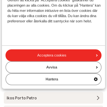
Genom att klicka på "Acceptera cookies" godkänner du
I området
placeringen av alla cookies. Om du klickar på "Hantera" kan
Avstånd till stranden ca 150 m (sandstrand,
du hitta mer information inklusive en lista över cookies där
solstolar (mot betalning) , parasoll (mot betalning)
du kan välja vilka cookies du vill tillåta. Du kan ändra dina
)
preferenser eller återkalla ditt samtycke när som helst.
I centrum
Vid en sjö
Avstånd till flygplats ca 60 km
Avstånd till busshållplats ca 10 m
Avstånd till uttagsautomat ca 25 m
Närmaste butiker ca 10 m
Acceptera cookies
Närmaste kiosk ca 25 m
Närmaste restaurang ca 10 m
Avvisa
Närmaste apotek ca 50 m
Hantera
Andra boenden i Mallorca
Ikos Porto Petro