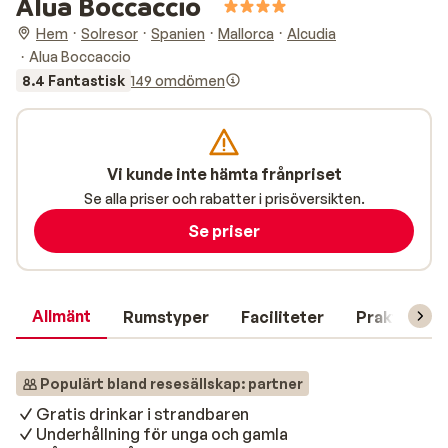
Alua Boccaccio
Hem
Solresor
Spanien
Mallorca
Alcudia
Alua Boccaccio
8.4 Fantastisk
149 omdömen
Vi kunde inte hämta frånpriset
Se alla priser och rabatter i prisöversikten.
Se priser
Allmänt
Rumstyper
Faciliteter
Praktisk in
Populärt bland resesällskap: partner
Gratis drinkar i strandbaren
Underhållning för unga och gamla