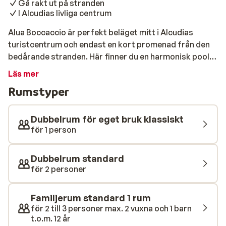
Gå rakt ut på stranden
I Alcudias livliga centrum
Alua Boccaccio är perfekt beläget mitt i Alcudias
turistcentrum och endast en kort promenad från den
bedårande stranden. Här finner du en harmonisk pool
med en inbjudande terrass, där du kan njuta av
Läs mer
uppfriskande drycker. För både stora och små
Rumstyper
arrangeras roliga aktiviteter av underhållningsteamet.
Poolen och terrassen utgör det perfekta stället att
koppla av på hotellet. Till alla strandälskares glädje
Dubbelrum för eget bruk klassiskt
ligger hotellet precis vid stranden! En lång
för 1 person
strandpromenad sträcker sig längs kusten hela vägen
till den vackra hamnen i Alcudia. Perfekt för
Dubbelrum standard
kvällspromenader. Hotellet erbjuder enastående mat-
för 2 personer
och dryckesfaciliteter. Förutom strandbaren erbjuder
de en mängd alternativ för att stilla din hunger och
Familjerum standard 1 rum
törst. Det finns något för alla smaker och preferenser,
för 2 till 3 personer max. 2 vuxna och 1 barn
vilket gör din vistelse ännu mer bekväm.
t.o.m. 12 år