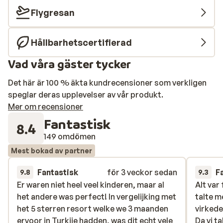
Flygresan
Hållbarhetscertifierad
Vad våra gäster tycker
Det här är 100 % äkta kundrecensioner som verkligen
speglar deras upplevelser av vår produkt.
Mer om recensioner
Fantastisk
8.4
149 omdömen
Mest bokad av partner
Fantastisk
för 3 veckor sedan
F
9.8
9.3
Er waren niet heel veel kinderen, maar al
Er waren niet heel veel kinderen, maar al
Alt var
Alt var
het andere was perfect! In vergelijking met
het andere was perfect! In vergelijking met
talte m
talte m
het 5 sterren resort welke we 3 maanden
het 5 sterren resort welke we 3 maanden
virkede
virkede
ervoor in Turkije hadden, was dit echt vele
ervoor in Turkije hadden, was dit echt vele
Da vi t
Da vi t