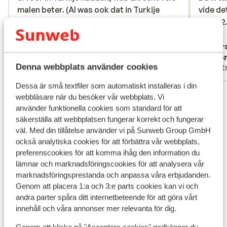
malen beter. (Al was ook dat in Turkije
malen beter. (Al was ook dat in Turkije
vide de
vide de
prima)
prima)
efter 2
efter 2
ikke bl
mer
Översätt till svenska
ærgerlig
Övers
Anonym
Ano
men er 
Denna webbplats använder cookies
Familj
Part
hotelle
sove så
Dessa är små textfiler som automatiskt installeras i din
Visa alla 149 omdömen
fysioter
webbläsare när du besöker vår webbplats. Vi
Alcúdia
Läge
använder funktionella cookies som standard för att
prøvet 
säkerställa att webbplatsen fungerar korrekt och fungerar
väl. Med din tillåtelse använder vi på Sunweb Group GmbH
virkeli
också analytiska cookies för att förbättra vår webbplats,
preferenscookies för att komma ihåg den information du
lämnar och marknadsföringscookies för att analysera vår
Visa på karta
marknadsföringsprestanda och anpassa våra erbjudanden.
Genom att placera 1:a och 3:e parts cookies kan vi och
andra parter spåra ditt internetbeteende för att göra vårt
innehåll och våra annonser mer relevanta för dig.