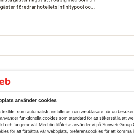
äster föredrar hotellets infinitypool och
Strand & pool Lägg dig och spana ut över
oolområdet med vyer ut mot det stora blå.
 svalkande dopp under heta sommardagar.
rycket av att du kan simma hur långt som
lets egen strandklubb går gratisbussar flera
kväma sofforna där snacks och sallader
 men ganska bred och består av fin sand.
féer i kanten av stranden. Mat & dryck De
en. Olika teman gör dina måltider varierade
gen och drycker finns lätt tillgängliga i
lsunderhållning. I hotellets minimarket
en och i centrum av Playa Taurito ligger
r du dig bäst till Puerto de Mogán där det
plats använder cookies
textfiler som automatiskt installeras i din webbläsare när du besöker
 använder funktionella cookies som standard för att säkerställa att w
ekt och fungerar väl. Med din tillåtelse använder vi på Sunweb Gro
kies för att förbättra vår webbplats, preferenscookies för att komma 
speglar deras upplevelser av vår produkt.
Mer om recensio