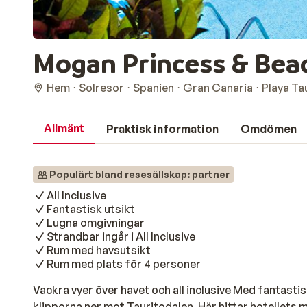
Mogan Princess & Beac
Hem
Solresor
Spanien
Gran Canaria
Playa Ta
Allmänt
Praktisk information
Omdömen
Populärt bland resesällskap: partner
All Inclusive
Fantastisk utsikt
Lugna omgivningar
Strandbar ingår i All Inclusive
Rum med havsutsikt
Rum med plats för 4 personer
Vackra vyer över havet och all inclusive Med fantastisk
klipporna ner mot Tauritodalen. Här hittar hotellets m