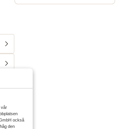
 vår
ebbplatsen
up GmbH också
ihåg den
ner