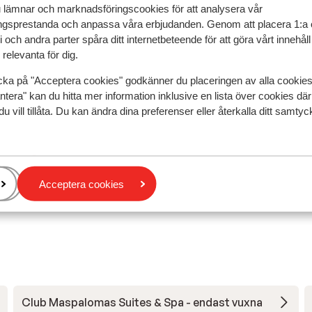
u lämnar och marknadsföringscookies för att analysera vår
gsprestanda och anpassa våra erbjudanden. Genom att placera 1:a 
 och andra parter spåra ditt internetbeteende för att göra vårt innehål
Mest bokad av p
relevanta för dig.
 2026
Bra
3 juli
7.0
cka på "Acceptera cookies" godkänner du placeringen av alla cookie
sic
sic
Een verouderd hotel
Een verouderd hotel
ntera" kan du hitta mer information inklusive en lista över cookies där
Översätt till svenska
du vill tillåta. Du kan ändra dina preferenser eller återkalla ditt samt
 de
 de
et
t
Acceptera cookies
Anonym
Familj
e
iten
maar
reen
em
ber
Club Maspalomas Suites & Spa - endast vuxna