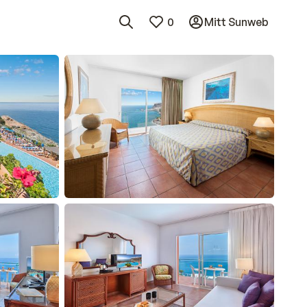
0
Mitt Sunweb