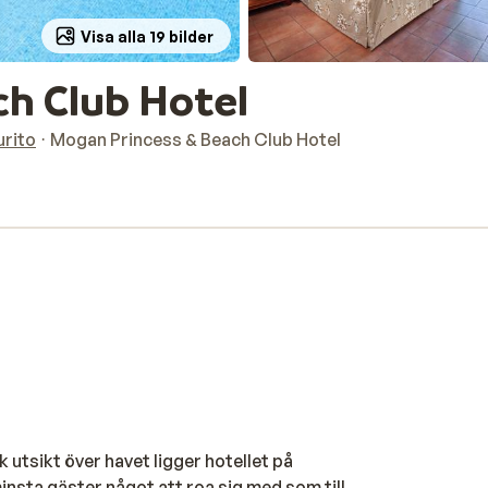
Visa alla 19 bilder
h Club Hotel
urito
Mogan Princess & Beach Club Hotel
 utsikt över havet ligger hotellet på
insta gäster något att roa sig med som till