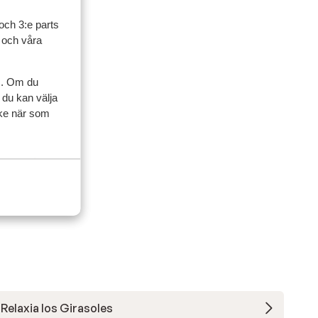
och 3:e parts
l och våra
artner
 2026
s. Om du
 du kan välja
ycke när som
Relaxia los Girasoles