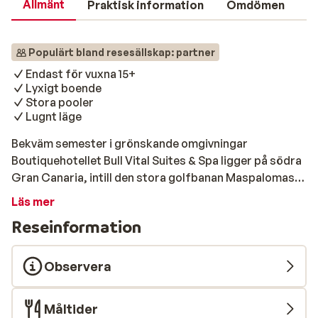
Allmänt
Praktisk information
Omdömen
Populärt bland resesällskap: partner
Endast för vuxna 15+
Lyxigt boende
Stora pooler
Lugnt läge
Bekväm semester i grönskande omgivningar
Boutiquehotellet Bull Vital Suites & Spa ligger på södra
Gran Canaria, intill den stora golfbanan Maspalomas.
Detta semesterboende är en perfekt bas för en
Läs mer
avkopplande semester i Spanien. Här kan du njuta av
Reseinformation
den varma solen, de många faciliteterna och de trevliga
butikerna och restaurangerna i omedelbar närhet.
Strand & pool Ta ett uppfriskande dopp i en av
Observera
poolerna och koppla av på en solstol, poolbaren finns
nära tillhands om du skulle bli sugen på något gott att
Måltider
dricka. Vill du njuta av ett svalkande havsbad och känna