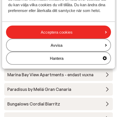
du kan välja vilka cookies du vill tillåta. Du kan ändra dina
Don Gregory by Dunas Hotel - endast vuxna
preferenser eller återkalla ditt samtycke när som helst.
Cristina by Tigotan Las Palmas Hotel - endast
vuxna
Acceptera cookies
Lopesan Baobab Resort
Avvisa
Hantera
Lopesan Villa del Conde Resort & Thalasso
Marina Bay View Apartments - endast vuxna
Paradisus by Meliá Gran Canaria
Bungalows Cordial Biarritz