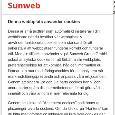
Övers
Anonym
Ano
Partner
Part
Denna webbplats använder cookies
Visa alla 21 omdömen
Dessa är små textfiler som automatiskt installeras i din
webbläsare när du besöker vår webbplats. Vi
Andra boenden i Gran Canaria
använder funktionella cookies som standard för att
säkerställa att webbplatsen fungerar korrekt och fungerar
Bungalows Los Leones
väl. Med din tillåtelse använder vi på Sunweb Group GmbH
också analytiska cookies för att förbättra vår webbplats,
preferenscookies för att komma ihåg den information du
Club Maspalomas Suites & Spa - endast vuxna
lämnar och marknadsföringscookies för att analysera vår
marknadsföringsprestanda och anpassa våra erbjudanden.
Relaxia los Girasoles
Genom att placera 1:a och 3:e parts cookies kan vi och
andra parter spåra ditt internetbeteende för att göra vårt
innehåll och våra annonser mer relevanta för dig.
Lopesan Costa Meloneras Resort & Spa
Genom att klicka på "Acceptera cookies" godkänner du
placeringen av alla cookies. Om du klickar på "Hantera" kan
Hartaguna Hotel - endast vuxna
du hitta mer information inklusive en lista över cookies där