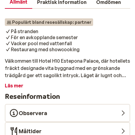
Allmänt
Praktisk information
Omdömen
Populärt bland resesällskap: partner
På stranden
För en avkopplande semester
Vacker pool med vattenfall
Restaurang med showcooking
Välkommen till Hotel H10 Estepona Palace, där hotellets
fräckt designade vita byggnad med en grönskande
trädgård ger ett sagolikt intryck. Läget är lugnt och
strandnära utanför Estepona. Här trivs familjer och par
Läs mer
som vill slappna av och få ut det mesta av semestern.
Reseinformation
Poolen har ett vattenfall som ger ett lekfullt intryck,
och både barn och vuxna hittar något att göra när
aktivitetsivern slår till. Poolområdets palmer ger lite
Observera
skugga om du önskar, men blir det ändå för hett så
finns parasoll och solstolar utspridda i trädgården.
Måltider
Lekplats och barnpool lockar de yngre