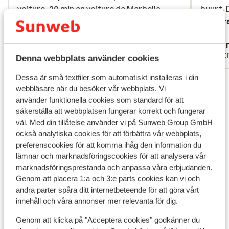
voiture, 20 min en voiture de Marbella,
voiture, 20 min en voiture de Marbella,
buurt. 
buurt. 
excellente situation.
excellente situation.
Övers
Översätt till svenska
Anonym
Ano
Familj
Part
Denna webbplats använder cookies
Dessa är små textfiler som automatiskt installeras i din
Visa alla 40 omdömen
webbläsare när du besöker vår webbplats. Vi
använder funktionella cookies som standard för att
Andra boenden i Costa del Sol
säkerställa att webbplatsen fungerar korrekt och fungerar
väl. Med din tillåtelse använder vi på Sunweb Group GmbH
också analytiska cookies för att förbättra vår webbplats,
Hard Rock Hotel Marbella
preferenscookies för att komma ihåg den information du
lämnar och marknadsföringscookies för att analysera vår
Hotel H10 Croma Malaga
marknadsföringsprestanda och anpassa våra erbjudanden.
Genom att placera 1:a och 3:e parts cookies kan vi och
andra parter spåra ditt internetbeteende för att göra vårt
Amare Beach Hotel Marbella - rekommenderas
innehåll och våra annonser mer relevanta för dig.
för vuxna
Genom att klicka på "Acceptera cookies" godkänner du