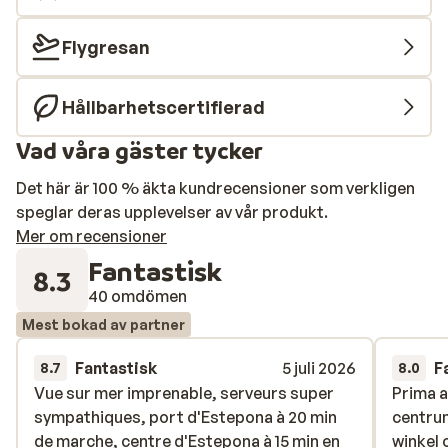
familjemedlemmarna medan äldre hellre söker upp
utbudet i spaavdelningen eller går till gymmet.
Flygresan
Stranden är alldeles intill om det är en promenad i
vattenbrynet eller ett havsbad som hellre lockar för
Hållbarhetscertifierad
dagen. Vackert och välsmakande är orden som
beskriver restaurangens måltider. Showcooking ger
Vad våra gäster tycker
dig möjlighet att se när din mat tillagas. Här både äter
och dricker du gott och hälsosamma alternativ finns
Det här är 100 % äkta kundrecensioner som verkligen
att välja.
speglar deras upplevelser av vår produkt.
Mer om recensioner
Fantastisk
8.3
40 omdömen
Mest bokad av partner
Fantastisk
5 juli 2026
F
8.7
8.0
Vue sur mer imprenable, serveurs super
Vue sur mer imprenable, serveurs super
Prima a
Prima a
sympathiques, port d'Estepona à 20 min
sympathiques, port d'Estepona à 20 min
centru
centru
de marche, centre d'Estepona à 15 min en
de marche, centre d'Estepona à 15 min en
winkel 
winkel 