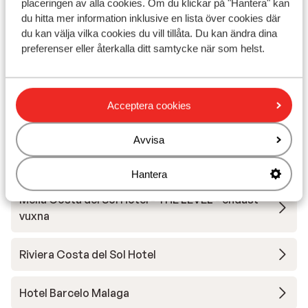
placeringen av alla cookies. Om du klickar på "Hantera" kan
ME Marbella
du hitta mer information inklusive en lista över cookies där
du kan välja vilka cookies du vill tillåta. Du kan ändra dina
ME Marbella - sommaren 2026
preferenser eller återkalla ditt samtycke när som helst.
Hotel Helios Costa Tropical
Acceptera cookies
Fuerte Marbella Hotel
Avvisa
Las Arenas affiliated by Melia Hotel
Hantera
Meliá Costa del Sol Hotel - THE LEVEL - endast
vuxna
Riviera Costa del Sol Hotel
Hotel Barcelo Malaga