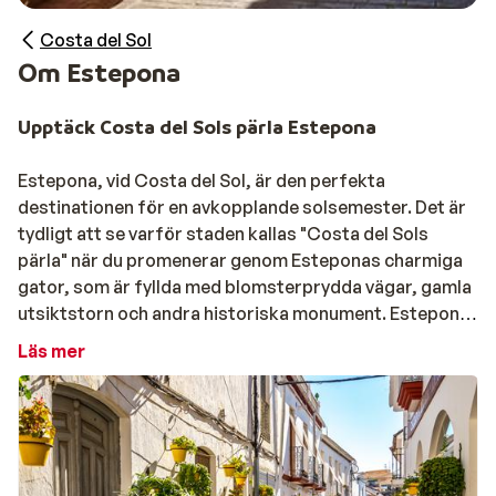
Costa del Sol
Om Estepona
Upptäck Costa del Sols pärla Estepona
Estepona, vid Costa del Sol, är den perfekta
destinationen för en avkopplande solsemester. Det är
tydligt att se varför staden kallas "Costa del Sols
pärla" när du promenerar genom Esteponas charmiga
gator, som är fyllda med blomsterprydda vägar, gamla
utsiktstorn och andra historiska monument. Estepona
är utan tvekan en av de mest tilltalande destinationerna
Läs mer
längs
Costa del Sol
. Dess läge mellan Marbella och
Manilva ger dig dessutom gott om möjligheter att
skapa din semester i Estepona på ditt eget sätt. Norr
om Estepona hittar du det bergiga området Paraje
Natural Los Reales de Sierra Bermeja, ett paradis för