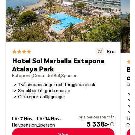
I Estapona finns det mer än 200 matställen, så om du
gillar lokala rätter som tapas och paella eller bara vill ha
en hamburgare på en av de internationella
snabbmatskedjorna kommer du inte bli besviken. I
staden finns också ett bra utbud av affärer där du kan
handla mat eller hitta souvenirer.
Bra
7.1
Hotel Sol Marbella Estepona
Atalaya Park
Ba
Estepona
Costa del Sol
Spanien
of
Est
Två simbassänger och färgglada plask
Snackbar för goda snacks
H
Olika sportanläggningar
P
W
P
pris per person från
Lör 7 Nov. - Lör 14 Nov.
Lör 
5 338:-
Halvpension
2
person
Fru
Visa