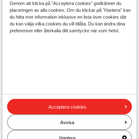
Genom att klicka på "Acceptera cookies" godkänner du
Du måste ha ett giltigt pass eller ett nationellt ID-kort.
placeringen av alla cookies. Om du klickar på "Hantera" kan
du hitta mer information inklusive en lista över cookies där
Om du inte har svenskt medborgarskap är det viktigt
du kan välja vilka cookies du vill tillåta. Du kan ändra dina
att kontrollera om andra regler gäller. Kontrollera med
preferenser eller återkalla ditt samtycke när som helst.
ambassaden för det land du vill resa till och de länder
du reser igenom.
Observera!
För Spanien gäller följande:
I varje bokning måste minst en person vara 18 år eller
äldre.
Acceptera cookies
Att resa med korrekta handlingar är ditt eget ansvar.
Sunweb kan inte hållas ansvariga för detta.
Avvisa
Hantera