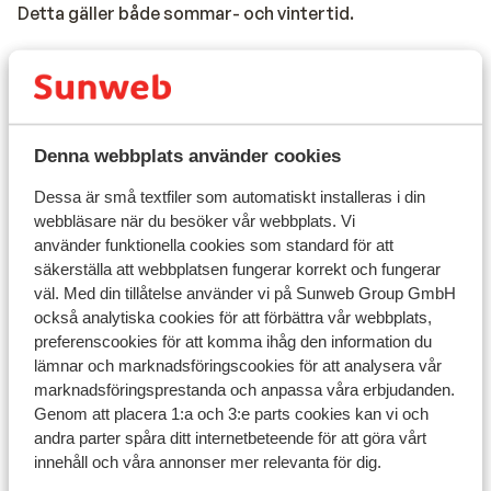
Detta gäller både sommar- och vintertid.
Valuta:
Spaniens officiella valuta är euro. Att ta ut kontanter i
Denna webbplats använder cookies
Spanien och på Kanarieöarna är inga problem. Det finns
uttagsautomater nästan överallt där du kan ta ut
Dessa är små textfiler som automatiskt installeras i din
webbläsare när du besöker vår webbplats. Vi
kontanter. Det går också bra att betala med kreditkort
använder funktionella cookies som standard för att
på många ställen.
säkerställa att webbplatsen fungerar korrekt och fungerar
väl. Med din tillåtelse använder vi på Sunweb Group GmbH
också analytiska cookies för att förbättra vår webbplats,
Spänning:
preferenscookies för att komma ihåg den information du
lämnar och marknadsföringscookies för att analysera vår
Spänningen är 230 volt.
marknadsföringsprestanda och anpassa våra erbjudanden.
Genom att placera 1:a och 3:e parts cookies kan vi och
andra parter spåra ditt internetbeteende för att göra vårt
innehåll och våra annonser mer relevanta för dig.
Resehandlingar: