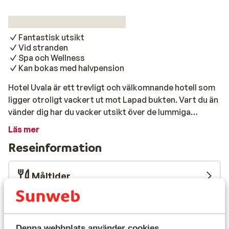
Fantastisk utsikt
Vid stranden
Spa och Wellness
Kan bokas med halvpension
Hotel Uvala är ett trevligt och välkomnande hotell som
ligger otroligt vackert ut mot Lapad bukten. Vart du än
vänder dig har du vacker utsikt över de lummiga
bergssluttningarna och det azurblå havet. Hotellet
Läs mer
ligger ca 4 km från Dubrovniks historiska stadsdel och
Reseinformation
du kan enkelt göra den korta resan med den lokala
bussen som stannar i närheten av hotellet. Stranden
ligger precis nedanför hotellet, och om du föredrar att
Måltider
koppla av vid poolen har hotellet ett trevligt
poolområde som inbjuder till avkoppling i solen. I
Flygresan
hotellets härliga spa kan du njuta av ett bra utbud av
spaanläggningar och skönhetsbehandlingar (kostar
Vad våra gäster tycker
Denna webbplats använder cookies