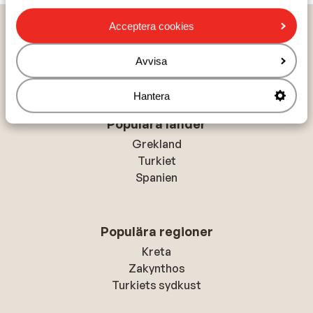
Hem
Solresor
Italien
Kroatien
Dubrovnik kusten
Acceptera cookies
Dubrovnik
Hotel Uvala
Avvisa
Hantera
Populära länder
Grekland
Turkiet
Spanien
Populära regioner
Kreta
Zakynthos
Turkiets sydkust