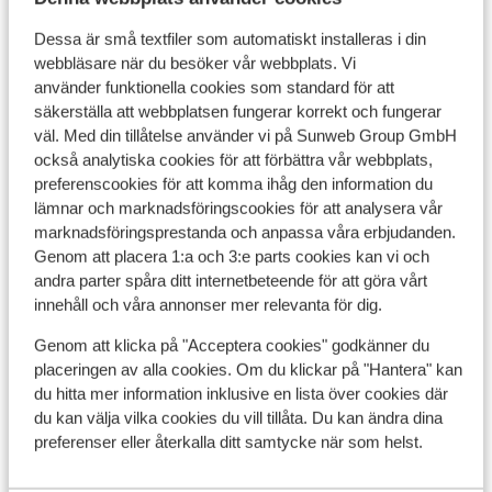
extra), och låta den sista vardagens stressen rinna av
dig. På Hotel Uvala är frukosten inkluderad och du har
Dessa är små textfiler som automatiskt installeras i din
Det här är 100 % äkta kundrecensioner som verkligen
webbläsare när du besöker vår webbplats. Vi
också möjlighet att boka med halvpension, så att du
speglar deras upplevelser av vår produkt.
använder funktionella cookies som standard för att
kan äta din middag i hotellets restaurang med utsikt
Mer om recensioner
säkerställa att webbplatsen fungerar korrekt och fungerar
över bukten. Vi rekommenderar Hotel Uvala till alla som
väl. Med din tillåtelse använder vi på Sunweb Group GmbH
vill njuta av semestern i en lugna, natursköna
också analytiska cookies för att förbättra vår webbplats,
omgivningar.
preferenscookies för att komma ihåg den information du
lämnar och marknadsföringscookies för att analysera vår
marknadsföringsprestanda och anpassa våra erbjudanden.
Genom att placera 1:a och 3:e parts cookies kan vi och
andra parter spåra ditt internetbeteende för att göra vårt
innehåll och våra annonser mer relevanta för dig.
Genom att klicka på "Acceptera cookies" godkänner du
placeringen av alla cookies. Om du klickar på "Hantera" kan
du hitta mer information inklusive en lista över cookies där
du kan välja vilka cookies du vill tillåta. Du kan ändra dina
Visa alla 0 omdömen
preferenser eller återkalla ditt samtycke när som helst.