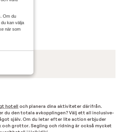
s. Om du
 du kan välja
ycke när som
gt hotell
och planera dina aktiviteter därifrån.
er du den totala avkopplingen? Välj ett all inclusive-
got själv. Om du letar efter lite action erbjuder
k och grottor. Segling och ridning är också mycket