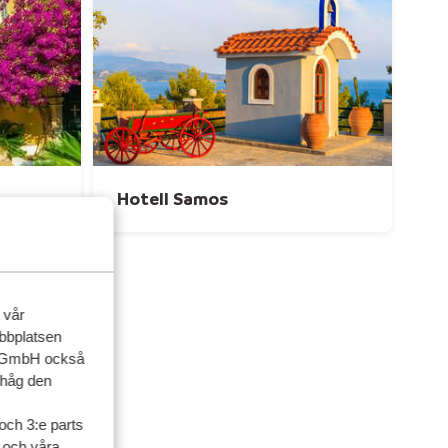
Hotell Samos
 vår
ebbplatsen
up GmbH också
ihåg den
och 3:e parts
l och våra