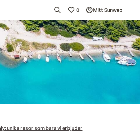
0
Mitt Sunweb
y: unika resor som bara vi erbjuder