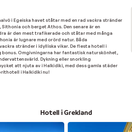
halvö i Egeiska havet ståtar med en rad vackra stränder
a, Sithonia och berget Athos. Den senare är en
sandra är den mest trafikerade och ståtar med många
ithonia är lugnare med orörd natur. Båda
kra stränder i idylliska vikar. De flesta hotell i
iktig bonus. Omgivningarna har fantastisk naturskönhet,
ndervattensvärld. Dykning eller snorkling
cket att njuta av i Halkidiki, med dess gamla städer
ithotell i Halkidiki nu!
Hotell i Grekland