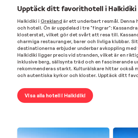
Upptäck ditt favorithotell i Halkidiki
Halkidiki i
Grekland
är ett underbart resmål. Denna 
och hotell. Ön är uppdelad i tre "fingrar": Kassandr
klosterstat, vilket gör det svårt att resa till. Kas
charmiga restauranger, barer och livliga klubbar. S
destinationerna erbjuder underbar avkoppling med vac
Halkidiki ligger precis vid stranden, vilket är en r
inklusive berg, sällsynta träd och en fascinerande u
rekommenderas starkt. Kulturälskare hittar också my
och autentiska kyrkor och kloster. Upptäck ditt favor
Visa alla hotell i Halkidiki