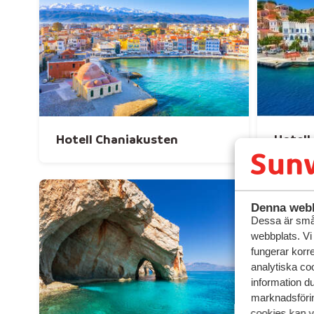
Hotell Chaniakusten
Hotell
Denna webb
Dessa är små 
webbplats. Vi
fungerar korr
analytiska coo
information d
marknadsförin
cookies kan vi