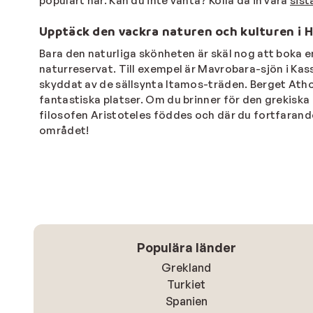
populärt här. Kan du inte vänta? Kolla då in våra
sist
Upptäck den vackra naturen och kulturen i Ha
Bara den naturliga skönheten är skäl nog att boka e
naturreservat. Till exempel är Mavrobara-sjön i Ka
skyddat av de sällsynta Itamos-träden. Berget Atho
fantastiska platser. Om du brinner för den grekiska 
filosofen Aristoteles föddes och där du fortfarande 
området!
Populära länder
Grekland
Turkiet
Spanien