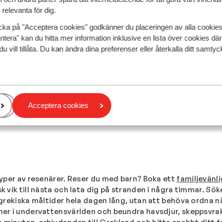
relevanta för dig.
cka på "Acceptera cookies" godkänner du placeringen av alla cookie
ntera" kan du hitta mer information inklusive en lista över cookies där
du vill tillåta. Du kan ändra dina preferenser eller återkalla ditt samt
Acceptera cookies
 typer av resenärer. Reser du med barn? Boka ett
familjevänli
k vik till nästa och lata dig på stranden i några timmar. Sök
h grekiska måltider hela dagen lång, utan att behöva ordna nå
 ner i undervattensvärlden och beundra havsdjur, skeppsvra