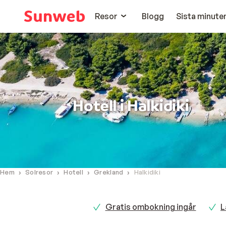
Resor
Blogg
Sista minute
Hotell i Halkidiki
Hem
Solresor
Hotell
Grekland
Halkidiki
Gratis ombokning ingår
L