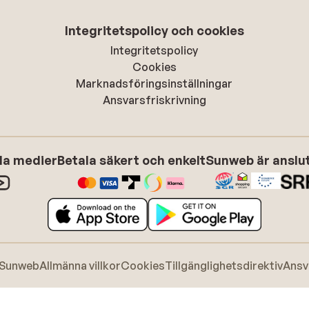
Integritetspolicy och cookies
Integritetspolicy
Cookies
Marknadsföringsinställningar
Ansvarsfriskrivning
ala medier
Betala säkert och enkelt
Sunweb är anslute
 Sunweb
Allmänna villkor
Cookies
Tillgänglighetsdirektiv
Ansv