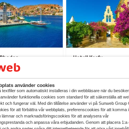
 Rhodos
Hotell Korfu
plats använder cookies
textfiler som automatiskt installeras i din webbläsare när du besöker
 använder funktionella cookies som standard för att säkerställa att w
ekt och fungerar väl. Med din tillåtelse använder vi på Sunweb Gro
kies för att förbättra vår webbplats, preferenscookies för att komma 
u lämnar och marknadsföringscookies för att analysera vår
gsprestanda och anpassa våra erbjudanden. Genom att placera 1:a 
 och andra parter spåra ditt internetbeteende för att göra vårt innehål