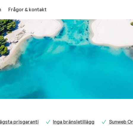
n
Frågor & kontakt
ägsta prisgaranti
Inga bränsletillägg
Sunweb Onl