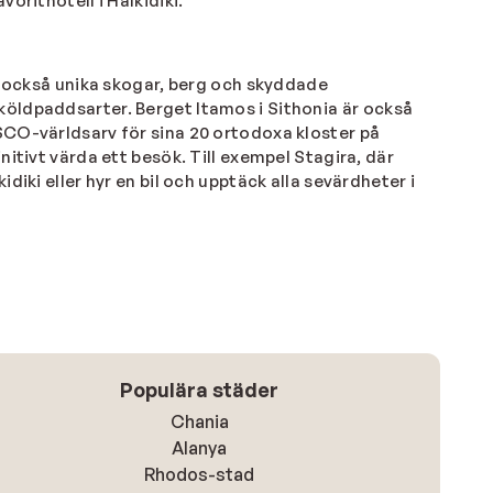
vorithotell i Halkidiki.
et också unika skogar, berg och skyddade
köldpaddsarter. Berget Itamos i Sithonia är också
SCO-världsarv för sina 20 ortodoxa kloster på
itivt värda ett besök. Till exempel Stagira, där
iki eller hyr en bil och upptäck alla sevärdheter i
Populära städer
Chania
Alanya
Rhodos-stad