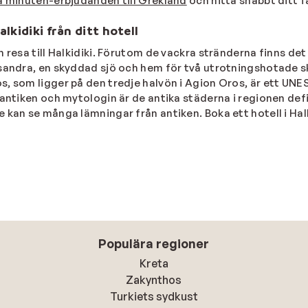
a minuten-erbjudanden till Grekland
och hitta snabbt ditt fa
lkidiki från ditt hotell
n resa till Halkidiki. Förutom de vackra stränderna finns d
ssandra, en skyddad sjö och hem för två utrotningshotade s
s, som ligger på den tredje halvön i Agion Oros, är ett UNE
antiken och mytologin är de antika städerna i regionen defin
kan se många lämningar från antiken. Boka ett hotell i Halkid
Populära regioner
Kreta
Zakynthos
Turkiets sydkust