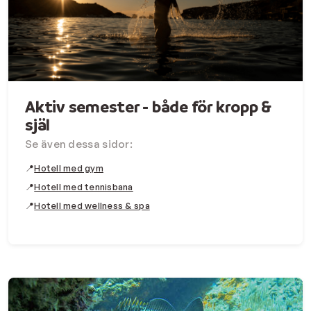
Aktiv semester - både för kropp &
själ
Se även dessa sidor:
📍
Hotell med gym
📍
Hotell med tennisbana
📍
Hotell med wellness & spa