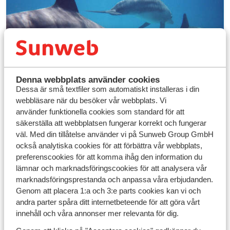
Denna webbplats använder cookies
Dessa är små textfiler som automatiskt installeras i din
webbläsare när du besöker vår webbplats. Vi
använder funktionella cookies som standard för att
säkerställa att webbplatsen fungerar korrekt och fungerar
Hurghada
väl. Med din tillåtelse använder vi på Sunweb Group GmbH
också analytiska cookies för att förbättra vår webbplats,
📍Vrakdykning vid Thistlegorm. 📍126 meter långt brittiskt
fartyg från andra världskriget. 📍Mångsidiga
preferenscookies för att komma ihåg den information du
undervattensskatter.
lämnar och marknadsföringscookies för att analysera vår
marknadsföringsprestanda och anpassa våra erbjudanden.
Sök resa
Genom att placera 1:a och 3:e parts cookies kan vi och
andra parter spåra ditt internetbeteende för att göra vårt
innehåll och våra annonser mer relevanta för dig.