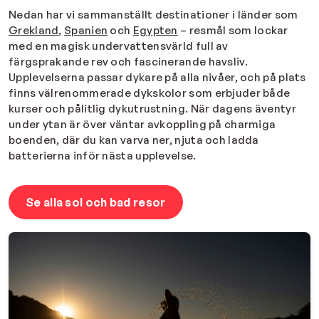
Nedan har vi sammanställt destinationer i länder som
Grekland
,
Spanien
och
Egypten
– resmål som lockar
med en magisk undervattensvärld full av
färgsprakande rev och fascinerande havsliv.
Upplevelserna passar dykare på alla nivåer, och på plats
finns välrenommerade dykskolor som erbjuder både
kurser och pålitlig dykutrustning. När dagens äventyr
under ytan är över väntar avkoppling på charmiga
boenden, där du kan varva ner, njuta och ladda
batterierna inför nästa upplevelse.
Se alla sol och bad resor