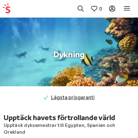
0
Dykning
ägsta prisgaranti
Inga brä
Upptäck havets förtrollande värld
Upptäck dyksemestrar till Egypten, Spanien och
Grekland