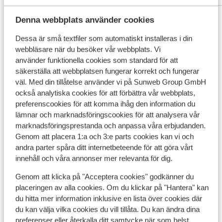
Visa alla 16 omdömen
Denna webbplats använder cookies
Dessa är små textfiler som automatiskt installeras i din
Andra boenden i Rhodos
webbläsare när du besöker vår webbplats. Vi
använder funktionella cookies som standard för att
Cabu Hotel - endast vuxna
säkerställa att webbplatsen fungerar korrekt och fungerar
väl. Med din tillåtelse använder vi på Sunweb Group GmbH
också analytiska cookies för att förbättra vår webbplats,
Casa Cook Hotel - endast vuxna
preferenscookies för att komma ihåg den information du
lämnar och marknadsföringscookies för att analysera vår
Moscha Hotel - endast vuxna
marknadsföringsprestanda och anpassa våra erbjudanden.
Genom att placera 1:a och 3:e parts cookies kan vi och
andra parter spåra ditt internetbeteende för att göra vårt
Sentido Port Royal Villas & Spa Hotel - endast
innehåll och våra annonser mer relevanta för dig.
vuxna
Genom att klicka på "Acceptera cookies" godkänner du
placeringen av alla cookies. Om du klickar på "Hantera" kan
Eleonas Boutique Hotel & Spa - endast vuxna
du hitta mer information inklusive en lista över cookies där
du kan välja vilka cookies du vill tillåta. Du kan ändra dina
preferenser eller återkalla ditt samtycke när som helst.
Mayia Exclusive Resort & Spa - endast vuxna