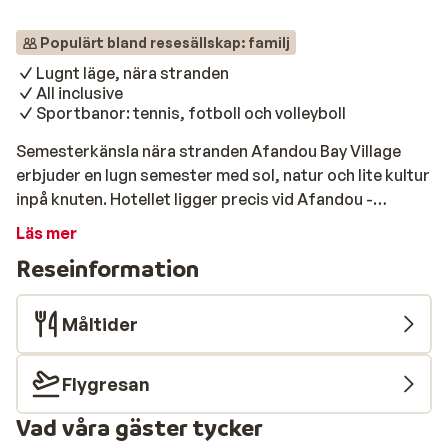
Populärt bland resesällskap: familj
Lugnt läge, nära stranden
All inclusive
Sportbanor: tennis, fotboll och volleyboll
Semesterkänsla nära stranden Afandou Bay Village
erbjuder en lugn semester med sol, natur och lite kultur
inpå knuten. Hotellet ligger precis vid Afandou -
stranden på Rhodos östkust – en fridfull plats med
Läs mer
närhet till både lite livligare Faliraki och historiska
Reseinformation
Lindos. Här trivs par som söker ro och familjer som vill
ha det bekvämt. Rummen är rymliga och har balkong
eller terrass med utsikt över hav eller trädgård. Ett
Måltider
enkelt val för dig som vill ha en avkopplande, grekisk
solsemester. Strand & pool Bara ett stenkast från
Flygresan
hotellet väntar Afandou-strand – lång, lugn och
perfekt för en dag med skön havsbris. Vill du hellre
Vad våra gäster tycker
bada i pool finns det två att välja mellan, plus en