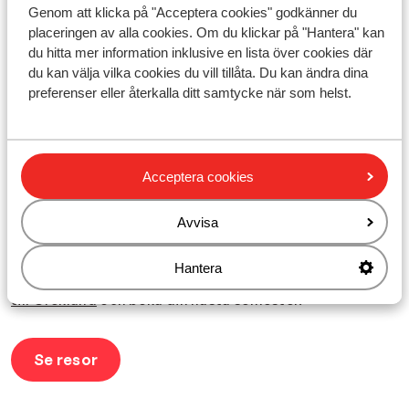
lång planering. Genom att boka en resa sista minuten
Genom att klicka på "Acceptera cookies" godkänner du
från Landvetter kan du snabbt och enkelt fly till några
placeringen av alla cookies. Om du klickar på "Hantera" kan
av våra mest populära destinationer. För dig som
du hitta mer information inklusive en lista över cookies där
prioriterar flexibla och bekväma resor kan du också
du kan välja vilka cookies du vill tillåta. Du kan ändra dina
utforska vårt breda utbud av
flygresor från Göteborg
–
preferenser eller återkalla ditt samtycke när som helst.
hitta inspiration på Sunwebs flygresor-sida.
Hitta prisvärda erbjudanden och drömresor
Acceptera cookies
Om du är ute efter fler prisvärda alternativ utöver våra
sista minuten-resor,
besök vår erbjudandesida
. Här
hittar du kampanjer på allt från solresor till spännande
Avvisa
utflyktsmål, perfekt för dig som vill resa smart och
samtidigt få mycket för pengarna. Är
Grekland
din
Hantera
drömdestination? Se våra sista
minuten-erbjudanden
till Grekland
och boka din nästa semester.
Se resor