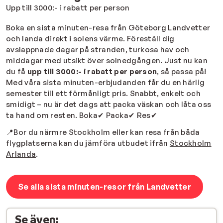
Upp till 3000:- i rabatt per person
Boka en sista minuten-resa från Göteborg Landvetter
och landa direkt i solens värme. Föreställ dig
avslappnade dagar på stranden, turkosa hav och
middagar med utsikt över solnedgången. Just nu kan
du få
upp till 3000:- i rabatt per person
, så passa på!
Med våra sista minuten-erbjudanden får du en härlig
semester till ett förmånligt pris. Snabbt, enkelt och
smidigt – nu är det dags att packa väskan och låta oss
ta hand om resten. Boka✔ Packa✔ Res✔
📍Bor du närmre Stockholm eller kan resa från båda
flygplatserna kan du jämföra utbudet ifrån
Stockholm
Arlanda
.
Se alla sista minuten-resor från Landvetter
Se även: