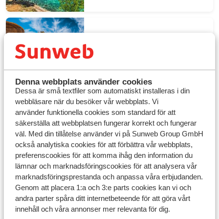
Sista minuten Egypten
Denna webbplats använder cookies
Dessa är små textfiler som automatiskt installeras i din
webbläsare när du besöker vår webbplats. Vi
använder funktionella cookies som standard för att
säkerställa att webbplatsen fungerar korrekt och fungerar
väl. Med din tillåtelse använder vi på Sunweb Group GmbH
också analytiska cookies för att förbättra vår webbplats,
preferenscookies för att komma ihåg den information du
Hitta din sista minuten-resa från
lämnar och marknadsföringscookies för att analysera vår
Göteborg
marknadsföringsprestanda och anpassa våra erbjudanden.
Genom att placera 1:a och 3:e parts cookies kan vi och
Vill du lämna vardagen och resa bort på ett ögonblick?
andra parter spåra ditt internetbeteende för att göra vårt
Med våra sista minuten-resor från Göteborg får du
innehåll och våra annonser mer relevanta för dig.
chansen att njuta av värme, sol och avkoppling utan