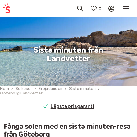
0
Sista minuten från
Landvetter
Hem
Solresor
Erbjudanden
Sista minuten
Göteborg Landvetter
Lägsta prisgaranti
Fånga solen med en sista minuten-resa
från Göteborg