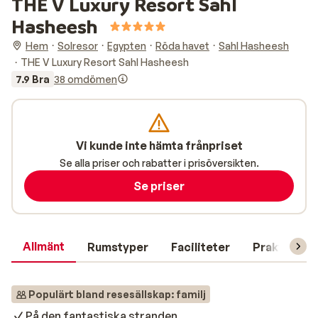
THE V Luxury Resort Sahl
Hasheesh
Hem
Solresor
Egypten
Röda havet
Sahl Hasheesh
THE V Luxury Resort Sahl Hasheesh
7.9 Bra
38 omdömen
Vi kunde inte hämta frånpriset
Se alla priser och rabatter i prisöversikten.
Se priser
Allmänt
Rumstyper
Faciliteter
Praktisk in
Populärt bland resesällskap: familj
På den fantastiska stranden