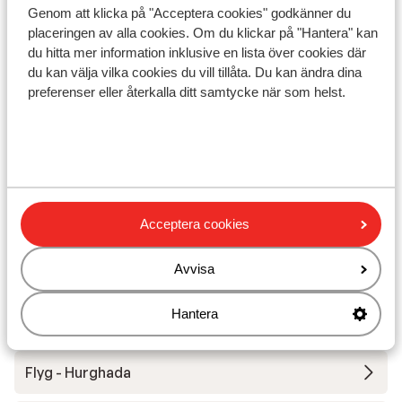
Genom att klicka på "Acceptera cookies" godkänner du
placeringen av alla cookies. Om du klickar på "Hantera" kan
du hitta mer information inklusive en lista över cookies där
du kan välja vilka cookies du vill tillåta. Du kan ändra dina
Visa på karta
preferenser eller återkalla ditt samtycke när som helst.
I området
Vid stranden (sandstrand, handduksservice vid
poolen, solstolar, parasoll, solstolar
Acceptera cookies
(kostnadsfritt) , parasoll (kostnadsfritt) )
I utkanten av centrum
Avvisa
Hantera
Andra boenden i Röda havet
Flyg - Hurghada