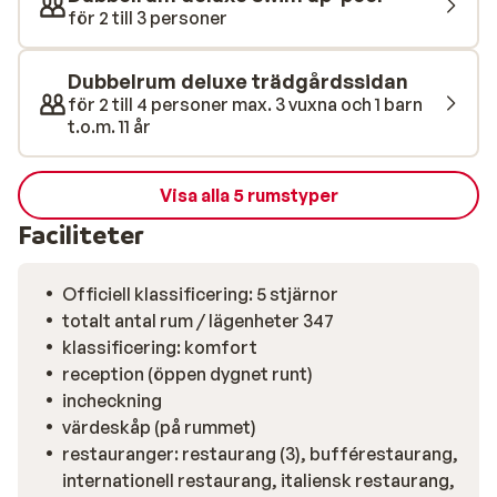
ta en tur till en livlig souk där du hittar handgjorda
för 2 till 3 personer
souvenirer och lokal charm.
Dubbelrum deluxe trädgårdssidan
för 2 till 4 personer max. 3 vuxna och 1 barn
t.o.m. 11 år
Visa alla 5 rumstyper
Faciliteter
Officiell klassificering: 5 stjärnor
totalt antal rum / lägenheter 347
klassificering: komfort
reception (öppen dygnet runt)
incheckning
värdeskåp (på rummet)
restauranger: restaurang (3), bufférestaurang,
internationell restaurang, italiensk restaurang,