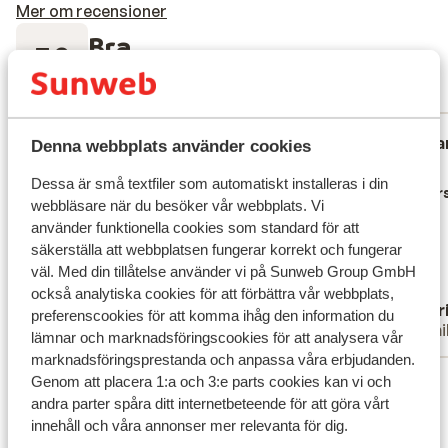
Mer om recensioner
Bra
7.9
38 omdömen
Mest bokad av familj
Fantastisk
för 2 veckor sedan
Fa
9.0
10
Denna webbplats använder cookies
Det er et godt og stort hotel med mange
Det er et godt og stort hotel med mange
.
.
Dessa är små textfiler som automatiskt installeras i din
muligheder. Maden er også varieret og det
muligheder. Maden er også varieret og det
Övers
webbläsare när du besöker vår webbplats. Vi
er dejligt man kan spise på alle de
er dejligt man kan spise på alle de
använder funktionella cookies som standard för att
forskellige restauranter, så man kan tag
forskellige restauranter, så man kan tag
säkerställa att webbplatsen fungerar korrekt och fungerar
ud og spise også
ud og spise også
väl. Med din tillåtelse använder vi på Sunweb Group GmbH
Översätt till svenska
också analytiska cookies för att förbättra vår webbplats,
Anonym
Astr
preferenscookies för att komma ihåg den information du
Partner
Famil
lämnar och marknadsföringscookies för att analysera vår
marknadsföringsprestanda och anpassa våra erbjudanden.
Visa alla 38 omdömen
Genom att placera 1:a och 3:e parts cookies kan vi och
andra parter spåra ditt internetbeteende för att göra vårt
Läge
innehåll och våra annonser mer relevanta för dig.