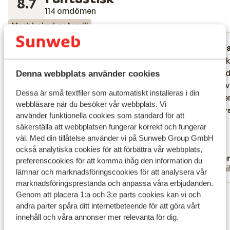
8.7
114 omdömen
Mest bokad av familj
Fantastisk
förra veckan
F
9.4
9.9
I forhold til vores øvrige ferieoplevelser,
I forhold til vores øvrige ferieoplevelser,
Fin ind
Fin ind
så var dette hotel en af de mere rolige og
så var dette hotel en af de mere rolige og
glemt d
glemt d
Denna webbplats använder cookies
afstressende steder. For første gang
afstressende steder. For første gang
lufthav
lufthav
Dessa är små textfiler som automatiskt installeras i din
oplevede vi ingen optagede solstole, der
oplevede vi ingen optagede solstole, der
blot s
blot s
webbläsare när du besöker vår webbplats. Vi
var rigeligt. Det var en enorm ro i hele
var rigeligt. Det var en enorm ro i hele
Övers
använder funktionella cookies som standard för att
området, fordi resortet er så stort. og
området, fordi resortet er så stort. og
säkerställa att webbplatsen fungerar korrekt och fungerar
helt genialt indrettet med en pool ud for
helt geni...
mer
väl. Med din tillåtelse använder vi på Sunweb Group GmbH
hver lejlighedskompleks. Det gør at folk er
Översätt till svenska
också analytiska cookies för att förbättra vår webbplats,
Jonas B
Ano
jævn spredt. De mange restauranter gør
preferenscookies för att komma ihåg den information du
Familj
Famil
det muligt med variation i måltider og
lämnar och marknadsföringscookies för att analysera vår
personalet er virkelig søde, hjælpsomme
marknadsföringsprestanda och anpassa våra erbjudanden.
Visa alla 114 omdömen
Genom att placera 1:a och 3:e parts cookies kan vi och
og servicemindede. Familieværelset vi
andra parter spåra ditt internetbeteende för att göra vårt
havde var en balsal, ift hvad vi tidligere har
Läge
innehåll och våra annonser mer relevanta för dig.
prøvet. Og de mange mange