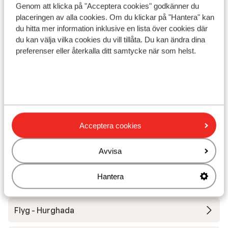
skraldespande omkring hele hotellet
Genom att klicka på "Acceptera cookies" godkänner du
gjorde, at der var meget rent omkring
placeringen av alla cookies. Om du klickar på "Hantera" kan
hotellet.
du hitta mer information inklusive en lista över cookies där
du kan välja vilka cookies du vill tillåta. Du kan ändra dina
Visa på karta
preferenser eller återkalla ditt samtycke när som helst.
I området
Vid stranden (sandstrand, solstolar, parasoll)
Acceptera cookies
Avstånd till flygplats Hurghada är ca 35 km
Avstånd till uttagsautomat (på boendet)
Närmaste butiker
Avvisa
Hantera
Andra boenden i Röda havet
Flyg - Hurghada