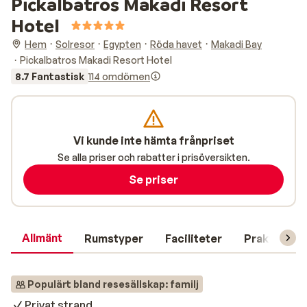
Pickalbatros Makadi Resort
Hotel
Hem
Solresor
Egypten
Röda havet
Makadi Bay
Pickalbatros Makadi Resort Hotel
8.7 Fantastisk
114 omdömen
Vi kunde inte hämta frånpriset
Se alla priser och rabatter i prisöversikten.
Se priser
Allmänt
Rumstyper
Faciliteter
Praktisk in
Populärt bland resesällskap: familj
Privat strand