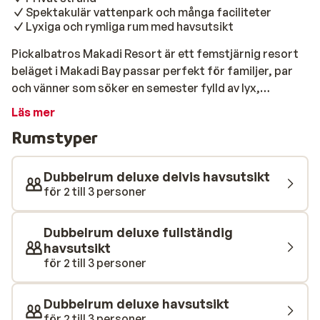
Spektakulär vattenpark och många faciliteter
Lyxiga och rymliga rum med havsutsikt
Pickalbatros Makadi Resort är ett femstjärnig resort
beläget i Makadi Bay passar perfekt för familjer, par
och vänner som söker en semester fylld av lyx,
bekvämlighet och aktiviteter. Med All Inclusive, rymliga
Läs mer
rum och en fantastisk privat strand erbjuder hotellet
Rumstyper
en bekymmersfri och oförglömlig vistelse vid Röda
havet. Här bor du direkt vid en privat strand med
kristallklart vatten och ett färgsprakande husrev –
Dubbelrum deluxe delvis havsutsikt
idealiskt för snorkling och dykning. Resorten har
för 2 till 3 personer
dessutom flera pooler och en imponerande vattenpark
där både stora och små kan svalka sig och ha kul. Besök
Dubbelrum deluxe fullständig
hotellets lyxiga spa och kanske unna dig en
havsutsikt
avslappnande massage. Om du känner dig aktiv kan du
för 2 till 3 personer
spela tennis, beachvolleyboll eller besöka hotellets
gym. Barnen kan roa sig i barnklubben, lekplatsen och
Dubbelrum deluxe havsutsikt
den spektakulära vattenparken. Njut av ett stort utbud
för 2 till 3 personer