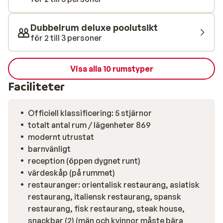
av matupplevelser från hela världen i hotellets
restauranger. Oavsett om du föredrar internationella
Dubbelrum deluxe poolutsikt
smaker eller lokala specialiteter, finns något för alla.
för 2 till 3 personer
Kvällen rundas av bäst med en drink i någon av barerna
eller på en terrass med havsutsikt.
Visa alla 10 rumstyper
Faciliteter
Officiell klassificering: 5 stjärnor
totalt antal rum / lägenheter 869
modernt utrustat
barnvänligt
reception (öppen dygnet runt)
värdeskåp (på rummet)
restauranger: orientalisk restaurang, asiatisk
restaurang, italiensk restaurang, spansk
restaurang, fisk restaurang, steak house,
snackbar (2) (män och kvinnor måste bära