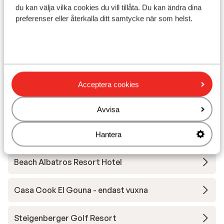
du kan välja vilka cookies du vill tillåta. Du kan ändra dina
preferenser eller återkalla ditt samtycke när som helst.
I området
Avstånd till stranden ca 1 km
I utkanten av centrum
Acceptera cookies
Andra boenden i Röda havet
Avvisa
Flyg - Hurghada
Hantera
Beach Albatros Resort Hotel
Casa Cook El Gouna - endast vuxna
Steigenberger Golf Resort