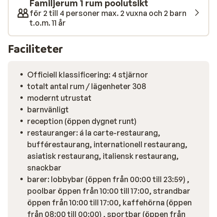
och kvällstid. En kostnadsfri transfer till stranden gör
Familjerum 1 rum poolutsikt
det enkelt att komma nära havet när du vill. Sahl
för 2 till 4 personer max. 2 vuxna och 2 barn
t.o.m. 11 år
Hasheesh passar dig som uppskattar lugn och ro, men
också vill kunna upptäcka mer. Utforska
undervattensvärlden på snorklings- eller dykutflykter,
Faciliteter
eller promenera längs den charmiga boulevarden.
Hurghadas livliga stadskärna ligger dessutom inom
Officiell klassificering: 4 stjärnor
räckhåll.
totalt antal rum / lägenheter 308
modernt utrustat
barnvänligt
reception (öppen dygnet runt)
restauranger: á la carte-restaurang,
bufférestaurang, internationell restaurang,
asiatisk restaurang, italiensk restaurang,
snackbar
barer: lobbybar (öppen från 00:00 till 23:59) ,
poolbar öppen från 10:00 till 17:00, strandbar
öppen från 10:00 till 17:00, kaffehörna (öppen
från 08:00 till 00:00) , sportbar (öppen från