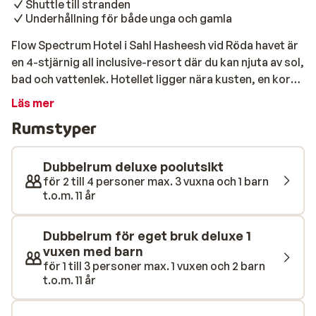
Shuttle till stranden
Underhållning för både unga och gamla
Flow Spectrum Hotel i Sahl Hasheesh vid Röda havet är
en 4-stjärnig all inclusive-resort där du kan njuta av sol,
bad och vattenlek. Hotellet ligger nära kusten, en kort
bit från Hurghada, och bjuder på utsikt över det klara
Läs mer
vattnet. Här väntar en bekymmersfri vistelse med ett
Rumstyper
brett utbud av mat, avkoppling och underhållning.
Rummen på Flow Spectrum är modernt inredda och
erbjuder skön komfort efter en skön dag i solen. Med
Dubbelrum deluxe poolutsikt
all inclusive-konceptet kan du äta och dricka när du vill,
för 2 till 4 personer max. 3 vuxna och 1 barn
t.o.m. 11 år
och du har dessutom fyra à la carte-restauranger att
välja mellan, med rätter från olika delar av världen. Ett
bra val för dig som gärna varierar mellan buffé och
Dubbelrum för eget bruk deluxe 1
bordsservering. Här finns gott om faciliteter: ta ett
vuxen med barn
dopp i den stora poolen eller låt barnen plaska i den
för 1 till 3 personer max. 1 vuxen och 2 barn
t.o.m. 11 år
separata barnpoolen. För dig som vill hålla igång finns
ett gym, och hotellet erbjuder underhållning både dag-