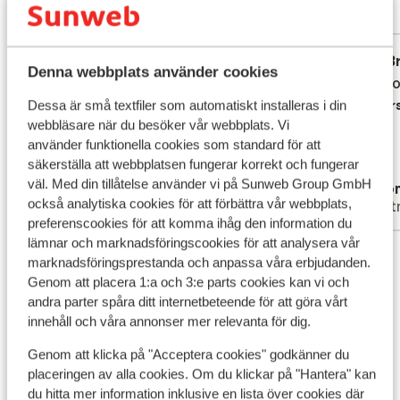
Mest bokad av partner
Fantastisk
för 3 veckor sedan
B
8.5
7.6
Denna webbplats använder cookies
le logement et grand spacieux ! mais
le logement et grand spacieux ! mais
Je re
Je re
l’hôtel ne convient pas forcément aux
l’hôtel ne convient pas forcément aux
Övers
Dessa är små textfiler som automatiskt installeras i din
enfants il n’y a pas assez de jeux ni
enfants il n’y a pas assez de jeux ni
webbläsare när du besöker vår webbplats. Vi
använder funktionella cookies som standard för att
d’activités à faire pour eux.
d’activités à faire pour eux.
säkerställa att webbplatsen fungerar korrekt och fungerar
Översätt till svenska
väl. Med din tillåtelse använder vi på Sunweb Group GmbH
Dehongher Marina
Ano
också analytiska cookies för att förbättra vår webbplats,
Familj
Part
preferenscookies för att komma ihåg den information du
lämnar och marknadsföringscookies för att analysera vår
Visa alla 24 omdömen
marknadsföringsprestanda och anpassa våra erbjudanden.
Läge
Genom att placera 1:a och 3:e parts cookies kan vi och
andra parter spåra ditt internetbeteende för att göra vårt
innehåll och våra annonser mer relevanta för dig.
Genom att klicka på "Acceptera cookies" godkänner du
placeringen av alla cookies. Om du klickar på "Hantera" kan
Visa på karta
du hitta mer information inklusive en lista över cookies där