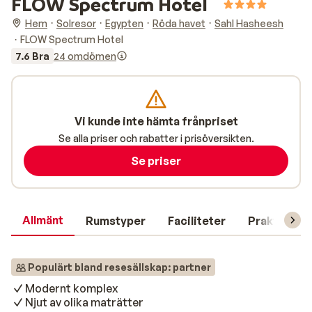
FLOW Spectrum Hotel
Hem
Solresor
Egypten
Röda havet
Sahl Hasheesh
FLOW Spectrum Hotel
7.6 Bra
24 omdömen
Vi kunde inte hämta frånpriset
Se alla priser och rabatter i prisöversikten.
Se priser
Allmänt
Rumstyper
Faciliteter
Praktisk in
Populärt bland resesällskap: partner
Modernt komplex
Njut av olika maträtter