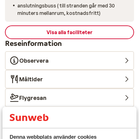
anslutningsbuss ( till stranden går med 30
minuters mellanrum, kostnadsfritt)
Visa alla faciliteter
Reseinformation
Observera
Måltider
Flygresan
Vad våra gäster tycker
Det här är 100 % äkta kundrecensioner som verkligen
speglar deras upplevelser av vår produkt.
Denna webbplats använder cookies
Mer om recensioner