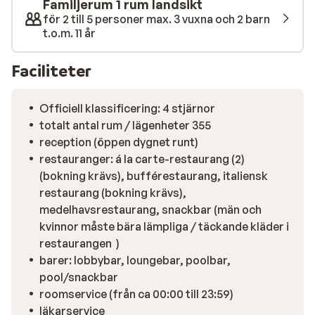
Familjerum 1 rum landsikt
som ingår i konceptet. På kvällarna erbjuds
för 2 till 5 personer max. 3 vuxna och 2 barn
underhållning, och du kan avrunda dagen med en drink i
t.o.m. 11 år
baren.
Faciliteter
Officiell klassificering: 4 stjärnor
totalt antal rum / lägenheter 355
reception (öppen dygnet runt)
restauranger: á la carte-restaurang (2)
(bokning krävs), bufférestaurang, italiensk
restaurang (bokning krävs),
medelhavsrestaurang, snackbar (män och
kvinnor måste bära lämpliga / täckande kläder i
restaurangen )
barer: lobbybar, loungebar, poolbar,
pool/snackbar
roomservice (från ca 00:00 till 23:59)
läkarservice