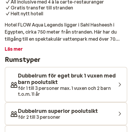
All inclusive med 4 à la carte-restauranger
Gratis transfer till stranden
Helt nytt hotell
Hotel FLOW Aqua Legends ligger i Sahl Hasheesh i
Egypten, cirka 750 meter från stranden. Här har du
tillgång till en spektakulär vattenpark med över 70
rutschkanor – perfekt för dig som vill ha fartfyllda
Läs mer
dagar. Med pool, barnfaciliteter och daglig
Rumstyper
underhållning för alla åldrar finns det alltid något att
hitta på. Hotellet är modernt, elegant och ljust.
Rummen är bekvämt möblerade och har alla balkong
Dubbelrum för eget bruk 1 vuxen med
eller terrass, vilket gör det enkelt att koppla av
barn poolutsikt
för 1 till 3 personer max. 1 vuxen och 2 barn
utomhus. För att svalka dig finns en rymlig
t.o.m. 11 år
utomhuspool med solstolar och parasoller. Barnen har
en egen barnpool, och som extra bonus ligger
vattenparken precis intill hotellet och ingår i din
Dubbelrum superior poolutsikt
vistelse. Föredrar du stranden är den lätt att nå med
för 2 till 3 personer
gratis transferservice. Din vistelse är all inclusive, med
en bufférestaurang och fyra à la carte-restauranger