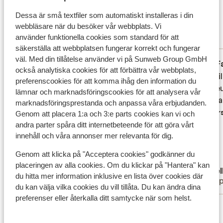
Bra
Dessa är små textfiler som automatiskt installeras i din
7.4
webbläsare när du besöker vår webbplats. Vi
8 omdömen
använder funktionella cookies som standard för att
Mest bokad av familj
säkerställa att webbplatsen fungerar korrekt och fungerar
väl. Med din tillåtelse använder vi på Sunweb Group GmbH
Fantastisk
förra veckan
F
8.3
8.6
också analytiska cookies för att förbättra vår webbplats,
Hotel Flow Spectrum is een prima hotel,
Hotel Flow Spectrum is een prima hotel,
Accueil
Accueil
preferenscookies för att komma ihåg den information du
wel is er veel onderhoud nodig, het eten is
wel is er veel onderhoud nodig, het eten is
soucieu
soucieu
lämnar och marknadsföringscookies för att analysera vår
goed, geen 5 sterren maar goed.
goed, geen 5 sterren maar goed.
satisfa
satisfa
marknadsföringsprestanda och anpassa våra erbjudanden.
Personeel is heel behulpzaam en
Personeel is heel behulpzaam en
Övers
Genom att placera 1:a och 3:e parts cookies kan vi och
vriendelijk. Let wel 1 groot zoutwater
vriendelijk. Let wel 1 groot zoutwater
andra parter spåra ditt internetbeteende för att göra vårt
zwembad en kleiner chloorbad wel voor
zwembad en kleiner chloorbad wel voor
innehåll och våra annonser mer relevanta för dig.
kinderen een glijbanen paradijs.
kinderen een glijbanen paradij...
mer
Genom att klicka på "Acceptera cookies" godkänner du
Översätt till svenska
placeringen av alla cookies. Om du klickar på "Hantera" kan
Marcel
Joel
du hitta mer information inklusive en lista över cookies där
Familj
Gru
du kan välja vilka cookies du vill tillåta. Du kan ändra dina
preferenser eller återkalla ditt samtycke när som helst.
Visa alla 8 omdömen