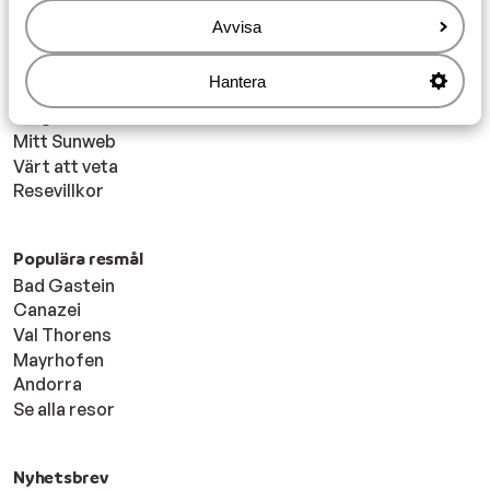
Tillgänglighetsdirektiv
Ansvarsfriskrivning
Avvisa
Hantera
Inför resan
Frågor och svar
Mitt Sunweb
Värt att veta
Resevillkor
Populära resmål
Bad Gastein
Canazei
Val Thorens
Mayrhofen
Andorra
Se alla resor
Nyhetsbrev