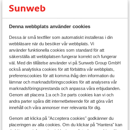
Utrustning
Andra boenden i Paradiski
Denna webbplats använder cookies
Hotel Taj I Mah
Dessa är små textfiler som automatiskt installeras i din
webbläsare när du besöker vår webbplats. Vi
använder funktionella cookies som standard för att
Résidence Maeva Home - Arc 1950 Le Village
säkerställa att webbplatsen fungerar korrekt och fungerar
väl. Med din tillåtelse använder vi på Sunweb Group GmbH
Apart'hôtel Prestige Odalys Eden
också analytiska cookies för att förbättra vår webbplats,
preferenscookies för att komma ihåg den information du
lämnar och marknadsföringscookies för att analysera vår
Résidence Arc 1950 Le Village
marknadsföringsprestanda och anpassa våra erbjudanden.
Genom att placera 1:a och 3:e parts cookies kan vi och
Résidence Arc 1950 Le Village - specialpris
andra parter spåra ditt internetbeteende för att göra vårt
innehåll och våra annonser mer relevanta för dig.
Résidence Maeva Home Le Roselend
Genom att klicka på "Acceptera cookies" godkänner du
placeringen av alla cookies. Om du klickar på "Hantera" kan