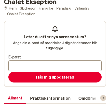
Chalet Ekseption
Hem
Skidresor
Frankrike
Paradiski
Vallandry
Chalet Ekseption
Letar du efter nya avresedatum?
Ange din e-post så meddelar vi dig när datumen blir
tillgängliga.
E-post
Håll mig uppdaterad
Allmänt
Praktisk information
Omdömen
L