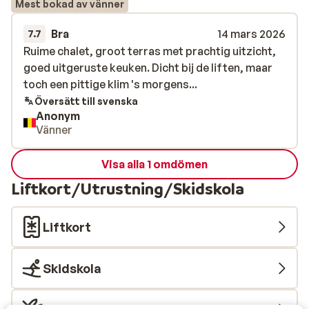
Mest bokad av vänner
Bra
14 mars 2026
7.7
Ruime chalet, groot terras met prachtig uitzicht,
Ruime chalet, groot terras met prachtig uitzicht,
goed uitgeruste keuken. Dicht bij de liften, maar
goed uitgeruste keuken. Dicht bij de liften, maar
toch een pittige klim 's morgens...
toch een pittige klim 's morgens...
Översätt till svenska
Anonym
Vänner
Visa alla 1 omdömen
Liftkort/Utrustning/Skidskola
Liftkort
Skidskola