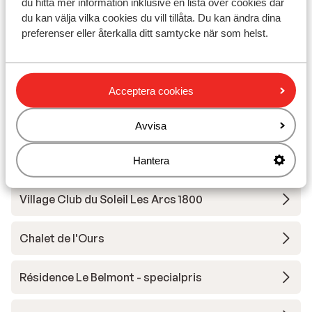
du hitta mer information inklusive en lista över cookies där
Résidence Prestige Odalys Edenarc
du kan välja vilka cookies du vill tillåta. Du kan ändra dina
preferenser eller återkalla ditt samtycke när som helst.
Résidence Prestige Odalys Edenarc - specialpris
Résidence Terresens le Quartz
Acceptera cookies
Hotell Club Les Mélèzes - Extra lägenheter
Avvisa
Résidence Le Chalet Altitude
Hantera
Village Club du Soleil Les Arcs 1800
Chalet de l'Ours
Résidence Le Belmont - specialpris