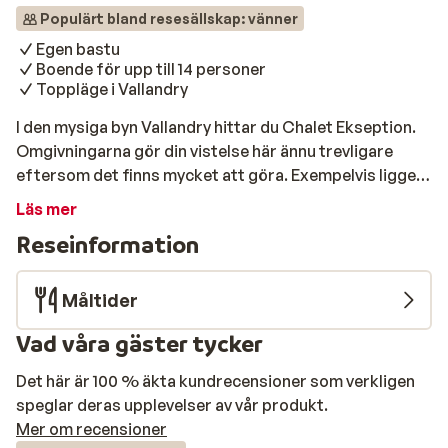
Populärt bland resesällskap: vänner
Egen bastu
Boende för upp till 14 personer
Toppläge i Vallandry
I den mysiga byn Vallandry hittar du Chalet Ekseption.
Omgivningarna gör din vistelse här ännu trevligare
eftersom det finns mycket att göra. Exempelvis ligger
centrum fem minuters promenad bort, där du hittar
Läs mer
flera barer, butiker och restauranger. För att inte tala
Reseinformation
om skidbacken i närheten. Chalet Ekseption är en
smakfullt inredd stuga där du kan bo med upp till 14
personer. Här finns ett mysigt vardagsrum, ett fullt
Måltider
utrustat kök, sex sovrum och tre badrum. Utsikten är
Vad våra gäster tycker
definitivt det som gör din semester komplett,
eftersom du har en vacker fri utsikt över dalen och de
Det här är 100 % äkta kundrecensioner som verkligen
snötäckta bergen. Efter en dag i backen finns det inget
speglar deras upplevelser av vår produkt.
bättre än att krypa upp i soffan med en varm choklad
Mer om recensioner
eller värma sig i bastun som finns i stugan.