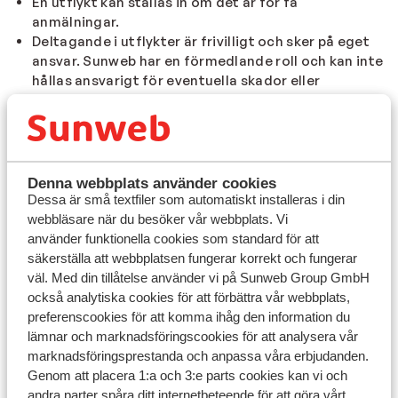
En utflykt kan ställas in om det är för få
anmälningar.
Deltagande i utflykter är frivilligt och sker på eget
ansvar. Sunweb har en förmedlande roll och kan inte
hållas ansvarigt för eventuella skador eller
personskador under en utflykt.
Denna webbplats använder cookies
Dessa är små textfiler som automatiskt installeras i din
Tillbaka
webbläsare när du besöker vår webbplats. Vi
använder funktionella cookies som standard för att
säkerställa att webbplatsen fungerar korrekt och fungerar
väl. Med din tillåtelse använder vi på Sunweb Group GmbH
också analytiska cookies för att förbättra vår webbplats,
Sunweb
preferenscookies för att komma ihåg den information du
Nyhetsbrev
lämnar och marknadsföringscookies för att analysera vår
Kontakta oss
marknadsföringsprestanda och anpassa våra erbjudanden.
Om Sunweb
Genom att placera 1:a och 3:e parts cookies kan vi och
Blogg
Jobba hos oss
andra parter spåra ditt internetbeteende för att göra vårt