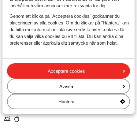
Företagsinformation
innehåll och våra annonser mer relevanta för dig.
Hållbar semester
Cookiesinställningar
Genom att klicka på "Acceptera cookies" godkänner du
Marknadsföringsinställningar
placeringen av alla cookies. Om du klickar på "Hantera" kan
Tillgänglighetsdirektiv
Ansvarsfriskrivning
du hitta mer information inklusive en lista över cookies där
du kan välja vilka cookies du vill tillåta. Du kan ändra dina
preferenser eller återkalla ditt samtycke när som helst.
Inför resan
Frågor och svar
Värt att veta
Flyginformation
Acceptera cookies
Pass och visum
Betalsätt
Avvisa
Resevillkor
Hantera
Ladda ner appen