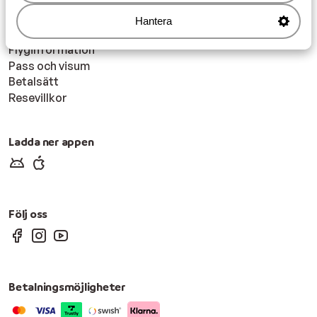
Inför resan
Frågor och svar
Hantera
Värt att veta
Flyginformation
Pass och visum
Betalsätt
Resevillkor
Ladda ner appen
Följ oss
Betalningsmöjligheter