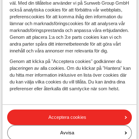
väl. Med din tillåtelse använder vi på Sunweb Group GmbH
också analytiska cookies för att förbättra vår webbplats,
preferenscookies för att komma ihåg den information du
Tillbaka
lämnar och marknadsföringscookies för att analysera vår
marknadsföringsprestanda och anpassa våra erbjudanden.
Genom att placera 1:a och 3:e parts cookies kan vi och
andra parter spåra ditt internetbeteende för att göra vårt
innehåll och våra annonser mer relevanta för dig.
Sunweb
Genom att klicka på "Acceptera cookies" godkänner du
Nyhetsbrev
placeringen av alla cookies. Om du klickar på "Hantera" kan
Kontakta oss
du hitta mer information inklusive en lista över cookies där
Om Sunweb
du kan välja vilka cookies du vill tillåta. Du kan ändra dina
Blogg
Jobba hos oss
preferenser eller återkalla ditt samtycke när som helst.
Företagsinformation
Hållbar semester
Cookiesinställningar
Marknadsföringsinställningar
Tillgänglighetsdirektiv
Acceptera cookies
Ansvarsfriskrivning
Avvisa