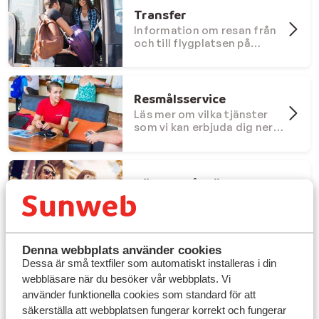
Transfer
Information om resan från
och till flygplatsen på
resmålet.
Resmålsservice
Läs mer om vilka tjänster
som vi kan erbjuda dig nere
på resmålet.
Hög-och lågsäsong
Läs om vad du kan förvanta
dig om du reser i eller
utanför säsong.
Denna webbplats använder cookies
Dessa är små textfiler som automatiskt installeras i din
Utflykter
webbläsare när du besöker vår webbplats. Vi
Information för dig som vill
använder funktionella cookies som standard för att
delta i våra utflykter.
säkerställa att webbplatsen fungerar korrekt och fungerar