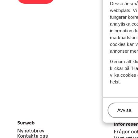
Dessa är små 
webbplats. Vi
fungerar korr
analytiska coo
information d
marknadsförin
cookies kan vi
annonser mer 
Genom att kli
klickar på "Ha
vilka cookies 
helst.
Hantera
Avvisa
Sunweb
Inför resa
Nyhetsbrev
Frågor oc
Kontakta oss