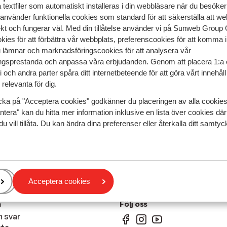
textfiler som automatiskt installeras i din webbläsare när du besöker
 använder funktionella cookies som standard för att säkerställa att w
ekt och fungerar väl. Med din tillåtelse använder vi på Sunweb Gro
kies för att förbättra vår webbplats, preferenscookies för att komma 
u lämnar och marknadsföringscookies för att analysera vår
gsprestanda och anpassa våra erbjudanden. Genom att placera 1:a 
 och andra parter spåra ditt internetbeteende för att göra vårt innehål
relevanta för dig.
cka på "Acceptera cookies" godkänner du placeringen av alla cookie
ntera" kan du hitta mer information inklusive en lista över cookies där
du vill tillåta. Du kan ändra dina preferenser eller återkalla ditt samt
Acceptera cookies
n
Följ oss
h svar