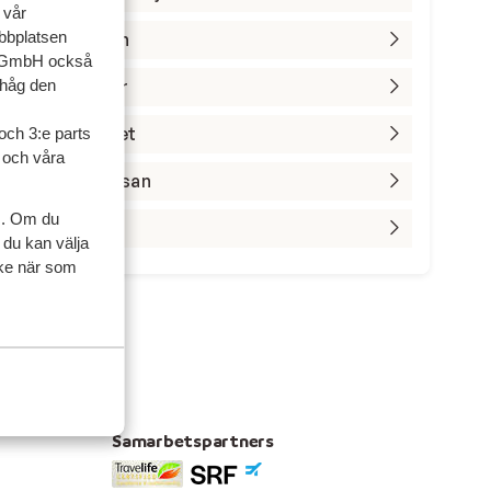
 vår
ebbplatsen
Inför resan
up GmbH också
Resevillkor
ihåg den
På ersmålet
och 3:e parts
l och våra
Om flygresan
s. Om du
Tillval
 du kan välja
ycke när som
Samarbetspartners