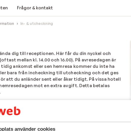
uten
Frågor & kontakt
ormation
In- & utcheckning
vända dig till receptionen. Här får du din nyckel och
(oftast mellan kl. 14.00 och 16.00). På avresedagen är
Vid tidig ankomst eller sen hemresa kommer du inte ha
ller bara från incheckning till utcheckning och det ges
r att du anländer sent eller åker tidigt. På vissa hotell
 hemresedagen mot en extra avgift. Detta betalas
.
 får tillgång till ditt rum eller din lägenhet vid
rån hotellet på hemresedagen.
plats använder cookies