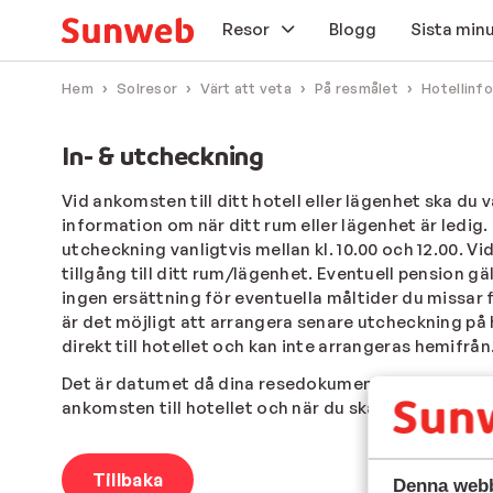
Resor
Blogg
Sista min
Hem
Solresor
Värt att veta
På resmålet
Hotellinf
Solresor
In- & utcheckning
Skidresor
Vid ankomsten till ditt hotell eller lägenhet ska du 
Flygresor
information om när ditt rum eller lägenhet är ledig. 
utcheckning vanligtvis mellan kl. 10.00 och 12.00. 
Erbjudanden
tillgång till ditt rum/lägenhet. Eventuell pension gä
ingen ersättning för eventuella måltider du missar fö
Researrangör
är det möjligt att arrangera senare utcheckning på
direkt till hotellet och kan inte arrangeras hemifrån
Tillval
Det är datumet då dina resedokument som avgör när du
ankomsten till hotellet och när du ska checka ut f
Tillbaka
Denna webb