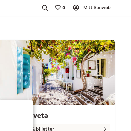
Mitt Sunweb
Värt att veta
Betalning & biljetter